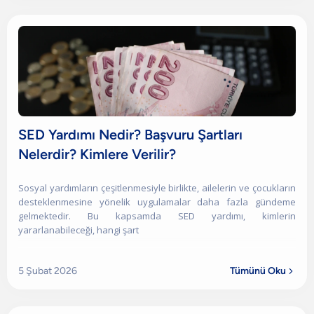
SED Yardımı Nedir? Başvuru Şartları
Nelerdir? Kimlere Verilir?
Sosyal yardımların çeşitlenmesiyle birlikte, ailelerin ve çocukların
desteklenmesine yönelik uygulamalar daha fazla gündeme
gelmektedir. Bu kapsamda SED yardımı, kimlerin
yararlanabileceği, hangi şart
5 Şubat 2026
Tümünü Oku
