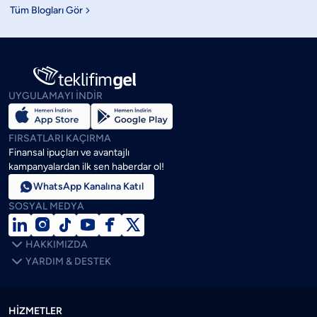
Tüm Blogları Gör

UYGULAMAYI İNDİR
FIRSATLARI KAÇIRMA
Finansal ipuçları ve avantajlı
kampanyalardan ilk sen haberdar ol!

WhatsApp Kanalına Katıl
SOSYAL MEDYA







HAKKIMIZDA

YARDIM & DESTEK
HİZMETLER