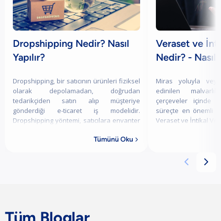
Dropshipping Nedir? Nasıl
Veraset ve İnti
Yapılır?
Nedir? - Nasıl
Dropshipping, bir satıcının ürünleri fiziksel
Miras yoluyla veya 
olarak depolamadan, doğrudan
edinilen malvarlık
tedarikçiden satın alıp müşteriye
çerçeveler içinde v
gönderdiği e-ticaret iş modelidir.
süreçte en önemli y
Dropshipping yöntemi, satıcılara envanter
Veraset ve İntikal Verg
maliyetlerini
Tümünü Oku



Tüm Bloglar