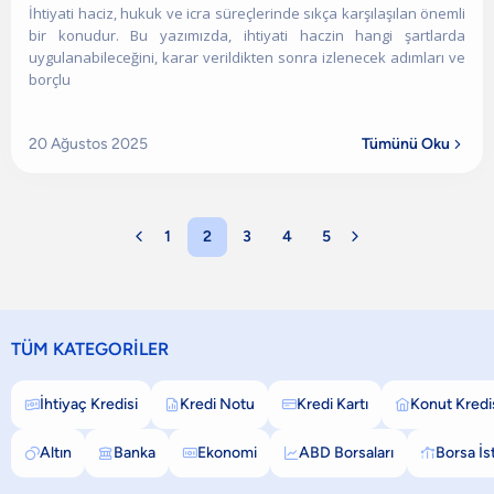
İhtiyati haciz, hukuk ve icra süreçlerinde sıkça karşılaşılan önemli
bir konudur. Bu yazımızda, ihtiyati haczin hangi şartlarda
uygulanabileceğini, karar verildikten sonra izlenecek adımları ve
borçlu
20 Ağustos 2025
Tümünü Oku


1
2
3
4
5

TÜM KATEGORİLER
İhtiyaç Kredisi
Kredi Notu
Kredi Kartı
Konut Kredi




Altın
Banka
Ekonomi
ABD Borsaları
Borsa İs




