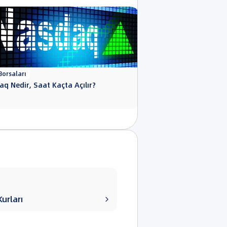
 Borsaları
ABD Borsaları
q Nedir, Saat Kaçta Açılır?
ABD Borsalarında son 
urları
