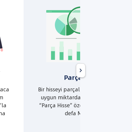
Parça Hisse
yaca
Bir hisseyi parçalara bölüp bütçene
ım
uygun miktarda almanı sağlayan
’la
“Parça Hisse” özelliği Türkiye’de ilk
una
defa Midas’ta.