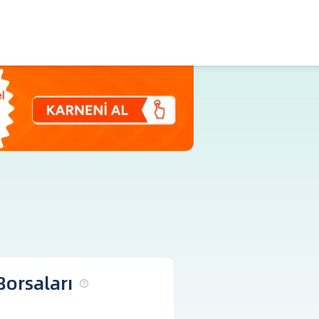
pabilirsin.
orsaları