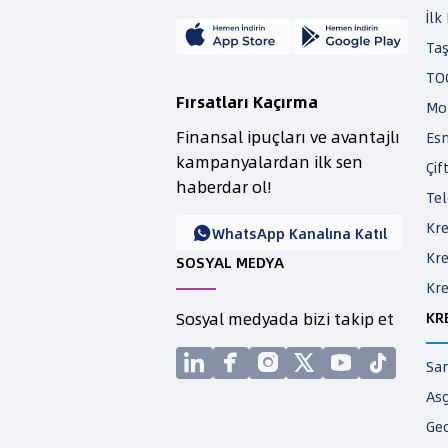
İlk
Taş
TOG
Fırsatları Kaçırma
Mot
Finansal ipuçları ve avantajlı
Esn
kampanyalardan ilk sen
Çif
haberdar ol!
Tel
Kr
WhatsApp Kanalına Katıl

Kr
SOSYAL MEDYA
Kr
Sosyal medyada bizi takip et
KR






San
As
Ge