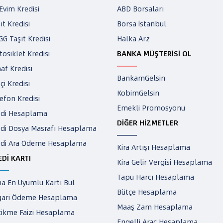
 Evim Kredisi
ABD Borsaları
ıt Kredisi
Borsa İstanbul
G Taşıt Kredisi
Halka Arz
osiklet Kredisi
BANKA MÜŞTERİSİ OL
af Kredisi
BankamGelsin
tçi Kredisi
KobimGelsin
efon Kredisi
Emekli Promosyonu
edi Hesaplama
DİĞER HİZMETLER
edi Dosya Masrafı Hesaplama
edi Ara Ödeme Hesaplama
Kira Artışı Hesaplama
EDİ KARTI
Kira Gelir Vergisi Hesaplama
Tapu Harcı Hesaplama
a En Uyumlu Kartı Bul
Bütçe Hesaplama
gari Ödeme Hesaplama
Maaş Zam Hesaplama
cikme Faizi Hesaplama
Engelli Araç Hesaplama