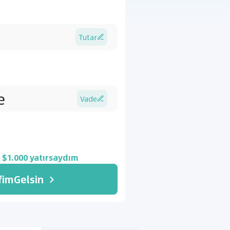
Tutar

Vade

$
1.000
yatırsaydım
fimGelsin