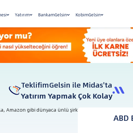
nesi
Yatırım
BankamGelsin
KobimGelsin
TeklifimGelsin ile Midas'ta
Yatırım Yapmak Çok Kolay
la, Amazon gibi dünyaca ünlü şirketlere güvenle yatırım ya
ABD B