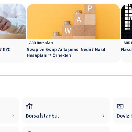
ABD Borsaları
ABD
? KYC
Swap ve Swap Anlaşması Nedir? Nasıl
Nasda
Hesaplanır? Örnekleri


Borsa İstanbul
Döviz K

