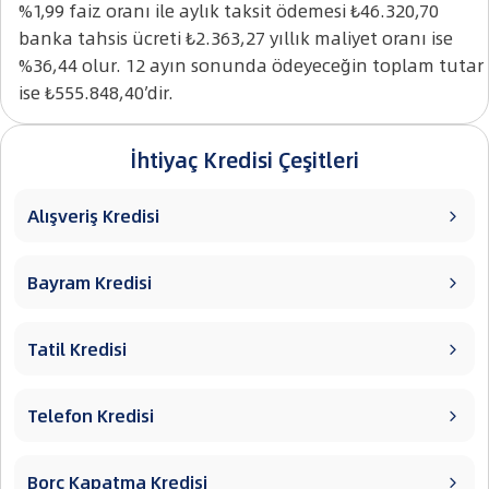
%1,99 faiz oranı ile aylık taksit ödemesi ₺46.320,70
banka tahsis ücreti ₺2.363,27 yıllık maliyet oranı ise
%36,44 olur. 12 ayın sonunda ödeyeceğin toplam tutar
ise ₺555.848,40’dir.
İhtiyaç Kredisi Çeşitleri
Alışveriş Kredisi

Bayram Kredisi

Tatil Kredisi

Telefon Kredisi

Borç Kapatma Kredisi
