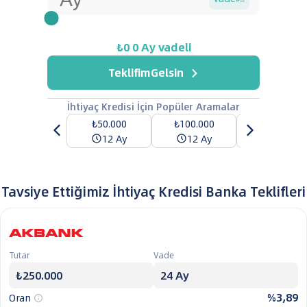
₺0
0
Ay vadeli
TeklifimGelsin
İhtiyaç Kredisi İçin Popüler Aramalar
₺50.000
₺100.000
₺250.000
12 Ay
12 Ay
24 Ay
Tavsiye Ettiğimiz İhtiyaç Kredisi Banka Teklifleri
Tutar
Vade
%3,89
Oran