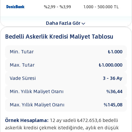
%2,99 - %3,99
1.000 - 500.000 TL
Daha Fazla Gör

%3,09
3.000 - 500.000 TL
Bedelli Askerlik Kredisi Maliyet Tablosu
₺1.000
₺1.000.000
3 - 36 Ay
%36,44
%145,08
Örnek Hesaplama:
12 ay vadeli ₺472.653,6 bedelli
askerlik kredisi çekmek istediğinde, aylık en düşük