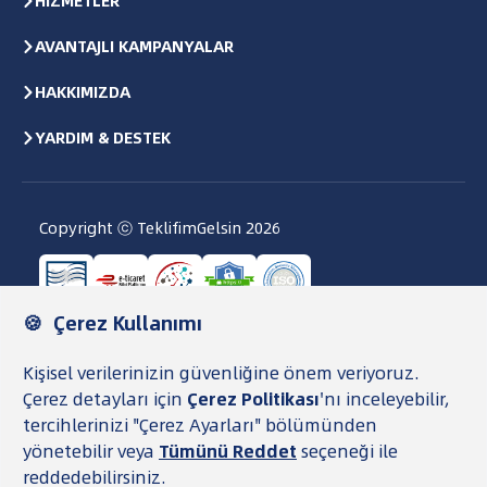
AVANTAJLI KAMPANYALAR
HAKKIMIZDA
YARDIM & DESTEK
Copyright ⓒ TeklifimGelsin
2026
Kullanıcı Sözleşmesi
Gizlilik Politikası ve KVKK
Veri Saklama ve İmha Politikası
Çerez Politikası
TG Para Şartnamesi
Şeffaflık Metni
TeklifimGelsin, finansal ürünleri karşılaştırıp
başvurunuzu bankaya iletmenize yardımcı olan bir