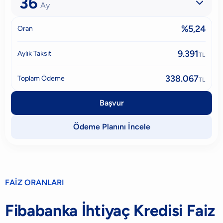
36

Ay
%5,24
Oran
9.391
Aylık Taksit
TL
338.067
Toplam Ödeme
TL
Başvur
Ödeme Planını İncele
FAİZ ORANLARI
Fibabanka İhtiyaç Kredisi Faiz