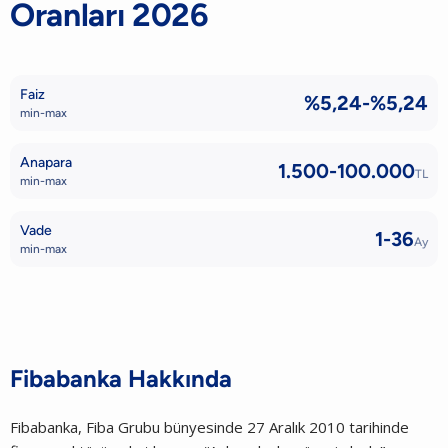
Oranları 2026
Faiz
%5,24-%5,24
min-max
Anapara
1.500-100.000
TL
min-max
Vade
1-36
Ay
min-max
Fibabanka
Hakkında
Fibabanka, Fiba Grubu bünyesinde 27 Aralık 2010 tarihinde