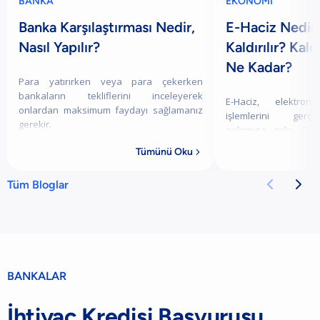
BANKA
EKONOMİ
Banka Karşılaştırması Nedir,
E-Haciz Nedir?
Nasıl Yapılır?
Kaldırılır? Kal
Ne Kadar?
Para yatırırken veya para çekerken
bankaların tekliflerini inceleyerek
E-Haciz, elektro
onlardan maksimum faydayı sağlamanız
işlemlerini gerçe
gerekir.
anlamına gelir. Geli
tarafından yürütülen
Tümünü Oku

borçları gibi kamu al
daha h


Tüm Bloglar
BANKALAR
İhtiyaç Kredisi Başvurusu