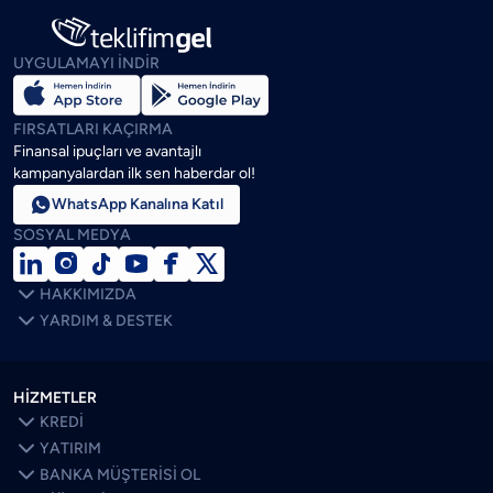
UYGULAMAYI İNDİR
FIRSATLARI KAÇIRMA
Finansal ipuçları ve avantajlı
kampanyalardan ilk sen haberdar ol!

WhatsApp Kanalına Katıl
SOSYAL MEDYA







HAKKIMIZDA

YARDIM & DESTEK
HİZMETLER

KREDİ

YATIRIM

BANKA MÜŞTERİSİ OL