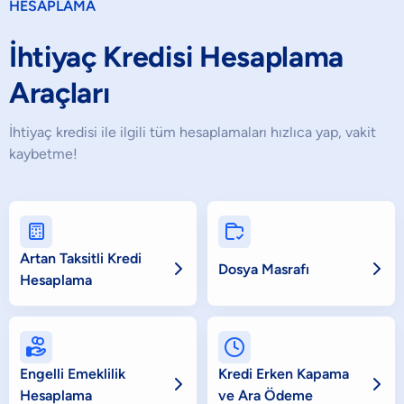
HESAPLAMA
İhtiyaç Kredisi Hesaplama
Araçları
İhtiyaç kredisi ile ilgili tüm hesaplamaları hızlıca yap, vakit
kaybetme!


Artan Taksitli Kredi


Dosya Masrafı
Hesaplama


Engelli Emeklilik
Kredi Erken Kapama


Hesaplama
ve Ara Ödeme