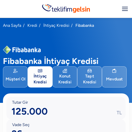
Ana Sayfa
/
Kredi
/
İhtiyaç Kredisi
/
Fibabanka
Fibabanka İhtiyaç Kredisi





İhtiyaç
Konut
Taşıt
Müşteri Ol
Mevduat
Kredisi
Kredisi
Kredisi
Tutar Gir
TL
Vade Seç