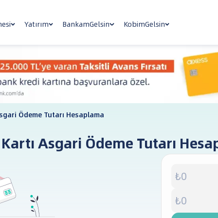
nesi
Yatırım
BankamGelsin
KobimGelsin
sgari Ödeme Tutarı Hesaplama
 Kartı Asgari Ödeme Tutarı Hes