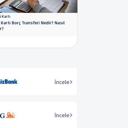
i Kartı
Kredi Kartı
 Kartı Borç Transferi Nedir? Nasıl
Kredi Kartı Son Ödeme 
ır?
Olur? 1, 10 ve 30 Gün
İncele
İncele