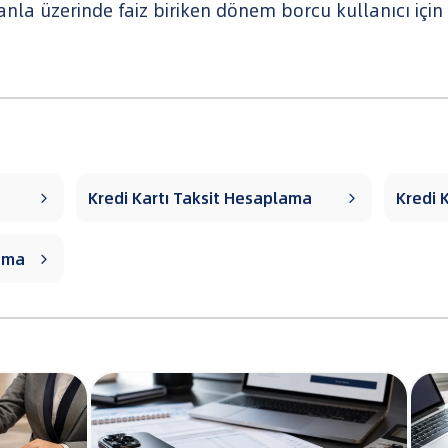
la üzerinde faiz biriken dönem borcu kullanıcı içi
Kredi Kartı Taksit Hesaplama
Kredi 


lama
