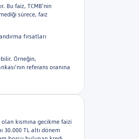
r. Bu faiz, TCMB’nin
mediği sürece, faiz
ndırma fırsatları
ilir. Örneğin,
ankası’nın referans oranına
 olan kısmına gecikme faizi
nı 30.000 TL altı dönem
önem borcu bulunan kredi