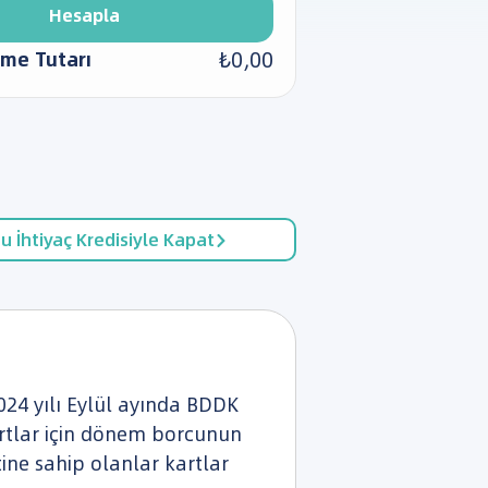
Hesapla
₺0,00
me Tutarı
u İhtiyaç Kredisiyle Kapat
024 yılı Eylül ayında BDDK
kartlar için dönem borcunun
tine sahip olanlar kartlar