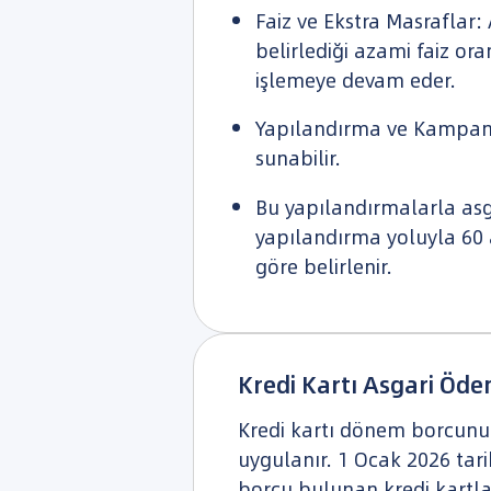
Faiz ve Ekstra Masraflar:
belirlediği azami faiz or
işlemeye devam eder.
Yapılandırma ve Kampany
sunabilir.
Bu yapılandırmalarla asga
yapılandırma yoluyla 60 a
göre belirlenir.
Kredi Kartı Asgari Öd
Kredi kartı dönem borcunun
uygulanır. 1 Ocak 2026 tar
borcu bulunan kredi kartla