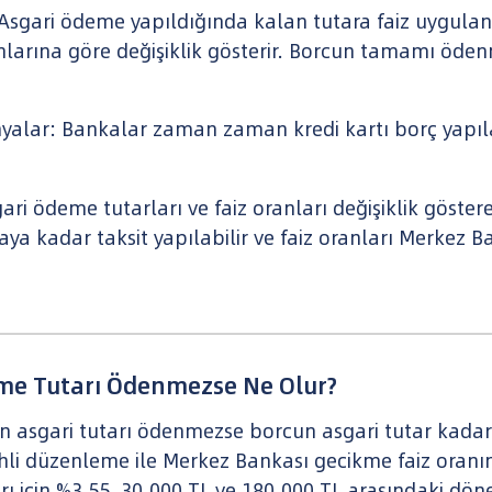
 Asgari ödeme yapıldığında kalan tutara faiz uygulanı
anlarına göre değişiklik gösterir. Borcun tamamı öden
alar: Bankalar zaman zaman kredi kartı borç yapıla
ri ödeme tutarları ve faiz oranları değişiklik göstereb
ya kadar taksit yapılabilir ve faiz oranları Merkez B
eme Tutarı Ödenmezse Ne Olur?
 asgari tutarı ödenmezse borcun asgari tutar kadar
ihli düzenleme ile Merkez Bankası gecikme faiz oranı
rı için %3,55, 30.000 TL ve 180.000 TL arasındaki d