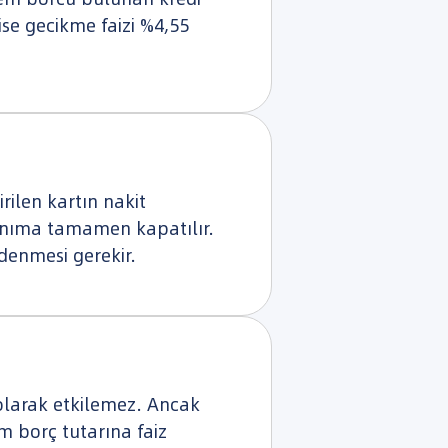
ise gecikme faizi %4,55
rilen kartın nakit
lanıma tamamen kapatılır.
denmesi gerekir.
z olarak etkilemez. Ancak
 borç tutarına faiz