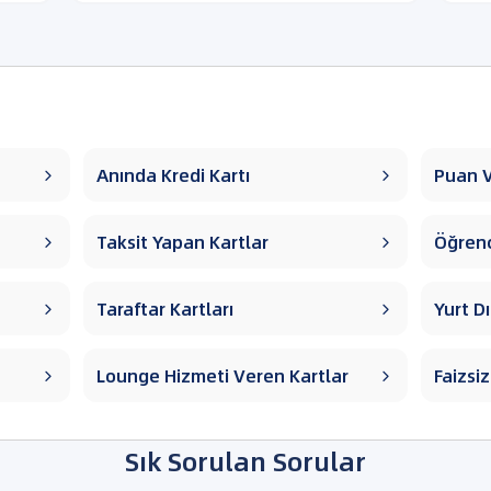
Anında Kredi Kartı
Puan V


Taksit Yapan Kartlar
Öğrenc


Taraftar Kartları
Yurt Dı


Lounge Hizmeti Veren Kartlar
Faizsi


Sık Sorulan Sorular