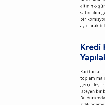
altının o gü
satın alım g
bir komisyon
ay olarak bi
Kredi 
Yapılab
Karttan altı
toplam maliy
gerçekleştiri
isteyen bir 
Bu durumda 
aylık ödeme 