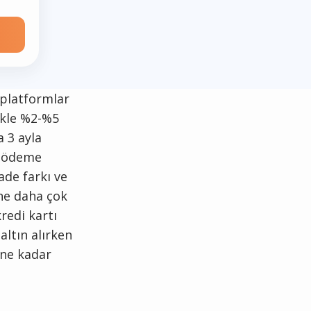
 platformlar
likle %2-%5
 3 ayla
am ödeme
ade farkı ve
ine daha çok
redi kartı
altın alırken
 ne kadar