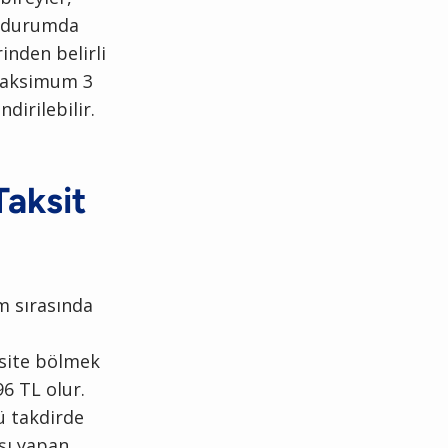
Bu durumda
inden belirli
 maksimum 3
ndirilebilir.
Taksit
em sırasında
aksite bölmek
6 TL olur.
ü takdirde
ışı yapan