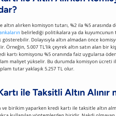
dar?
ile altın alırken komisyon tutarı, %2 ila %5 arasında d
ankaların
belirlediği politikalara ya da kuyumcunun 
ık gösterebilir. Dolayısıyla altın almadan önce komis
r. Örneğin, 5.007 TL’lik çeyrek altın satın alan bir ki
di kartı komisyonu %5 oranında faiz uygularsa öde
am maliyet yükselir. Bu durumda komisyon ücreti ile
lam tutar yaklaşık 5.257 TL olur.
artı ile Taksitli Altın Alınır 
m ve birikim yaparken kredi kartı ile taksitle altın al
ıkça kullanılan yöntemlerden biridir. Nakdi olmayan 