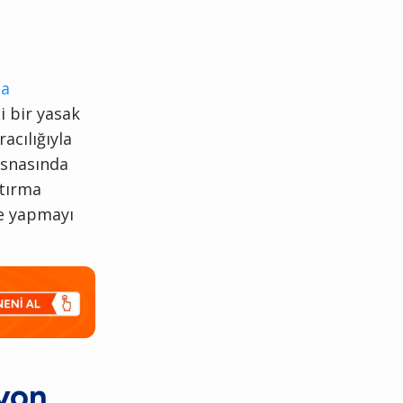
da
i bir yasak
acılığıyla
esnasında
ştırma
me yapmayı
syon