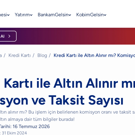
nesi
Yatırım
BankamGelsin
KobimGelsin
a
/
Kredi Kartı
/
Blog
/
Kredi Kartı ile Altın Alınır mı? Komisy
 Kartı ile Altın Alınır m
yon ve Taksit Sayısı
altın alınır mı? Bu işlem için belirlenen komisyon oranı ve taksit 
altın almaya dair tüm bilgiler burada!
arihi:
16 Temmuz 2026
:
31 Ekim 2024