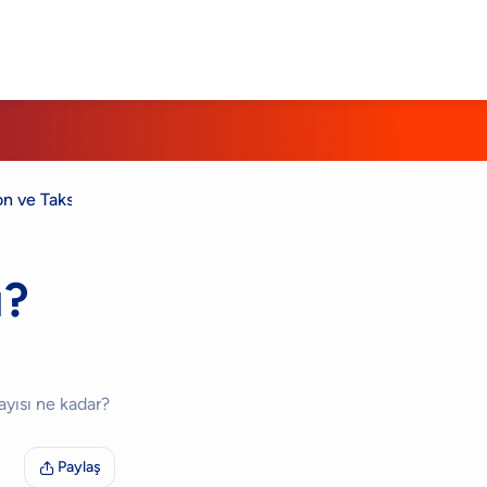
on ve Taksit Sayısı
ı?
sayısı ne kadar?
Paylaş
