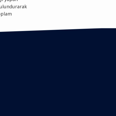
bulundurarak
toplam