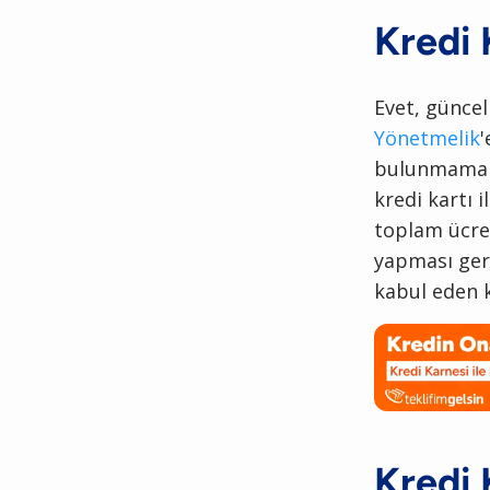
Kredi K
Evet, günce
Yönetmelik
'
bulunmamakta
kredi kartı
toplam ücret
yapması gere
kabul eden 
Kredi 