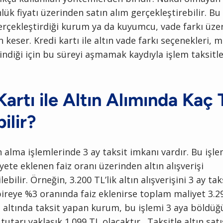
nlük fiyatı üzerinden satın alım gerçekleştirebilir. 
erçekleştirdiği kurum ya da kuyumcu, vade farkı üzer
 keser. Kredi kartı ile altın vade farkı seçenekleri,
lindiği için bu süreyi aşmamak kaydıyla işlem taksitle
Kartı ile Altın Alımında Kaç 
ilir?
n alma işlemlerinde 3 ay taksit imkanı vardır. Bu işl
ete eklenen faiz oranı üzerinden altın alışverişi
lebilir. Örneğin, 3.200 TL’lik altın alışverişini 3 ay t
bireye %3 oranında faiz eklenirse toplam maliyet 3.29
altında taksit yapan kurum, bu işlemi 3 aya böldüğ
tutarı yaklaşık 1.099 TL olacaktır. Taksitle altın sat