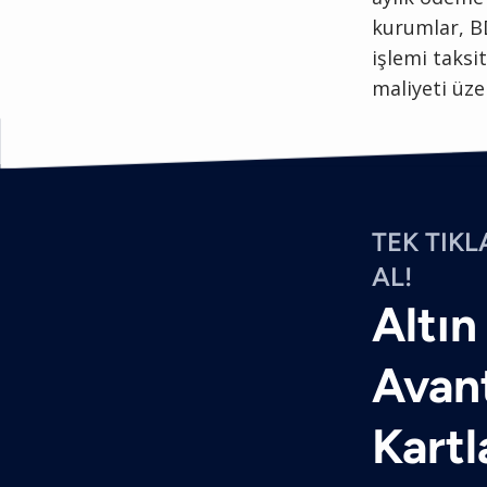
kurumlar, B
işlemi taksi
maliyeti üze
TEK TIKL
AL!
Altın
Avant
Kartl