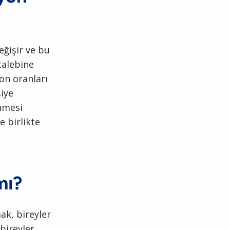
eğişir ve bu
talebine
yon oranları
şiye
nmesi
 birlikte
mı?
mak, bireyler
bireyler,