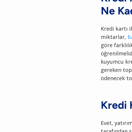
Ne Ka
Kredi kartı 
miktarlar,
b
göre farklıl
öğrenilmelidi
kuyumcu kre
gereken topl
ödenecek top
Kredi K
Evet, yatırı
tarafından s