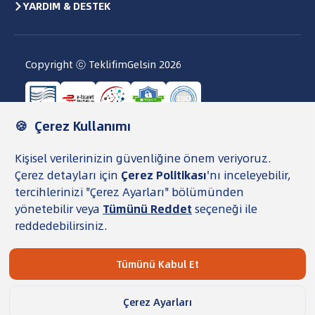
YARDIM & DESTEK
Copyright ⓒ TeklifimGelsin
2026
Kullanıcı Sözleşmesi
Gizlilik Politikası ve KVKK
Veri Saklama ve İmha Politikası
Çerez Politikası
TG Para Şartnamesi
Şeffaflık Metni
TeklifimGelsin, finansal ürünleri karşılaştırıp
başvurunuzu bankaya iletmenize yardımcı olan bir
aracı platformdur. Faiz oranları, yıllık aidatlar ve onay
koşulları tamamen bankalara bağlı olarak değişiklik
gösterebilir. Süreçteki nihai onay, sözleşme adımları ve
veri güncellemelerinde TeklifimGelsin'in hukuki
sorumluluğu bulunmaz.