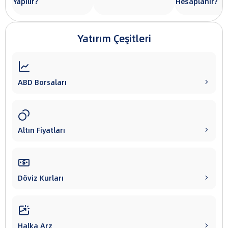
Yapılır?
Hesaplanır?
Yatırım Çeşitleri

ABD Borsaları


Altın Fiyatları


Döviz Kurları


Halka Arz
