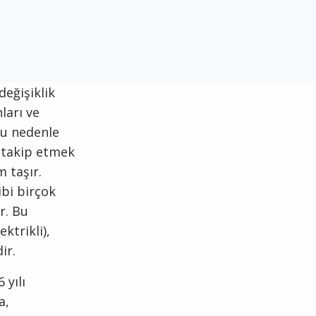
değişiklik
ları ve
Bu nedenle
i takip etmek
 taşır.
ibi birçok
r. Bu
ktrikli),
ir.
yılı
a,