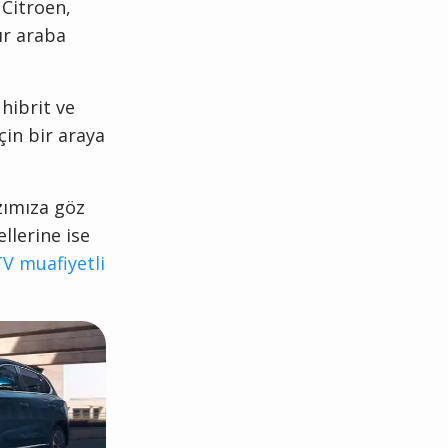
Citroen,
ır araba
 hibrit ve
çin bir araya
azımıza göz
llerine ise
V muafiyetli