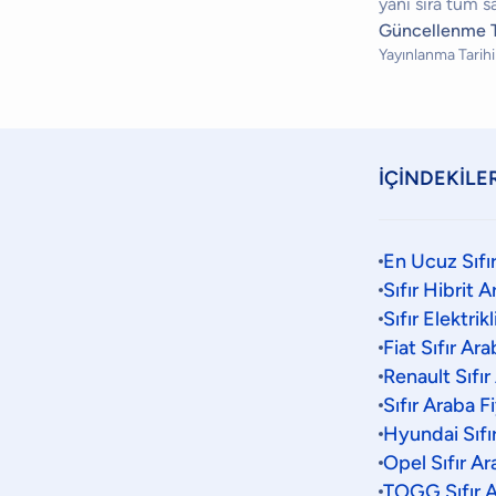
yanı sıra tüm s
Güncellenme T
Yayınlanma Tarihi
İÇİNDEKİLE
En Ucuz Sıfı
Sıfır Hibrit 
Sıfır Elektrik
Fiat Sıfır Ar
Renault Sıfır
Sıfır Araba F
Hyundai Sıfı
Opel Sıfır Ar
TOGG Sıfır A