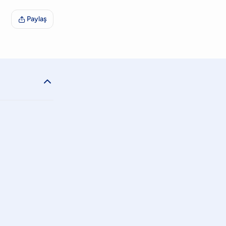
Paylaş

