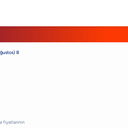
(Ağustos) Bayiden En Ucuz Fiyatlar
 fiyatlarının