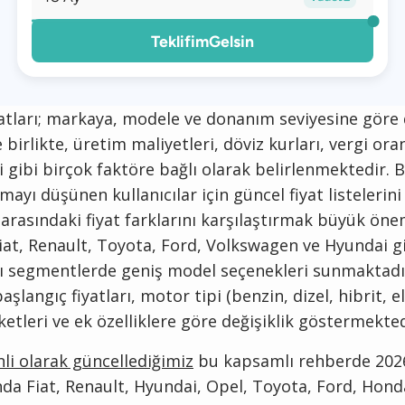
TeklifimGelsin
iyatları; markaya, modele ve donanım seviyesine göre 
birlikte, üretim maliyetleri, döviz kurları, vergi oran
i gibi birçok faktöre bağlı olarak belirlenmektedir. 
lmayı düşünen kullanıcılar için güncel fiyat listelerin
arasındaki fiyat farklarını karşılaştırmak büyük önem
iat, Renault, Toyota, Ford, Volkswagen ve Hyundai g
lı segmentlerde geniş model seçenekleri sunmaktadı
şlangıç fiyatları, motor tipi (benzin, dizel, hibrit, ele
tleri ve ek özelliklere göre değişiklik göstermekted
li olarak güncellediğimiz
bu kapsamlı rehberde 2026 
da Fiat, Renault, Hyundai, Opel, Toyota, Ford, Hond