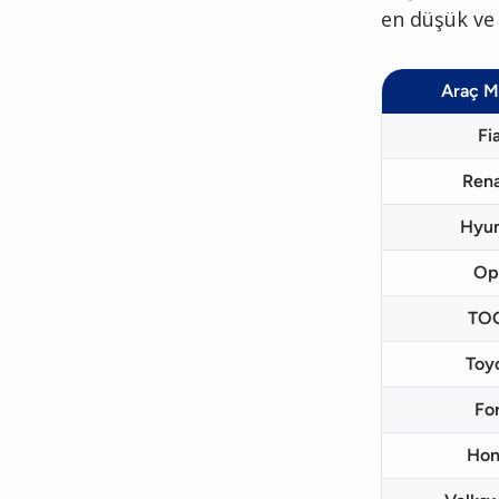
en düşük ve e
Araç M
Fi
Rena
Hyun
Op
TO
Toy
Fo
Hon