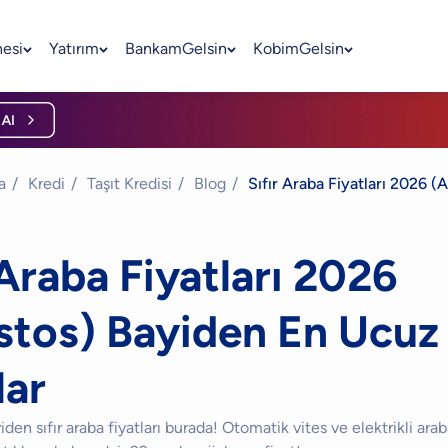
nesi
Yatırım
BankamGelsin
KobimGelsin
a
/
Kredi
/
Taşıt Kredisi
/
Blog
/
Sıfır Araba Fiyatları 2026 
 Araba Fiyatları 2026
stos) Bayiden En Ucuz
lar
den sıfır araba fiyatları burada! Otomatik vites ve elektrikli araba