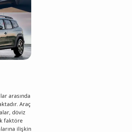
alar arasında
aktadır. Araç
alar, döviz
ok faktöre
arına ilişkin