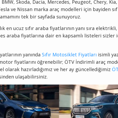
 BMW, Skoda, Dacia, Mercedes, Peugeot, Chery, Kia, 
Tesla ve Nissan marka araç modelleri için bayiden sıf
 tamamını tek bir sayfada sunuyoruz.
ık en ucuz sıfır araba fiyatlarının yanı sıra elektrikli,
s araba fiyatlarına dair en kapsamlı listeleri sizler i
fiyatlarının yanında
Sıfır Motosiklet Fiyatları
isimli y
 motor fiyatlarını öğrenebilir; ÖTV İndirimli araç mode
özel olarak hazırladığımız ve her ay güncellediğimiz
ÖT
sinden ulaşabilirsiniz.