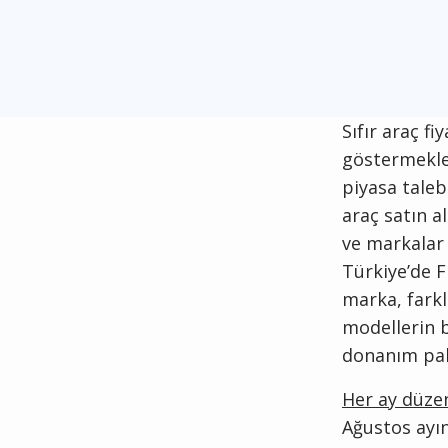
Sıfır araç f
göstermekle 
piyasa taleb
araç satın a
ve markalar 
Türkiye’de F
marka, fark
modellerin ba
donanım pake
Her ay düzen
Ağustos ayın