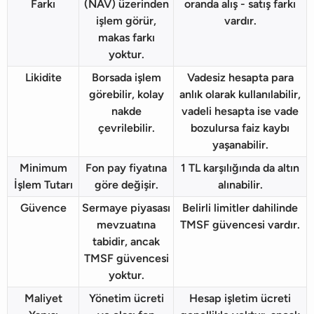
Farkı
(NAV) üzerinden
oranda alış - satış farkı
işlem görür,
vardır.
makas farkı
yoktur.
Likidite
Borsada işlem
Vadesiz hesapta para
görebilir, kolay
anlık olarak kullanılabilir,
nakde
vadeli hesapta ise vade
çevrilebilir.
bozulursa faiz kaybı
yaşanabilir.
Minimum
Fon pay fiyatına
1 TL karşılığında da altın
İşlem Tutarı
göre değişir.
alınabilir.
Güvence
Sermaye piyasası
Belirli limitler dahilinde
mevzuatına
TMSF güvencesi vardır.
tabidir, ancak
TMSF güvencesi
yoktur.
Maliyet
Yönetim ücreti
Hesap işletim ücreti