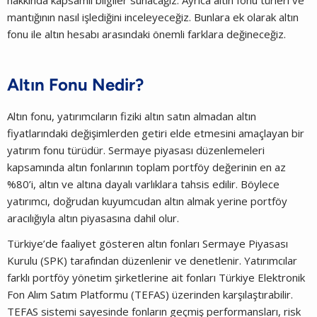
hakkında kapsamlı bilgiler sunacağız. Ayrıca altın fonu türleri ve
mantığının nasıl işlediğini inceleyeceğiz. Bunlara ek olarak altın
fonu ile altın hesabı arasındaki önemli farklara değineceğiz.
Altın Fonu Nedir?
Altın fonu, yatırımcıların fiziki altın satın almadan altın
fiyatlarındaki değişimlerden getiri elde etmesini amaçlayan bir
yatırım fonu türüdür. Sermaye piyasası düzenlemeleri
kapsamında altın fonlarının toplam portföy değerinin en az
%80’i, altın ve altına dayalı varlıklara tahsis edilir. Böylece
yatırımcı, doğrudan kuyumcudan altın almak yerine portföy
aracılığıyla altın piyasasına dahil olur.
Türkiye’de faaliyet gösteren altın fonları Sermaye Piyasası
Kurulu (SPK) tarafından düzenlenir ve denetlenir. Yatırımcılar
farklı portföy yönetim şirketlerine ait fonları Türkiye Elektronik
Fon Alım Satım Platformu (TEFAS) üzerinden karşılaştırabilir.
TEFAS sistemi sayesinde fonların geçmiş performansları, risk