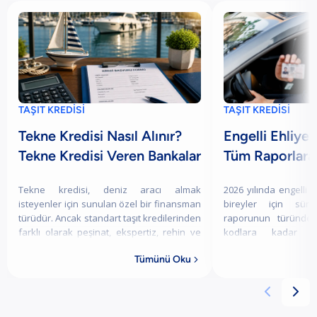
TAŞIT KREDİSİ
TAŞIT KREDİSİ
Tekne Kredisi Nasıl Alınır?
Engelli Ehliyeti
Tekne Kredisi Veren Bankalar
Tüm Raporlara
Tekne kredisi, deniz aracı almak
2026 yılında engelli e
isteyenler için sunulan özel bir finansman
bireyler için süre
türüdür. Ancak standart taşıt kredilerinden
raporunun türünden
farklı olarak peşinat, ekspertiz, rehin ve
kodlara kadar p
sigorta gibi ek şartlar içerir. Sıfır
içermektedir. Bu 
Tümünü Oku
ehliyenin ne o


