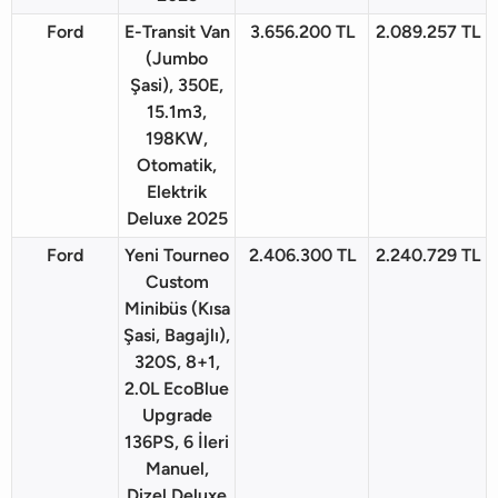
Ford
E-Transit Van
3.656.200 TL
2.089.257 TL
(Jumbo
Şasi), 350E,
15.1m3,
198KW,
Otomatik,
Elektrik
Deluxe 2025
Ford
Yeni Tourneo
2.406.300 TL
2.240.729 TL
Custom
Minibüs (Kısa
Şasi, Bagajlı),
320S, 8+1,
2.0L EcoBlue
Upgrade
136PS, 6 İleri
Manuel,
Dizel Deluxe