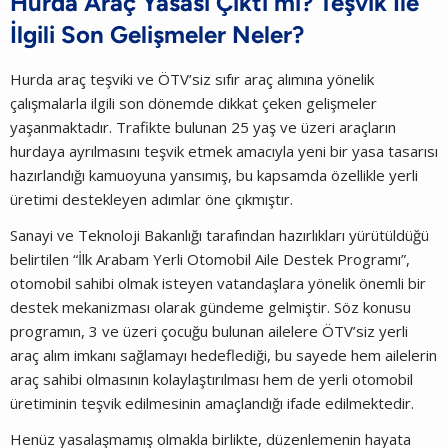
Hurda Araç Yasası Çıktı mı? Teşvik İle
İlgili Son Gelişmeler Neler?
Hurda araç teşviki ve ÖTV’siz sıfır araç alımına yönelik
çalışmalarla ilgili son dönemde dikkat çeken gelişmeler
yaşanmaktadır. Trafikte bulunan 25 yaş ve üzeri araçların
hurdaya ayrılmasını teşvik etmek amacıyla yeni bir yasa tasarısı
hazırlandığı kamuoyuna yansımış, bu kapsamda özellikle yerli
üretimi destekleyen adımlar öne çıkmıştır.
Sanayi ve Teknoloji Bakanlığı tarafından hazırlıkları yürütüldüğü
belirtilen “İlk Arabam Yerli Otomobil Aile Destek Programı”,
otomobil sahibi olmak isteyen vatandaşlara yönelik önemli bir
destek mekanizması olarak gündeme gelmiştir. Söz konusu
programın, 3 ve üzeri çocuğu bulunan ailelere ÖTV’siz yerli
araç alım imkanı sağlamayı hedeflediği, bu sayede hem ailelerin
araç sahibi olmasının kolaylaştırılması hem de yerli otomobil
üretiminin teşvik edilmesinin amaçlandığı ifade edilmektedir.
Henüz yasalaşmamış olmakla birlikte, düzenlemenin hayata