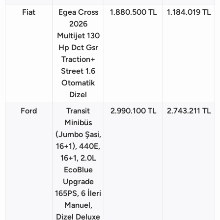
Fiat
Egea Cross
1.880.500 TL
1.184.019 TL
2026
Multijet 130
Hp Dct Gsr
Traction+
Street 1.6
Otomatik
Dizel
Ford
Transit
2.990.100 TL
2.743.211 TL
Minibüs
(Jumbo Şasi,
16+1), 440E,
16+1, 2.0L
EcoBlue
Upgrade
165PS, 6 İleri
Manuel,
Dizel Deluxe