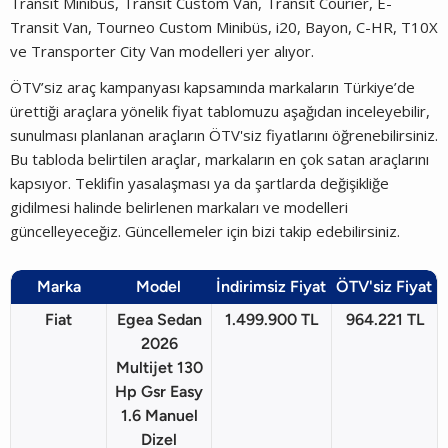
Transit Minibüs, Transit Custom Van, Transit Courier, E-
Transit Van, Tourneo Custom Minibüs, i20, Bayon, C-HR, T10X
ve Transporter City Van modelleri yer alıyor.
ÖTV’siz araç kampanyası kapsamında markaların Türkiye’de
ürettiği araçlara yönelik fiyat tablomuzu aşağıdan inceleyebilir,
sunulması planlanan araçların ÖTV'siz fiyatlarını öğrenebilirsiniz.
Bu tabloda belirtilen araçlar, markaların en çok satan araçlarını
kapsıyor. Teklifin yasalaşması ya da şartlarda değişikliğe
gidilmesi halinde belirlenen markaları ve modelleri
güncelleyeceğiz. Güncellemeler için bizi takip edebilirsiniz.
Marka
Model
İndirimsiz Fiyat
ÖTV'siz Fiyat
Fiat
Egea Sedan
1.499.900 TL
964.221 TL
2026
Multijet 130
Hp Gsr Easy
1.6 Manuel
Dizel