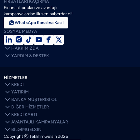
FIRSATLARI KAÇIRMA
Finansal ipuçları ve avantajlı
kampanyalardan ilk sen haberdar ol!

WhatsApp Kanalına Katıl
SOSYAL MEDYA







HAKKIMIZDA

YARDIM & DESTEK
HİZMETLER

KREDİ

YATIRIM

BANKA MÜŞTERİSİ OL

DİĞER HİZMETLER

KREDİ KARTI

AVANTAJLI KAMPANYALAR

BİLGİMGELSİN
Copyright ⓒ TeklifimGelsin
2026
SON BLOGLAR
ÖNE ÇIKANLAR