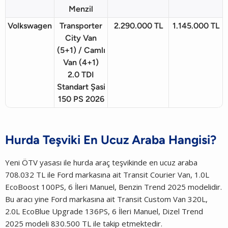
Menzil
Volkswagen
Transporter
2.290.000 TL
1.145.000 TL
City Van
(5+1) / Camlı
Van (4+1)
2.0 TDI
Standart Şasi
150 PS 2026
Hurda Teşviki En Ucuz Araba Hangisi?
Yeni ÖTV yasası ile hurda araç teşvikinde en ucuz araba
708.032 TL ile Ford markasına ait Transit Courier Van, 1.0L
EcoBoost 100PS, 6 İleri Manuel, Benzin Trend 2025 modelidir.
Bu aracı yine Ford markasına ait Transit Custom Van 320L,
2.0L EcoBlue Upgrade 136PS, 6 İleri Manuel, Dizel Trend
2025 modeli 830.500 TL ile takip etmektedir.