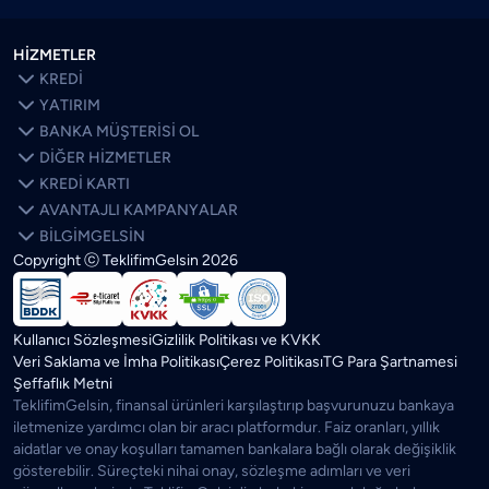
HİZMETLER

KREDİ

YATIRIM

BANKA MÜŞTERİSİ OL

DİĞER HİZMETLER

KREDİ KARTI

AVANTAJLI KAMPANYALAR

BİLGİMGELSİN
Copyright ⓒ TeklifimGelsin
2026
SON BLOGLAR
ÖNE ÇIKANLAR
Kredi Kartı Limitim Neden Düştü? Bankalar Limiti Neye Göre
Belirliyor?
Kullanıcı Sözleşmesi
Gizlilik Politikası ve KVKK
Veri Saklama ve İmha Politikası
Çerez Politikası
TG Para Şartnamesi
Kredi Faizleri Düşerse Ev Fiyatları Ne Olur? Artar mı?
Şeffaflık Metni
TeklifimGelsin, finansal ürünleri karşılaştırıp başvurunuzu bankaya
Parasal Sıkılaşma Ne Demek? Olursa Ne Olur? Ne Zaman
iletmenize yardımcı olan bir aracı platformdur. Faiz oranları, yıllık
Biter?
aidatlar ve onay koşulları tamamen bankalara bağlı olarak değişiklik
gösterebilir. Süreçteki nihai onay, sözleşme adımları ve veri
Kredi Notu Ne Zaman Düzelir ve Güncellenir?