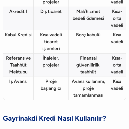
projeler
vadeli
Akreditif
Dış ticaret
Mal/hizmet
Kısa-
bedeli ödemesi
orta
vadeli
Kabul Kredisi
Kısa vadeli
Borç kabulü
Kısa
ticaret
vadeli
işlemleri
Referans ve
İhaleler,
Finansal
Kısa-
Taahhüt
projeler
güvenilirlik,
orta
Mektubu
taahhüt
vadeli
İş Avansı
Proje
Avans kullanımı,
Kısa
başlangıcı
proje
vadeli
tamamlanması
Gayrinakdi Kredi Nasıl Kullanılır?