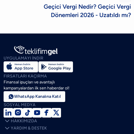
Geçici Vergi Nedir? Geçici Vergi
Dönemleri 2026 - Uzatıldı mı?
UYGULAMAYI İNDİR
FIRSATLARI KAÇIRMA
Finansal ipuçları ve avantajlı
kampanyalardan ilk sen haberdar ol!

WhatsApp Kanalına Katıl
SOSYAL MEDYA







HAKKIMIZDA

YARDIM & DESTEK