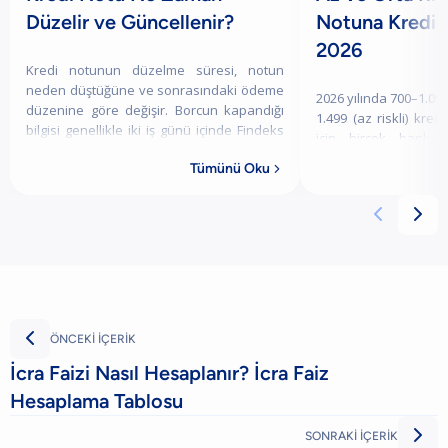
Düzelir ve Güncellenir?
Notuna Kredi 
2026
Kredi notunun düzelme süresi, notun
neden düştüğüne ve sonrasındaki ödeme
2026 yılında 700–1.099 
düzenine göre değişir. Borcun kapandığı
1.499 (az riskli) kred
bilgisi genellikle iki iş günü içinde Findeks
için birçok banka 
raporunda görünse de kredi notunun
değerlendirebilm
Tümünü Oku
yükse

yalnızca kredi notuna 



ÖNCEKİ İÇERİK
İcra Faizi Nasıl Hesaplanır? İcra Faiz
Hesaplama Tablosu

SONRAKİ İÇERİK