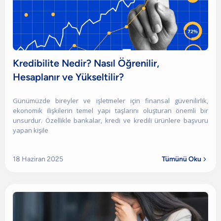
Kredibilite Nedir? Nasıl Öğrenilir,
Hesaplanır ve Yükseltilir?
Günümüzde bireyler ve işletmeler için finansal güvenilirlik,
ekonomik ilişkilerin temel yapı taşlarını oluşturan önemli bir
unsurdur. Özellikle bankalar, kredi ve kredili ürünlere başvuru
yapan kişile
18 Haziran 2025
Tümünü Oku
