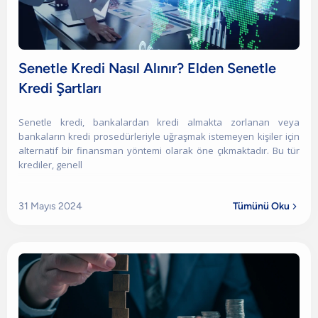
Senetle Kredi Nasıl Alınır? Elden Senetle
Kredi Şartları
Senetle kredi, bankalardan kredi almakta zorlanan veya
bankaların kredi prosedürleriyle uğraşmak istemeyen kişiler için
alternatif bir finansman yöntemi olarak öne çıkmaktadır. Bu tür
krediler, genell
31 Mayıs 2024
Tümünü Oku
