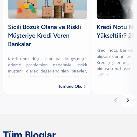
Sicili Bozuk Olana ve Riskli
Kredi Notu Ned
Müşteriye Kredi Veren
Yükseltilir? 20
Bankalar
Kredi notu, bankalarl
alışkanlıklarını bel
Kredi notu düşük olan ya da geçmişte
Kredi çeşitlerine göre
ödeme problemleri nedeniyle “riskli
olması kredi başvuru
müşteri” olarak değerlendirilen bireyler,
sağlar.
bankacılık sisteminde doğrudan krediye
erişimde zorlanabilmektedir. Ancak her
Tümünü Oku

bankanı


Tüm Bloglar