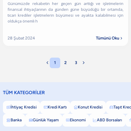
Günümüzde rekabetin her geçen gün arttığı ve işletmelerin
finansal ihtiyaçlarının da günden güne büyüdüğü bir ortamda,
ticari krediler işletmelerin büyümesi ve ayakta kalabilmesi için
oldukça önemli h
28 Şubat 2024
Tümünü Oku


1
2
3

TÜM KATEGORİLER
İhtiyaç Kredisi
Kredi Kartı
Konut Kredisi
Taşıt Kred




Banka
Günlük Yaşam
Ekonomi
ABD Borsaları



