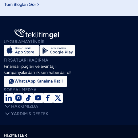
Tüm Blogları Gör

UYGULAMAYI İNDİR
FIRSATLARI KAÇIRMA
Finansal ipuçları ve avantajlı
kampanyalardan ilk sen haberdar ol!

WhatsApp Kanalına Katıl
SOSYAL MEDYA







HAKKIMIZDA

YARDIM & DESTEK
HİZMETLER