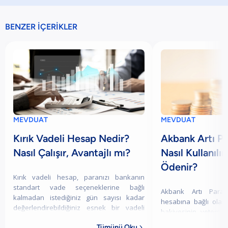
BENZER İÇERİKLER
MEVDUAT
MEVDUAT
Kırık Vadeli Hesap Nedir?
Akbank Artı Pa
Nasıl Çalışır, Avantajlı mı?
Nasıl Kullanılı
Ödenir?
Kırık vadeli hesap, paranızı bankanın
standart vade seçeneklerine bağlı
Akbank Artı Para
kalmadan istediğiniz gün sayısı kadar
hesabına bağlı olar
değerlendirebildiğiniz esnek bir vadeli
bakiyesinin yetersi
mevduat türüdür. Bu hesap türü, özellikle
devreye giren bir kr
Tümünü Oku
kısa sür
