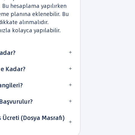
ir. Bu hesaplama yapılırken
eme planına eklenebilir. Bu
ikkate alınmalıdır.
ızla kolayca yapılabilir.
Kadar?

Ne Kadar?

ngileri?

 Başvurulur?

s Ücreti (Dosya Masrafı)
