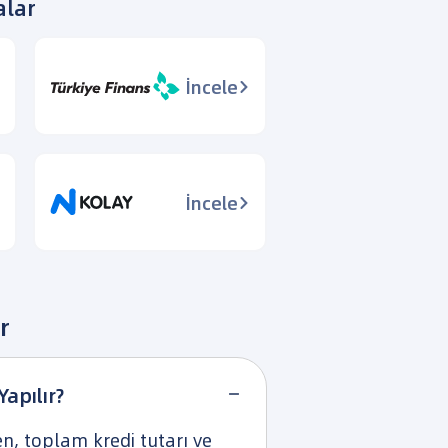
alar
İncele
İncele
r
apılır?
n, toplam kredi tutarı ve