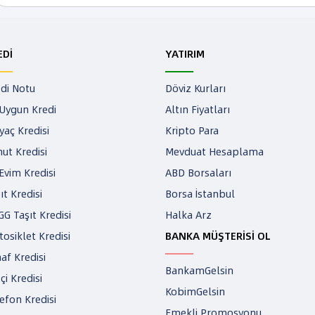
EDİ
YATIRIM
di Notu
Döviz Kurları
Uygun Kredi
Altın Fiyatları
iyaç Kredisi
Kripto Para
ut Kredisi
Mevduat Hesaplama
 Evim Kredisi
ABD Borsaları
ıt Kredisi
Borsa İstanbul
G Taşıt Kredisi
Halka Arz
osiklet Kredisi
BANKA MÜŞTERİSİ OL
af Kredisi
BankamGelsin
tçi Kredisi
KobimGelsin
efon Kredisi
Emekli Promosyonu