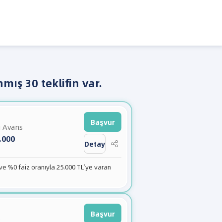
nmış 30 teklifin var.
Başvur
i Avans
.000
Detay
 ve %0 faiz oranıyla 25.000 TL’ye varan
Başvur
e