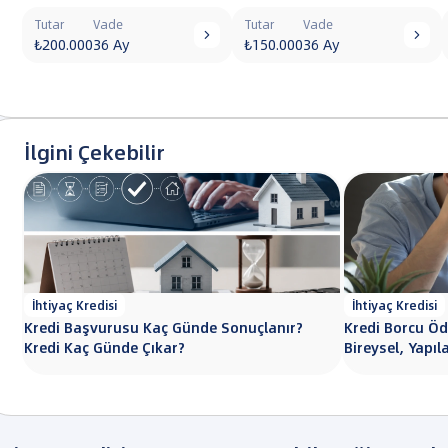
Tutar
Vade
Tutar
Vade


₺200.000
36 Ay
₺150.000
36 Ay
İlgini Çekebilir
İhtiyaç Kredisi
İhtiyaç Kredisi
Kredi Başvurusu Kaç Günde Sonuçlanır?
Kredi Borcu Öd
Kredi Kaç Günde Çıkar?
Bireysel, Yapıl