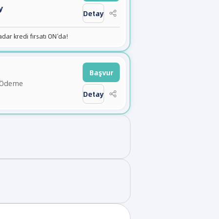
y
Detay
adar kredi fırsatı ON’da!
Başvur
 Ödeme
Detay