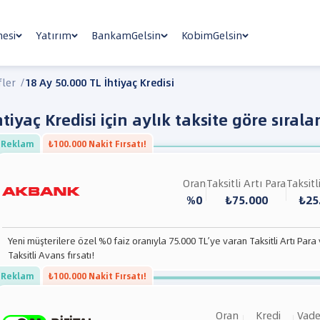
nesi
Yatırım
BankamGelsin
KobimGelsin
fler
/
18 Ay 50.000 TL İhtiyaç Kredisi
tiyaç Kredisi
için aylık taksite göre sırala
Reklam
₺100.000 Nakit Fırsatı!
Oran
Taksitli Artı Para
Taksitl
%0
₺75.000
₺25
Yeni müşterilere özel %0 faiz oranıyla 75.000 TL’ye varan Taksitli Artı Para
Taksitli Avans fırsatı!
Reklam
₺100.000 Nakit Fırsatı!
Oran
Kredi
Vad