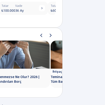
Tutar
Vade
Tutar
Vade
Tut


₺100.000
36 Ay
₺60.000
36 Ay
₺50
İhtiyaç Kredisi
enmezse Ne Olur? 2026 |
Teminatlı Kredi Kartı Veren Banka
andırılan Borç
Tüm Bankalar