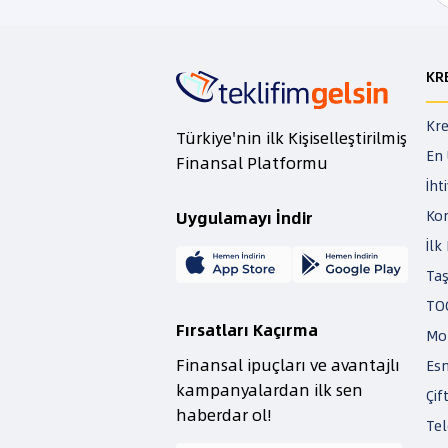
KR
Kre
Türkiye'nin ilk Kişiselleştirilmiş
En 
Finansal Platformu
İht
Kon
Uygulamayı İndir
İlk
Taş
TOG
Fırsatları Kaçırma
Mot
Finansal ipuçları ve avantajlı
Esn
kampanyalardan ilk sen
Çif
haberdar ol!
Tel