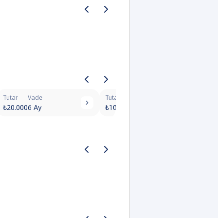
Tutar
Vade
Tutar
Vade


₺20.000
6 Ay
₺10.000
6 Ay