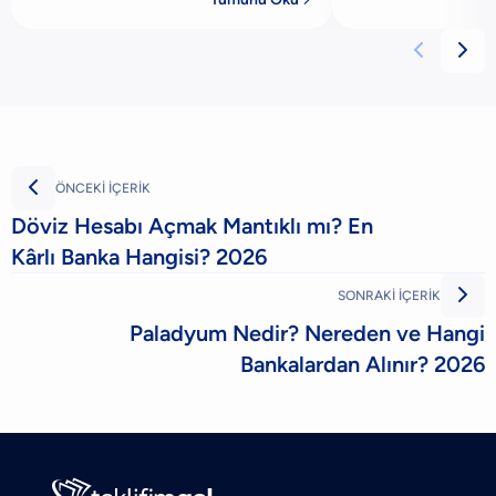
yapabilir. Bu nedenle kredi kartlarında
yapma ve temassız
olduğu gibi b
bankacılı



ÖNCEKİ İÇERİK
Döviz Hesabı Açmak Mantıklı mı? En
Kârlı Banka Hangisi? 2026

SONRAKİ İÇERİK
Paladyum Nedir? Nereden ve Hangi
Bankalardan Alınır? 2026