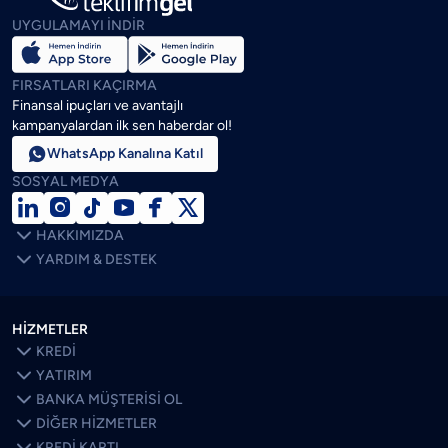
UYGULAMAYI İNDİR
FIRSATLARI KAÇIRMA
Finansal ipuçları ve avantajlı
kampanyalardan ilk sen haberdar ol!

WhatsApp Kanalına Katıl
SOSYAL MEDYA







HAKKIMIZDA

YARDIM & DESTEK
HİZMETLER

KREDİ

YATIRIM

BANKA MÜŞTERİSİ OL

DİĞER HİZMETLER

KREDİ KARTI