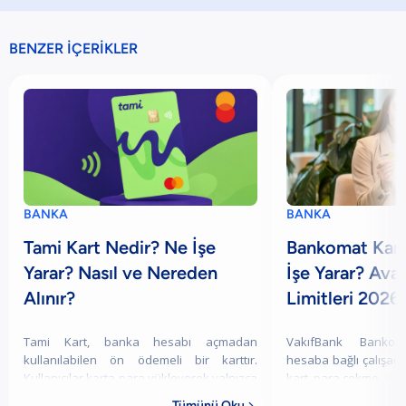
BENZER İÇERİKLER
BANKA
BANKA
Tami Kart Nedir? Ne İşe
Bankomat Kart
Yarar? Nasıl ve Nereden
İşe Yarar? Ava
Alınır?
Limitleri 2026
Tami Kart, banka hesabı açmadan
VakıfBank Bankom
kullanılabilen ön ödemeli bir karttır.
hesaba bağlı çalışan b
Kullanıcılar karta para yükleyerek yalnızca
kart, para çekme, yatı
mevcut bakiyeleri kadar harcama
fatura ödeme, in
Tümünü Oku
