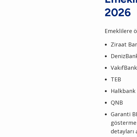
2026
Emeklilere ö
Ziraat Ba
DenizBan
VakıfBank
TEB
Halkbank
QNB
Garanti BB
göstermek
detayları 