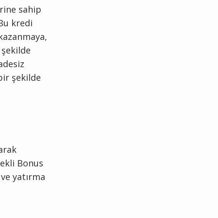
rine sahip
Bu kredi
s kazanmaya,
 şekilde
adesiz
bir şekilde
arak
mekli Bonus
e ve yatırma