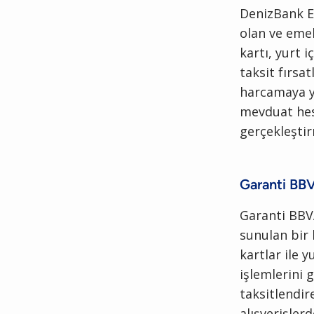
DenizBank Em
olan ve emek
kartı, yurt 
taksit fırsa
harcamaya y
mevduat hesa
gerçekleşt
Garanti BBV
Garanti BBVA
sunulan bir 
kartlar ile 
işlemlerini g
taksitlendire
alışverişlerd