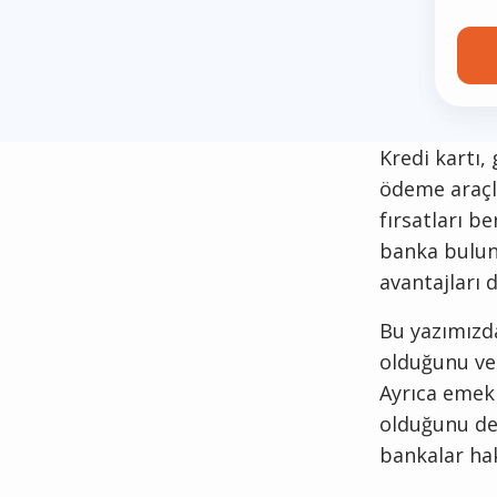
Kredi kartı,
ödeme araçla
fırsatları b
banka bulunm
avantajları 
Bu yazımızda
olduğunu ve 
Ayrıca emekli
olduğunu det
bankalar hak