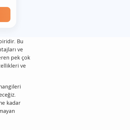
iridir. Bu
tajları ve
veren pek çok
llikleri ve
hangileri
eceğiz.
 ne kadar
almayan