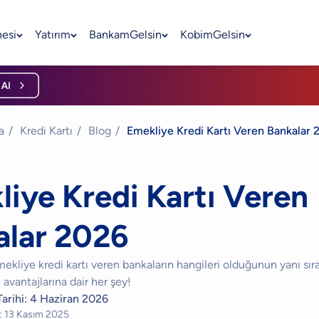
nesi
Yatırım
BankamGelsin
KobimGelsin
a
/
Kredi Kartı
/
Blog
/
Emekliye Kredi Kartı Veren Bankalar 
iye Kredi Kartı Veren
alar 2026
ekliye kredi kartı veren bankaların hangileri olduğunun yanı sır
 avantajlarına dair her şey!
arihi:
4 Haziran 2026
:
13 Kasım 2025