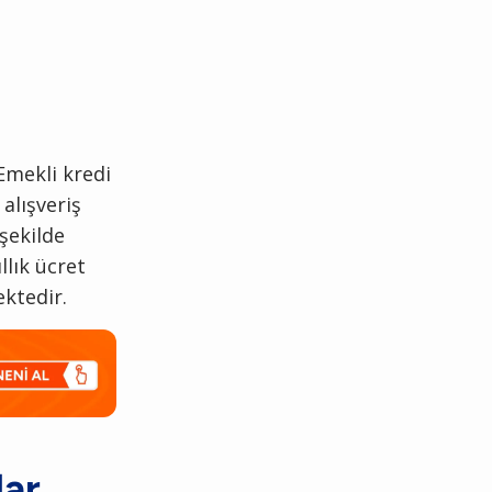
Emekli kredi
 alışveriş
 şekilde
llık ücret
ektedir.
lar