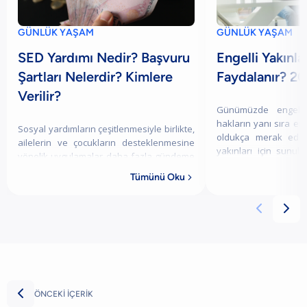
GÜNLÜK YAŞAM
GÜNLÜK YAŞAM
SED Yardımı Nedir? Başvuru
Engelli Yakınla
Şartları Nelerdir? Kimlere
Faydalanır? 2
Verilir?
Günümüzde engelli
hakların yanı sıra eng
Sosyal yardımların çeşitlenmesiyle birlikte,
oldukça merak edilme
ailelerin ve çocukların desteklenmesine
yakınları için sunul
yönelik uygulamalar daha fazla gündeme
bireylerin bakımını ko
gelmektedir. Bu kapsamda SED yardımı,
Tümünü Oku

kimlerin yararlanabileceği, hangi şart



ÖNCEKİ İÇERİK