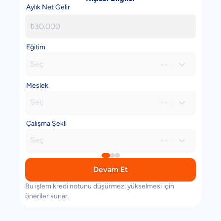
Aylık Net Gelir
Eğitim
Seç

Meslek
Seç

Çalışma Şekli
Seç

Devam Et
Bu işlem kredi notunu düşürmez, yükselmesi için
öneriler sunar.