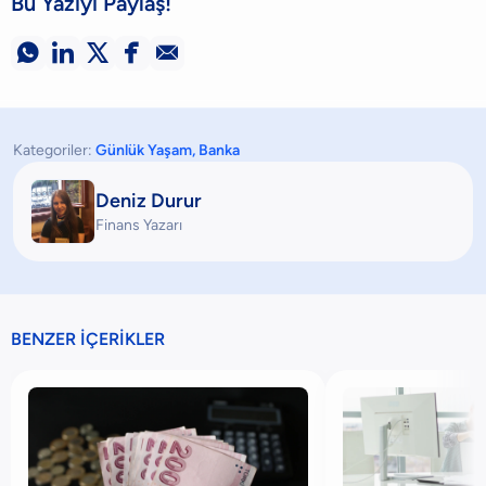
Bu Yazıyı Paylaş!





Kategoriler:
Günlük Yaşam
,
Banka
Deniz Durur
Finans Yazarı
BENZER İÇERİKLER