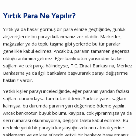
Yırtık Para Ne Yapılır?
Yırtık ya da hasar görmüş bir para elinize geçtiğinde, günlük
alışverişlerde bu parayı kullanmanız zor olabilir. Marketler,
mağazalar ya da toplu taşıma gibi yerlerde bu tür paralar
genellikle kabul edilmez. Ancak bu, paranın tamamen geçersiz
olduğu anlamına gelmez. Eğer banknotun yarısından fazlası
sağlam ve tek parça hâlindeyse, T.C. Ziraat Bankası'na, Merkez
Bankası'na ya da ilgili bankalara başvurarak parayı değiştirme
hakkınız vardır.
Yetkili kişiler parayı incelediğinde, eğer paranın yarıdan fazlası
sağlam durumdaysa tam tutarı ödenir. Sadece yarısı sağlam
kalmışsa, bu durumda paranın yarı değerinde ödeme yapılır.
Ancak banknotun büyük bölümü kayıpsa, çok yıpranmışsa ya da
seri numarası okunmuyorsa, değişim talebi kabul edilmez. Bu
nedenle yırtık bir parayla karşılaştığınızda onu atmak yerine
saklamanız ve en kısa sürede yetkili bir bankaya başvurmanız