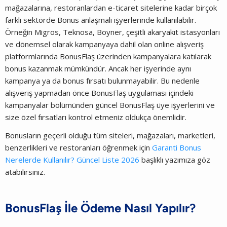
mağazalarına, restoranlardan e-ticaret sitelerine kadar birçok
farklı sektörde Bonus anlaşmalı işyerlerinde kullanılabilir.
Örneğin Migros, Teknosa, Boyner, çeşitli akaryakıt istasyonları
ve dönemsel olarak kampanyaya dahil olan online alışveriş
platformlarında BonusFlaş üzerinden kampanyalara katılarak
bonus kazanmak mümkündür. Ancak her işyerinde aynı
kampanya ya da bonus fırsatı bulunmayabilir. Bu nedenle
alışveriş yapmadan önce BonusFlaş uygulaması içindeki
kampanyalar bölümünden güncel BonusFlaş üye işyerlerini ve
size özel fırsatları kontrol etmeniz oldukça önemlidir.
Bonusların geçerli olduğu tüm siteleri, mağazaları, marketleri,
benzerlikleri ve restoranları öğrenmek için
Garanti Bonus
Nerelerde Kullanılır? Güncel Liste 2026
başlıklı yazımıza göz
atabilirsiniz.
BonusFlaş İle Ödeme Nasıl Yapılır?