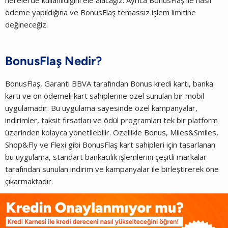
nerelerde kullanıldığını ele alacağız. Ayrıca BonusFlaş ile nasıl
ödeme yapıldığına ve BonusFlaş temassız işlem limitine
değineceğiz.
BonusFlaş Nedir?
BonusFlaş, Garanti BBVA tarafından Bonus kredi kartı, banka
kartı ve ön ödemeli kart sahiplerine özel sunulan bir mobil
uygulamadır. Bu uygulama sayesinde özel kampanyalar,
indirimler, taksit fırsatları ve ödül programları tek bir platform
üzerinden kolayca yönetilebilir. Özellikle Bonus, Miles&Smiles,
Shop&Fly ve Flexi gibi BonusFlaş kart sahipleri için tasarlanan
bu uygulama, standart bankacılık işlemlerini çeşitli markalar
tarafından sunulan indirim ve kampanyalar ile birleştirerek öne
çıkarmaktadır.