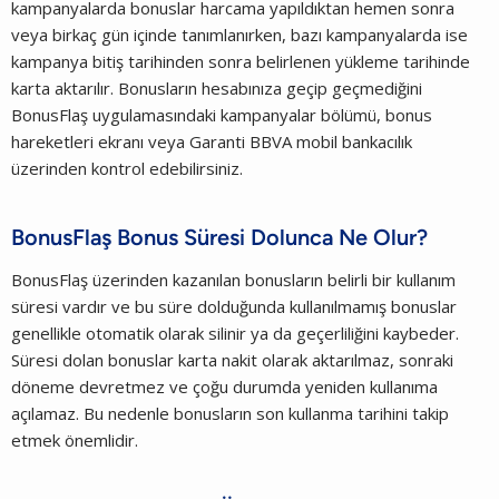
kampanyalarda bonuslar harcama yapıldıktan hemen sonra
veya birkaç gün içinde tanımlanırken, bazı kampanyalarda ise
kampanya bitiş tarihinden sonra belirlenen yükleme tarihinde
karta aktarılır. Bonusların hesabınıza geçip geçmediğini
BonusFlaş uygulamasındaki kampanyalar bölümü, bonus
hareketleri ekranı veya Garanti BBVA mobil bankacılık
üzerinden kontrol edebilirsiniz.
BonusFlaş Bonus Süresi Dolunca Ne Olur?
BonusFlaş üzerinden kazanılan bonusların belirli bir kullanım
süresi vardır ve bu süre dolduğunda kullanılmamış bonuslar
genellikle otomatik olarak silinir ya da geçerliliğini kaybeder.
Süresi dolan bonuslar karta nakit olarak aktarılmaz, sonraki
döneme devretmez ve çoğu durumda yeniden kullanıma
açılamaz. Bu nedenle bonusların son kullanma tarihini takip
etmek önemlidir.