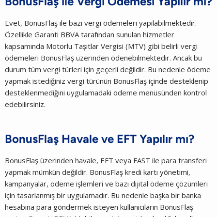
BonusFlaş ile Vergi Ödemesi Yapılır mı?
Evet, BonusFlaş ile bazı vergi ödemeleri yapılabilmektedir.
Özellikle Garanti BBVA tarafından sunulan hizmetler
kapsamında Motorlu Taşıtlar Vergisi (MTV) gibi belirli vergi
ödemeleri BonusFlaş üzerinden ödenebilmektedir. Ancak bu
durum tüm vergi türleri için geçerli değildir. Bu nedenle ödeme
yapmak istediğiniz vergi türünün BonusFlaş içinde desteklenip
desteklenmediğini uygulamadaki ödeme menüsünden kontrol
edebilirsiniz.
BonusFlaş Havale ve EFT Yapılır mı?
BonusFlaş üzerinden havale, EFT veya FAST ile para transferi
yapmak mümkün değildir. BonusFlaş kredi kartı yönetimi,
kampanyalar, ödeme işlemleri ve bazı dijital ödeme çözümleri
için tasarlanmış bir uygulamadır. Bu nedenle başka bir banka
hesabına para göndermek isteyen kullanıcıların BonusFlaş