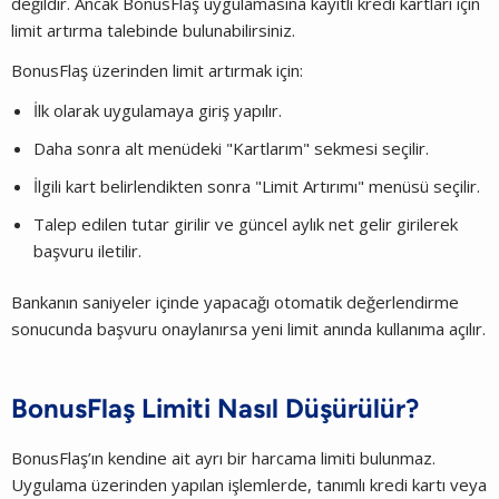
değildir. Ancak BonusFlaş uygulamasına kayıtlı kredi kartları için
limit artırma talebinde bulunabilirsiniz.
BonusFlaş üzerinden limit artırmak için:
İlk olarak uygulamaya giriş yapılır.
Daha sonra alt menüdeki "Kartlarım" sekmesi seçilir.
İlgili kart belirlendikten sonra "Limit Artırımı" menüsü seçilir.
Talep edilen tutar girilir ve güncel aylık net gelir girilerek
başvuru iletilir.
Bankanın saniyeler içinde yapacağı otomatik değerlendirme
sonucunda başvuru onaylanırsa yeni limit anında kullanıma açılır.
BonusFlaş Limiti Nasıl Düşürülür?
BonusFlaş’ın kendine ait ayrı bir harcama limiti bulunmaz.
Uygulama üzerinden yapılan işlemlerde, tanımlı kredi kartı veya