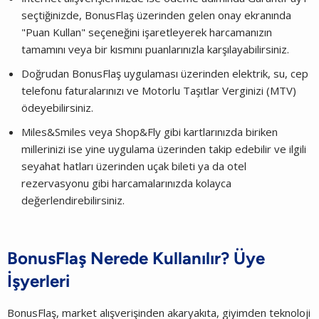
seçtiğinizde, BonusFlaş üzerinden gelen onay ekranında
"Puan Kullan" seçeneğini işaretleyerek harcamanızın
tamamını veya bir kısmını puanlarınızla karşılayabilirsiniz.
Doğrudan BonusFlaş uygulaması üzerinden elektrik, su, cep
telefonu faturalarınızı ve Motorlu Taşıtlar Verginizi (MTV)
ödeyebilirsiniz.
Miles&Smiles veya Shop&Fly gibi kartlarınızda biriken
millerinizi ise yine uygulama üzerinden takip edebilir ve ilgili
seyahat hatları üzerinden uçak bileti ya da otel
rezervasyonu gibi harcamalarınızda kolayca
değerlendirebilirsiniz.
BonusFlaş Nerede Kullanılır? Üye
İşyerleri
BonusFlaş, market alışverişinden akaryakıta, giyimden teknoloji