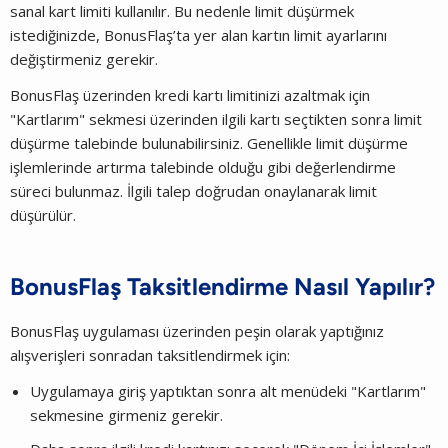
sanal kart limiti kullanılır. Bu nedenle limit düşürmek
istediğinizde, BonusFlaş’ta yer alan kartın limit ayarlarını
değiştirmeniz gerekir.
BonusFlaş üzerinden kredi kartı limitinizi azaltmak için
"Kartlarım" sekmesi üzerinden ilgili kartı seçtikten sonra limit
düşürme talebinde bulunabilirsiniz. Genellikle limit düşürme
işlemlerinde artırma talebinde olduğu gibi değerlendirme
süreci bulunmaz. İlgili talep doğrudan onaylanarak limit
düşürülür.
BonusFlaş Taksitlendirme Nasıl Yapılır?
BonusFlaş uygulaması üzerinden peşin olarak yaptığınız
alışverişleri sonradan taksitlendirmek için:
Uygulamaya giriş yaptıktan sonra alt menüdeki "Kartlarım"
sekmesine girmeniz gerekir.