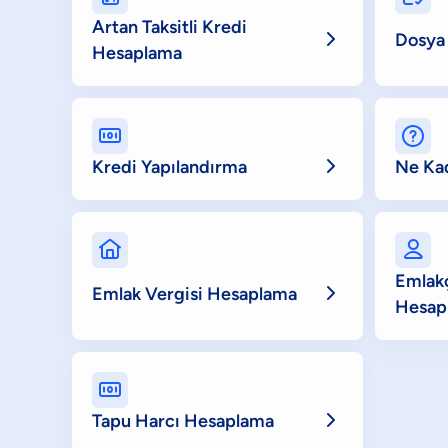
Artan Taksitli Kredi

Dosya 
Hesaplama



Kredi Yapılandırma
Ne Kad


Emlak

Emlak Vergisi Hesaplama
Hesap


Tapu Harcı Hesaplama