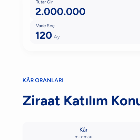
Tutar Gir
Vade Seç
120
Ay
KÂR ORANLARI
Ziraat Katılım Kon
Kâr
min-max