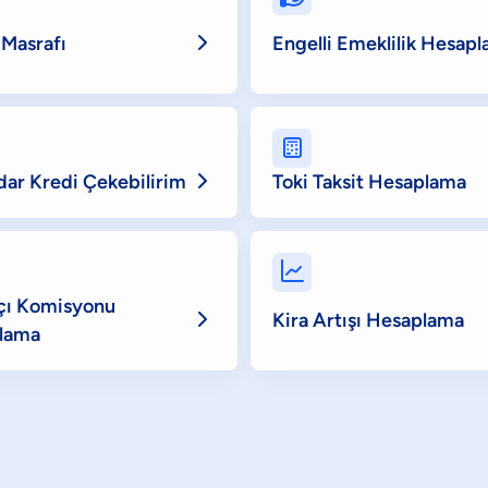

Masrafı
Engelli Emeklilik Hesap


ar Kredi Çekebilirim
Toki Taksit Hesaplama

çı Komisyonu

Kira Artışı Hesaplama
lama