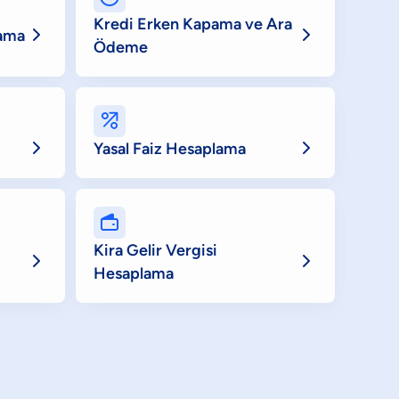
Kredi Erken Kapama ve Ara


lama
Ödeme



Yasal Faiz Hesaplama

Kira Gelir Vergisi


Hesaplama