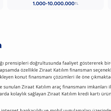
1.000-10.000.000
TL
a
ığı prensipleri doğrultusunda faaliyet göstererek bir
psamda özellikle Ziraat Katılım finansman seçenekleri
ekleyen konut finansmanı çözümleri ile öne çıkmaktad
e sunulan Ziraat Katılım araç finansmanı imkanları il
rda kolaylık sağlayan Ziraat Katılım kredi kartı ürü
internet bankacılığı ve mobil uygulamaları üzerinden 