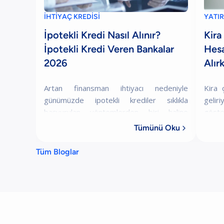
İHTİYAÇ KREDİSİ
YATIR
İpotekli Kredi Nasıl Alınır?
Kira
İpotekli Kredi Veren Bankalar
Hesa
2026
Alır
Artan finansman ihtiyacı nedeniyle
Kira 
günümüzde ipotekli krediler sıklıkla
gelir
başvurulan yöntemlerden biri haline
göste
gelmiştir. Bu yazımızda ipotekli kredinin ne
Düşü
Tümünü Oku

olduğundan, nasıl alındığına, hangi
anlamı
bankalarda
Tüm Bloglar