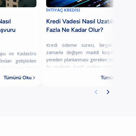
İHTİYAÇ KREDİSİ
asıl
Kredi Vadesi Nasıl Uzatılır? En
aşvuru
Fazla Ne Kadar Olur?
Kredi ödeme süreci, birçok kişi için
zamanla değişen maddi koşullara göre
apu ve Kadastro
yeniden planlanması gereken bir süreçtir.
ndan geliştirilen
Bu nedenle kredi vadesi uzatma işlemi,
lemlerinin dijital
ödeme güçlüğü yaşayan bireyler ya da
nli bir şekilde
Tümünü Oku
Tümünü Oku


aylık ta
k tanıyan bir

