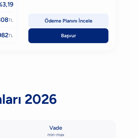
%3,19
308
TL
Ödeme Planını İncele
982
Başvur
TL
ları 2026
Vade
min-max