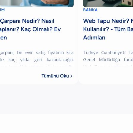
IM
BANKA
 Çarpanı Nedir? Nasıl
Web Tapu Nedir? N
planır? Kaç Olmalı? Ev
Kullanılır? - Tüm B
ken
Adımları
çarpanı, bir evin satış fiyatının kira
Türkiye Cumhuriyeti T
iyle kaç yılda geri kazanılacağını
Genel Müdürlüğü tarafı
ren temel bir yatırım göstergesidir.
Web Tapu, gayrimenkul iş
k çarpan daha hızlı geri dönüş
ortamda hızlı ve güve
Tümünü Oku

na gelir; ancak bu yatırım için t
yapılmasına olana
platformdur.