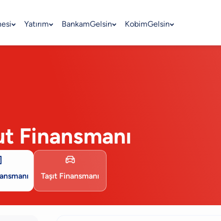
nesi
Yatırım
BankamGelsin
KobimGelsin
ut Finansmanı


nansmanı
Taşıt Finansmanı