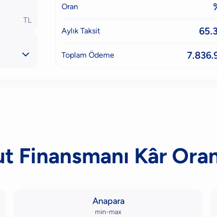
Oran
TL
65.
Aylık Taksit

7.836.
Toplam Ödeme
ut Finansmanı Kâr Oran
Anapara
min-max