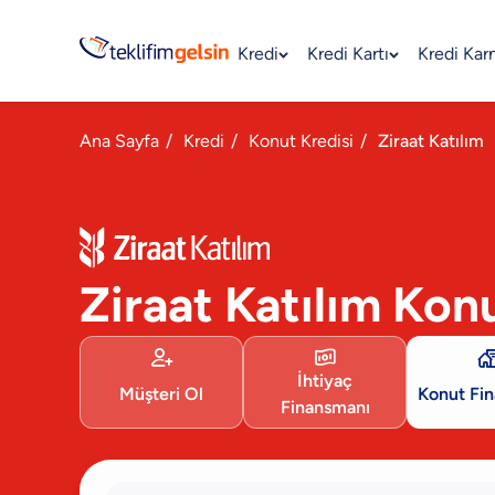
Kredi
Kredi Kartı
Kredi Kar
Ana Sayfa
/
Kredi
/
Konut Kredisi
/
Ziraat Katılım
Ziraat Katılım Kon


İhtiyaç
Müşteri Ol
Konut Fi
Finansmanı