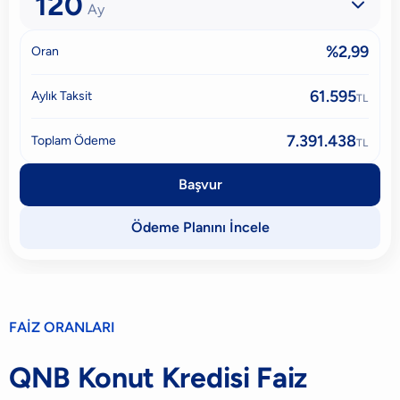
120

Ay
%2,99
Oran
61.595
Aylık Taksit
TL
7.391.438
Toplam Ödeme
TL
Başvur
Ödeme Planını İncele
FAİZ ORANLARI
QNB Konut Kredisi Faiz