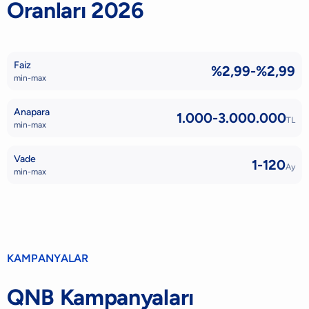
Oranları 2026
Faiz
%2,99-%2,99
min-max
Anapara
1.000-3.000.000
TL
min-max
Vade
1-120
Ay
min-max
KAMPANYALAR
QNB Kampanyaları