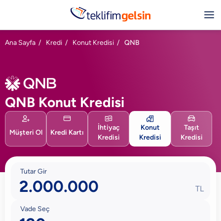
Ana Sayfa
/
Kredi
/
Konut Kredisi
/
QNB
QNB Konut Kredisi





İhtiyaç
Konut
Taşıt
Müşteri Ol
Kredi Kartı
Kredisi
Kredisi
Kredisi
Tutar Gir
TL
Vade Seç