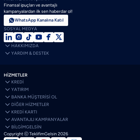
Finansal ipuçları ve avantajlı
kampanyalardan ilk sen haberdar ol!

WhatsApp Kanalına Katıl
SOSYAL MEDYA







HAKKIMIZDA

YARDIM & DESTEK
HİZMETLER

KREDİ

YATIRIM

BANKA MÜŞTERİSİ OL

DİĞER HİZMETLER

KREDİ KARTI

AVANTAJLI KAMPANYALAR

BİLGİMGELSİN
Copyright ⓒ TeklifimGelsin
2026
SON BLOGLAR
ÖNE ÇIKANLAR