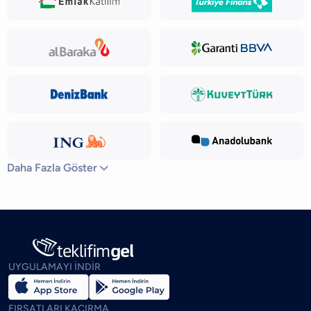
Daha Fazla Göster

UYGULAMAYI İNDİR
FIRSATLARI KAÇIRMA