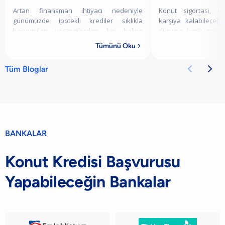
Artan finansman ihtiyacı nedeniyle
Konut sigortası, ev
günümüzde ipotekli krediler sıklıkla
karşıya kalabileceğ
başvurulan yöntemlerden biri haline
duruma karşı mali
gelmiştir. Bu yazımızda ipotekli kredinin ne
sigorta, doğal afetle
Tümünü Oku

olduğundan, nasıl alındığına, hangi
geniş bir yelpazed
bankalarda
sah


Tüm Bloglar
BANKALAR
Konut Kredisi Başvurusu
Yapabileceğin Bankalar