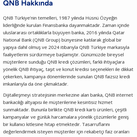
QNB
Hakkında
QNB Türkiye’nin temelleri, 1987 yılında Hüsnü Özyeğin
liderliğinde kurulan Finansbanka dayanmaktadır. Zaman içinde
uluslararası ortaklıklarla büyüyen banka, 2016 yılında Qatar
National Bank (QNB Group) bünyesine katılarak global bir
yapıya dahil olmuş ve 2024 itibarıyla QNB Türkiye markasıyla
faaliyetlerini sürdürmeye başlamıştır. Günümüzde bireysel
müşterilere sunduğu QNB kredi çözümleri, farklı ihtiyaçlara
yönelik QNB ihtiyaç, taşıt ve konut kredisi seçenekleri ile dikkat
çekerken, kampanya dönemlerinde sunulan QNB faizsiz kredi
imkanlarıyla da öne çıkmaktadır.
Dijitalleşmeyi stratejisinin merkezine alan banka, QNB internet
bankacılığı altyapısı ile müşterilerine kesintisiz hizmet
sunmaktadır. Bununla birlikte QNB kredi kartı ürünleri, çeşitli
kampanyalar ve günlük harcamalara yönelik çözümlerle geniş
bir kullanıcı kitlesine hitap etmektedir. Tasarruflarını
değerlendirmek isteyen müşteriler için rekabetçi faiz oranları