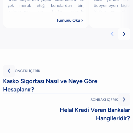
çok merak ettiği konulardan biri,
ödeyemeyen kişiler
başvurunun ne kadar sürede
türüne ve ödem
sonuçlanacağı ve onaylanan kredinin ne
değişiklik göstermek
Tümünü Oku

zaman kullanılabilir hale geleceğidir. Bu
yapılandırılmış kred
süre her başvuruda
banka, gecikme



ÖNCEKİ İÇERİK
Kasko Sigortası Nasıl ve Neye Göre
Hesaplanır?

SONRAKİ İÇERİK
Helal Kredi Veren Bankalar
Hangileridir?