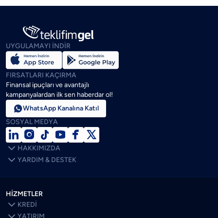
UYGULAMAYI İNDİR
FIRSATLARI KAÇIRMA
Finansal ipuçları ve avantajlı
kampanyalardan ilk sen haberdar ol!

WhatsApp Kanalına Katıl
SOSYAL MEDYA







HAKKIMIZDA

YARDIM & DESTEK
HİZMETLER

KREDİ

YATIRIM