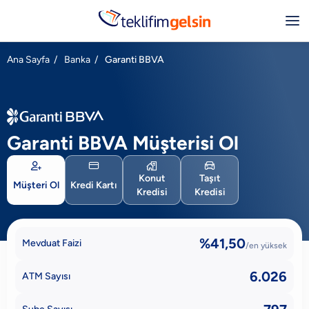
Ana Sayfa
/
Banka
/
Garanti BBVA
Garanti BBVA Müşterisi Ol




Konut
Taşıt
Müşteri Ol
Kredi Kartı
Kredisi
Kredisi
%41,50
Mevduat Faizi
/en yüksek
6.026
ATM Sayısı