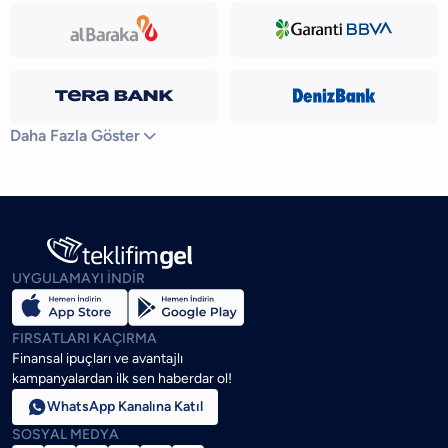
Daha Fazla Göster

UYGULAMAYI İNDİR
FIRSATLARI KAÇIRMA
Finansal ipuçları ve avantajlı
kampanyalardan ilk sen haberdar ol!

WhatsApp Kanalına Katıl
SOSYAL MEDYA