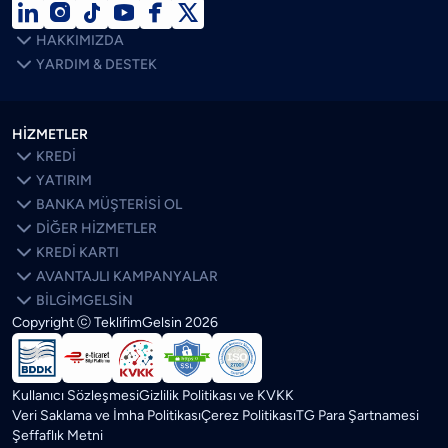







HAKKIMIZDA

YARDIM & DESTEK
HİZMETLER

KREDİ

YATIRIM

BANKA MÜŞTERİSİ OL

DİĞER HİZMETLER

KREDİ KARTI

AVANTAJLI KAMPANYALAR

BİLGİMGELSİN
Copyright ⓒ TeklifimGelsin
2026
SON BLOGLAR
ÖNE ÇIKANLAR
Kredi Kartı Limitim Neden Düştü? Bankalar Limiti Neye Göre
Belirliyor?
Kullanıcı Sözleşmesi
Gizlilik Politikası ve KVKK
Veri Saklama ve İmha Politikası
Çerez Politikası
TG Para Şartnamesi
Kredi Faizleri Düşerse Ev Fiyatları Ne Olur? Artar mı?
Şeffaflık Metni