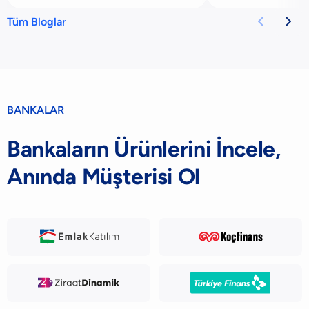
olduğu gibi b
bankacılı


Tüm Bloglar
BANKALAR
Bankaların Ürünlerini İncele,
Anında Müşterisi Ol