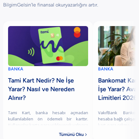
BilgimGelsin'le finansal okuryazarlığını artır.
BANKA
BANKA
Tami Kart Nedir? Ne İşe
Bankomat Kart
Yarar? Nasıl ve Nereden
İşe Yarar? Ava
Alınır?
Limitleri 2026
Tami Kart, banka hesabı açmadan
VakıfBank Bankom
kullanılabilen ön ödemeli bir karttır.
hesaba bağlı çalışan b
Kullanıcılar karta para yükleyerek yalnızca
kart, para çekme, yatı
mevcut bakiyeleri kadar harcama
fatura ödeme, in
Tümünü Oku

yapabilir. Bu nedenle kredi kartlarında
yapma ve temassız