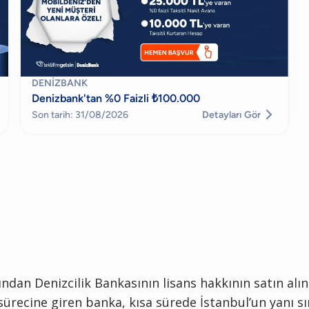
DENIZBANK
Denizbank'tan %0 Faizli ₺100.000

Son tarih: 31/08/2026
Detayları Gör
ndan Denizcilik Bankasının lisans hakkının satın alın
 sürecine giren banka, kısa sürede İstanbul’un yanı s