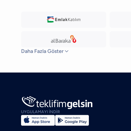
Daha Fazla Göster

UYGULAMAYI İNDİR