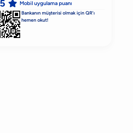
,5

Mobil uygulama puanı
Bankanın müşterisi olmak için QR'ı
hemen okut!