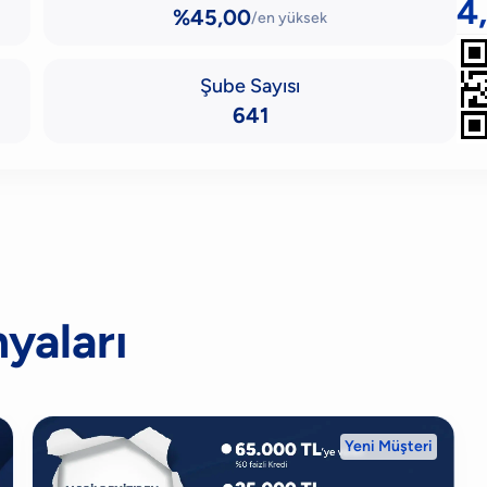
4
%45,00
/en yüksek
Şube Sayısı
641
yaları
Yeni Müşteri