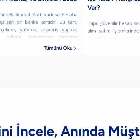
Var?
Bank Bankomat Kart, vadesiz hesaba
 çalışan bir banka kartıdır. Bu kart,
Tapu güvenilir hesap si
çekme, yatırma, alışveriş yapma,
alım satım işlemlerin
ra ödeme, internetten harcama
devrinin eş zamanlı ve
a ve temassız ödeme gibi günlük
gerçekleştirilmesini sağl
Tümünü Oku

ılı
hizmetidir. Bu sistemde 
ni İncele, Anında Müşt