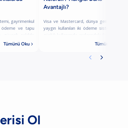
Avantajlı?
stemi, gayrimenkul
Visa ve Mastercard, dünya genelinde en
de ödeme ve tapu
yaygın kullanılan iki ödeme sistemidir ve
 güvenli şekilde
günlük kullanımda aralarındaki fark oldukça
ayan bir bankacılık
sınırlıdır. Her ikisi de benzer güvenlik
Tümünü Oku
Tümünü Oku


satış bedeli
altyapısı, geniş kabul ağı ve onli


erisi Ol