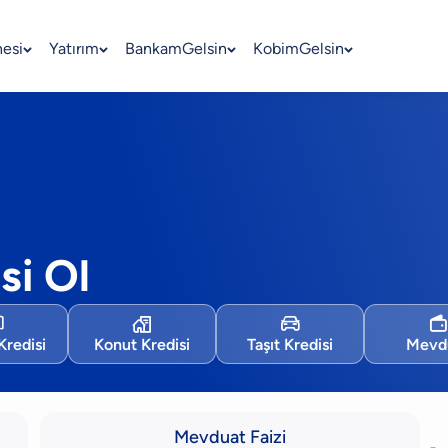
nesi
Yatırım
BankamGelsin
KobimGelsin
si Ol




Kredisi
Konut Kredisi
Taşıt Kredisi
Mevd
Mevduat Faizi