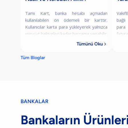
Tami Kart, banka hesabı açmadan
Vakıf
kullanılabilen ön ödemeli bir karttır.
bağlı
Kullanıcılar karta para yükleyerek yalnızca
para 
mevcut bakiyeleri kadar harcama yapabilir.
fatu
Bu nedenle kredi kartlarında olduğu gibi b
yapm
Tümünü Oku

bankac
Tüm Bloglar
BANKALAR
Bankaların Ürünleri