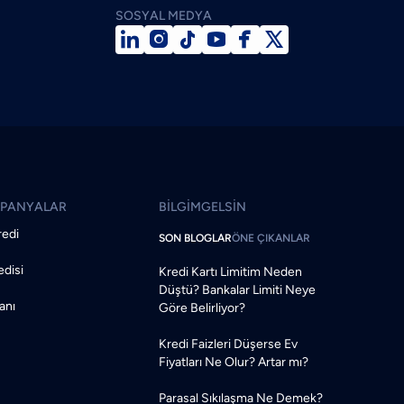
SOSYAL MEDYA






MPANYALAR
BİLGİMGELSİN
redi
SON BLOGLAR
ÖNE ÇIKANLAR
disi
Kredi Kartı Limitim Neden
Düştü? Bankalar Limiti Neye
anı
Göre Belirliyor?
Kredi Faizleri Düşerse Ev
Fiyatları Ne Olur? Artar mı?
Parasal Sıkılaşma Ne Demek?