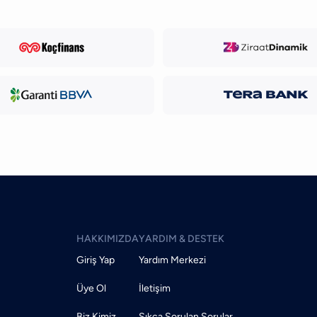
HAKKIMIZDA
YARDIM & DESTEK
Giriş Yap
Yardım Merkezi
Üye Ol
İletişim
Biz Kimiz
Sıkça Sorulan Sorular