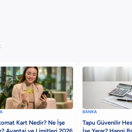
.
A
BANKA
omat Kart Nedir? Ne İşe
Tapu Güvenilir He
r? Avantaj ve Limitleri 2026
İşe Yarar? Hangi B