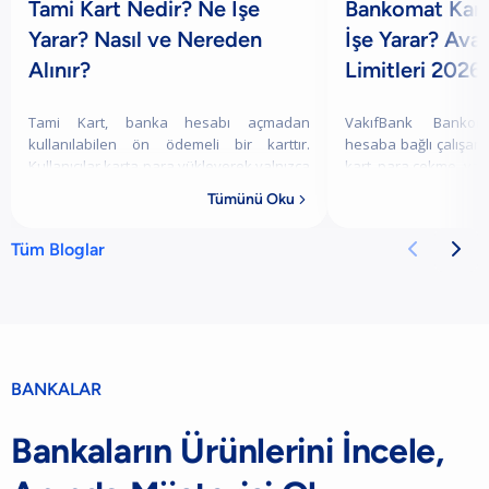
Tami Kart Nedir? Ne İşe
Bankomat Kart
Yarar? Nasıl ve Nereden
İşe Yarar? Ava
Alınır?
Limitleri 2026
Tami Kart, banka hesabı açmadan
VakıfBank Bankom
kullanılabilen ön ödemeli bir karttır.
hesaba bağlı çalışan b
Kullanıcılar karta para yükleyerek yalnızca
kart, para çekme, yatı
mevcut bakiyeleri kadar harcama
fatura ödeme, in
Tümünü Oku

yapabilir. Bu nedenle kredi kartlarında
yapma ve temassız
olduğu gibi b
bankacılı


Tüm Bloglar
BANKALAR
Bankaların Ürünlerini İncele,