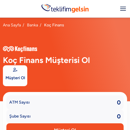
Ana Sayfa
/
Banka
/
Koç Finans
Koç Finans Müşterisi Ol

Müşteri Ol
0
ATM Sayısı
0
Şube Sayısı