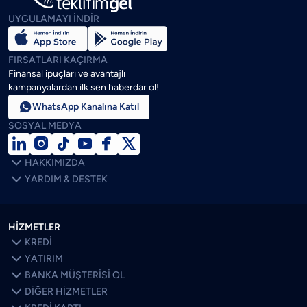
UYGULAMAYI İNDİR
FIRSATLARI KAÇIRMA
Finansal ipuçları ve avantajlı
kampanyalardan ilk sen haberdar ol!

WhatsApp Kanalına Katıl
SOSYAL MEDYA







HAKKIMIZDA

YARDIM & DESTEK
HİZMETLER

KREDİ

YATIRIM

BANKA MÜŞTERİSİ OL

DİĞER HİZMETLER