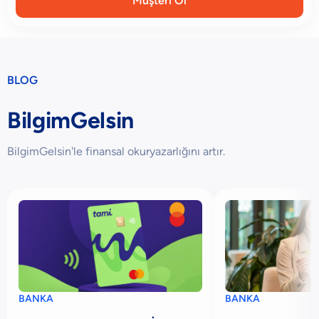
Müşteri Ol
BLOG
BilgimGelsin
BilgimGelsin'le finansal okuryazarlığını artır.
BANKA
BANKA