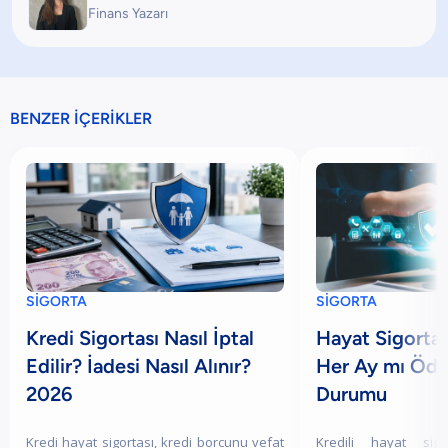
Finans Yazarı
BENZER İÇERİKLER
SİGORTA
SİGORTA
Kredi Sigortası Nasıl İptal
Hayat Sigortal
Edilir? İadesi Nasıl Alınır?
Her Ay mı Öde
2026
Durumu
Kredi hayat sigortası, kredi borcunu vefat
Kredili hayat sigo