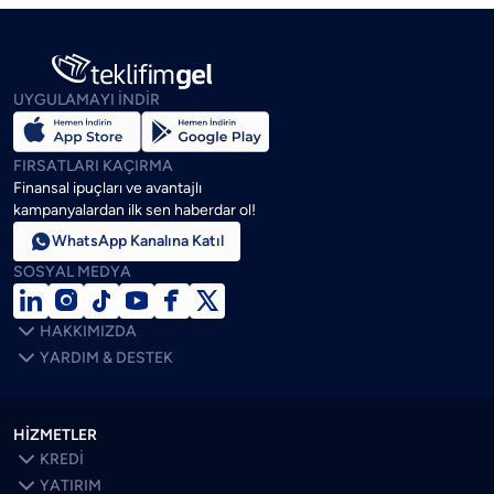
UYGULAMAYI İNDİR
FIRSATLARI KAÇIRMA
Finansal ipuçları ve avantajlı
kampanyalardan ilk sen haberdar ol!

WhatsApp Kanalına Katıl
SOSYAL MEDYA







HAKKIMIZDA

YARDIM & DESTEK
HİZMETLER

KREDİ

YATIRIM