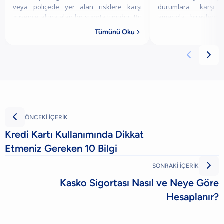
veya poliçede yer alan risklere karşı
durumlara karşı
güvence altına alan bir sigorta türüdür. Bu
amacıyla bireylerin s
sigorta yasal olarak zorunlu değildir ve
yöntemlerden biridir
Tümünü Oku

tüketicinin açık onayı olmadan yap
sigortalı kredinin 
yaradığı



ÖNCEKİ İÇERİK
Kredi Kartı Kullanımında Dikkat
Etmeniz Gereken 10 Bilgi

SONRAKİ İÇERİK
Kasko Sigortası Nasıl ve Neye Göre
Hesaplanır?