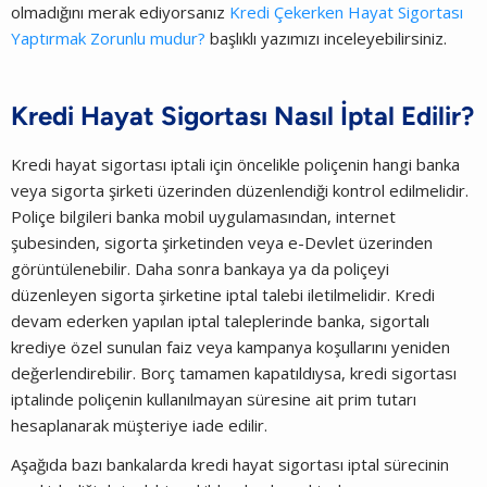
olmadığını merak ediyorsanız
Kredi Çekerken Hayat Sigortası
Yaptırmak Zorunlu mudur?
başlıklı yazımızı inceleyebilirsiniz.
Kredi Hayat Sigortası Nasıl İptal Edilir?
Kredi hayat sigortası iptali için öncelikle poliçenin hangi banka
veya sigorta şirketi üzerinden düzenlendiği kontrol edilmelidir.
Poliçe bilgileri banka mobil uygulamasından, internet
şubesinden, sigorta şirketinden veya e-Devlet üzerinden
görüntülenebilir. Daha sonra bankaya ya da poliçeyi
düzenleyen sigorta şirketine iptal talebi iletilmelidir. Kredi
devam ederken yapılan iptal taleplerinde banka, sigortalı
krediye özel sunulan faiz veya kampanya koşullarını yeniden
değerlendirebilir. Borç tamamen kapatıldıysa, kredi sigortası
iptalinde poliçenin kullanılmayan süresine ait prim tutarı
hesaplanarak müşteriye iade edilir.
Aşağıda bazı bankalarda kredi hayat sigortası iptal sürecinin