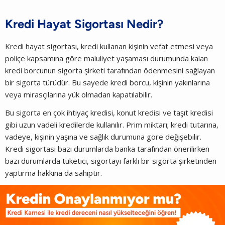
Kredi Hayat Sigortası Nedir?
Kredi hayat sigortası, kredi kullanan kişinin vefat etmesi veya
poliçe kapsamına göre maluliyet yaşaması durumunda kalan
kredi borcunun sigorta şirketi tarafından ödenmesini sağlayan
bir sigorta türüdür. Bu sayede kredi borcu, kişinin yakınlarına
veya mirasçılarına yük olmadan kapatılabilir.
Bu sigorta en çok ihtiyaç kredisi, konut kredisi ve taşıt kredisi
gibi uzun vadeli kredilerde kullanılır. Prim miktarı; kredi tutarına,
vadeye, kişinin yaşına ve sağlık durumuna göre değişebilir.
Kredi sigortası bazı durumlarda banka tarafından önerilirken
bazı durumlarda tüketici, sigortayı farklı bir sigorta şirketinden
yaptırma hakkına da sahiptir.