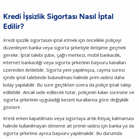
Kredi İşsizlik Sigortası Nasıl İptal
Edilir?
Kredi işsizlik sigortasını iptal etmek için öncelikle poliçeyi
düzenleyen banka veya sigorta şirketiyle iletişime geçmek
gerekir. İptal talebi şube, çağrı merkezi, mobil bankacılık,
internet bankacılığı veya sigorta şirketinin başvuru kanalları
üzerinden iletilebilir. Sigorta yeni yapılmışsa, cayma süresi
içinde iptal talebinde bulunulması halinde prim iadesi daha
kolay yapılabilir. Bu süre geçtikten sonra da poliçe iptali talep
edilebilir. Ancak iade edilecek tutar, poliçenin kalan süresine ve
sigorta şirketinin uyguladığı kesinti kurallarına göre değişiklik
gösterir.
Kredi erken kapatılması veya sigortaya artık ihtiyaç kalmaması
halinde kullanılmayan döneme ait primin iadesi için banka ya da
sigorta şirketine ayrıca başvuru yapılmalıdır. Bu durumda