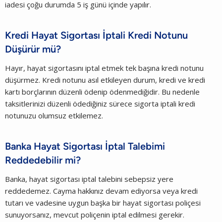
iadesi çoğu durumda 5 iş günü içinde yapılır.
Kredi Hayat Sigortası İptali Kredi Notunu
Düşürür mü?
Hayır, hayat sigortasını iptal etmek tek başına kredi notunu
düşürmez. Kredi notunu asıl etkileyen durum, kredi ve kredi
kartı borçlarının düzenli ödenip ödenmediğidir. Bu nedenle
taksitlerinizi düzenli ödediğiniz sürece sigorta iptali kredi
notunuzu olumsuz etkilemez.
Banka Hayat Sigortası İptal Talebimi
Reddedebilir mi?
Banka, hayat sigortası iptal talebini sebepsiz yere
reddedemez. Cayma hakkınız devam ediyorsa veya kredi
tutarı ve vadesine uygun başka bir hayat sigortası poliçesi
sunuyorsanız, mevcut poliçenin iptal edilmesi gerekir.