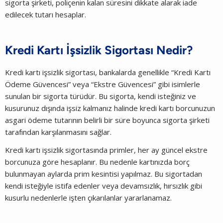
sigorta şirketi, poliçenin kalan süresini dikkate alarak iade
edilecek tutarı hesaplar.
Kredi Kartı İşsizlik Sigortası Nedir?
Kredi kartı işsizlik sigortası, bankalarda genellikle “Kredi Kartı
Ödeme Güvencesi” veya “Ekstre Güvencesi” gibi isimlerle
sunulan bir sigorta türüdür. Bu sigorta, kendi isteğiniz ve
kusurunuz dışında işsiz kalmanız halinde kredi kartı borcunuzun
asgari ödeme tutarının belirli bir süre boyunca sigorta şirketi
tarafından karşılanmasını sağlar.
Kredi kartı işsizlik sigortasında primler, her ay güncel ekstre
borcunuza göre hesaplanır. Bu nedenle kartınızda borç
bulunmayan aylarda prim kesintisi yapılmaz. Bu sigortadan
kendi isteğiyle istifa edenler veya devamsızlık, hırsızlık gibi
kusurlu nedenlerle işten çıkarılanlar yararlanamaz.