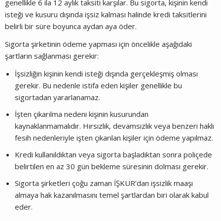
genellikle 6 ila 12 aylık taksiti karşılar. Bu sigorta, kişinin kendi
isteği ve kusuru dışında işsiz kalması halinde kredi taksitlerini
belirli bir süre boyunca aydan aya öder.
Sigorta şirketinin ödeme yapması için öncelikle aşağıdaki
şartların sağlanması gerekir:
İşsizliğin kişinin kendi isteği dışında gerçekleşmiş olması
gerekir. Bu nedenle istifa eden kişiler genellikle bu
sigortadan yararlanamaz.
İşten çıkarılma nedeni kişinin kusurundan
kaynaklanmamalıdır. Hırsızlık, devamsızlık veya benzeri haklı
fesih nedenleriyle işten çıkarılan kişiler için ödeme yapılmaz.
Kredi kullanıldıktan veya sigorta başladıktan sonra poliçede
belirtilen en az 30 gün bekleme süresinin dolması gerekir.
Sigorta şirketleri çoğu zaman İŞKUR’dan işsizlik maaşı
almaya hak kazanılmasını temel şartlardan biri olarak kabul
eder.