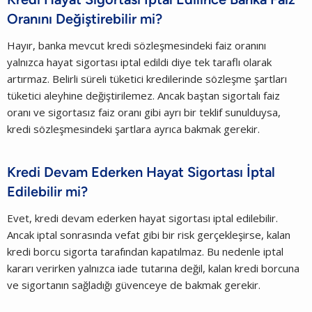
Oranını Değiştirebilir mi?
Hayır, banka mevcut kredi sözleşmesindeki faiz oranını
yalnızca hayat sigortası iptal edildi diye tek taraflı olarak
artırmaz. Belirli süreli tüketici kredilerinde sözleşme şartları
tüketici aleyhine değiştirilemez. Ancak baştan sigortalı faiz
oranı ve sigortasız faiz oranı gibi ayrı bir teklif sunulduysa,
kredi sözleşmesindeki şartlara ayrıca bakmak gerekir.
Kredi Devam Ederken Hayat Sigortası İptal
Edilebilir mi?
Evet, kredi devam ederken hayat sigortası iptal edilebilir.
Ancak iptal sonrasında vefat gibi bir risk gerçekleşirse, kalan
kredi borcu sigorta tarafından kapatılmaz. Bu nedenle iptal
kararı verirken yalnızca iade tutarına değil, kalan kredi borcuna
ve sigortanın sağladığı güvenceye de bakmak gerekir.