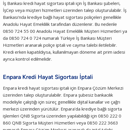
İş Bankası kredi hayat sigortası iptali için İş Bankası şubeleri,
İşCep veya müşteri hizmetleri üzerinden talep oluşturulabilir. İş
Bankası’nda krediye bağlı hayat sigortası poliçeleri genellikle
Anadolu Hayat Emeklilik tarafından düzenlenir. Bu nedenle
0850 724 55 00 Anadolu Hayat Emeklilik Müşteri Hizmetleri ya
da 0850 724 0 724 numaralı Türkiye İş Bankası Müşteri
Hizmetleri aranarak poliçe iptali ve cayma talebi iletilebilir.
Kredi erken kapatıldıysa, kullanılmayan döneme ait prim iadesi
ayrıca kontrol edilmelidir.
Enpara Kredi Hayat Sigortası İptali
Enpara kredi hayat sigortası iptali için Enpara Çözüm Merkezi
üzerinden talep oluşturulabilir. Enpara şubesiz bankacılık
modeliyle çalıştığı için süreç genellikle dijital kanallar ve çağrı
merkezi üzerinden yürütülür. Enpara’da krediye bağlı sigorta
işlemleri QNB Sigorta üzerinden yapılabildiği için 0850 222 0
860 QNB Sigorta Müşteri Hizmetleri veya 0850 222 3663
numaralı Enpara Çözüm Merkezi aranarak da iptal talebi