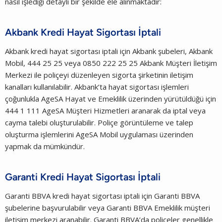
nasıl işlediği detaylı bir şekilde ele alınmaktadır:
Akbank Kredi Hayat Sigortası İptali
Akbank kredi hayat sigortası iptali için Akbank şubeleri, Akbank
Mobil, 444 25 25 veya 0850 222 25 25 Akbank Müşteri İletişim
Merkezi ile poliçeyi düzenleyen sigorta şirketinin iletişim
kanalları kullanılabilir. Akbank’ta hayat sigortası işlemleri
çoğunlukla AgeSA Hayat ve Emeklilik üzerinden yürütüldüğü için
444 1 111 AgeSA Müşteri Hizmetleri aranarak da iptal veya
cayma talebi oluşturulabilir. Poliçe görüntüleme ve talep
oluşturma işlemlerini AgeSA Mobil uygulaması üzerinden
yapmak da mümkündür.
Garanti Kredi Hayat Sigortası İptali
Garanti BBVA kredi hayat sigortası iptali için Garanti BBVA
şubelerine başvurulabilir veya Garanti BBVA Emeklilik müşteri
iletişim merkezi aranabilir. Garanti BBVA’da poliçeler genellikle