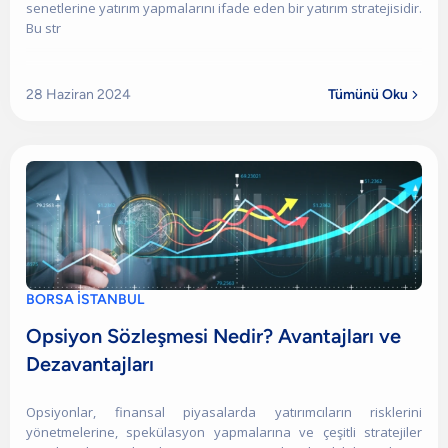
senetlerine yatırım yapmalarını ifade eden bir yatırım stratejisidir.
Bu str
28 Haziran 2024
Tümünü Oku

BORSA İSTANBUL
Opsiyon Sözleşmesi Nedir? Avantajları ve
Dezavantajları
Opsiyonlar, finansal piyasalarda yatırımcıların risklerini
yönetmelerine, spekülasyon yapmalarına ve çeşitli stratejiler