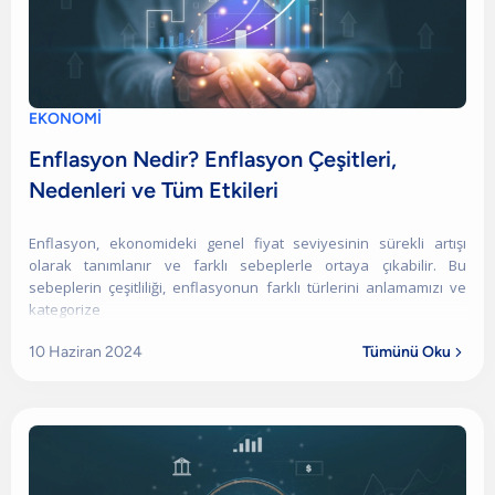
EKONOMİ
Enflasyon Nedir? Enflasyon Çeşitleri,
Nedenleri ve Tüm Etkileri
Enflasyon, ekonomideki genel fiyat seviyesinin sürekli artışı
olarak tanımlanır ve farklı sebeplerle ortaya çıkabilir. Bu
sebeplerin çeşitliliği, enflasyonun farklı türlerini anlamamızı ve
kategorize
10 Haziran 2024
Tümünü Oku
