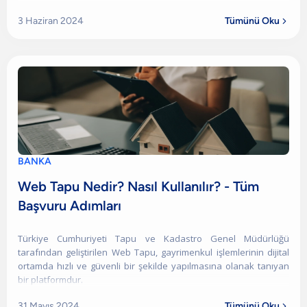
3 Haziran 2024
Tümünü Oku

BANKA
Web Tapu Nedir? Nasıl Kullanılır? - Tüm
Başvuru Adımları
Türkiye Cumhuriyeti Tapu ve Kadastro Genel Müdürlüğü
tarafından geliştirilen Web Tapu, gayrimenkul işlemlerinin dijital
ortamda hızlı ve güvenli bir şekilde yapılmasına olanak tanıyan
bir platformdur.
31 Mayıs 2024
Tümünü Oku
