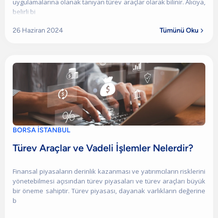
uygulamalarına olanak tanıyan türev araçlar olarak bilinir. Alıcıya,
belirli bi
26 Haziran 2024
Tümünü Oku

BORSA İSTANBUL
Türev Araçlar ve Vadeli İşlemler Nelerdir?
Finansal piyasaların derinlik kazanması ve yatırımcıların risklerini
yönetebilmesi açısından türev piyasaları ve türev araçları büyük
bir öneme sahiptir. Türev piyasası, dayanak varlıkların değerine
b