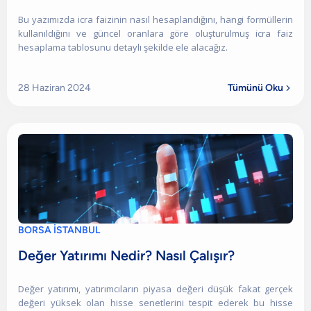
Bu yazımızda icra faizinin nasıl hesaplandığını, hangi formüllerin
kullanıldığını ve güncel oranlara göre oluşturulmuş icra faiz
hesaplama tablosunu detaylı şekilde ele alacağız.
28 Haziran 2024
Tümünü Oku

BORSA İSTANBUL
Değer Yatırımı Nedir? Nasıl Çalışır?
Değer yatırımı, yatırımcıların piyasa değeri düşük fakat gerçek
değeri yüksek olan hisse senetlerini tespit ederek bu hisse