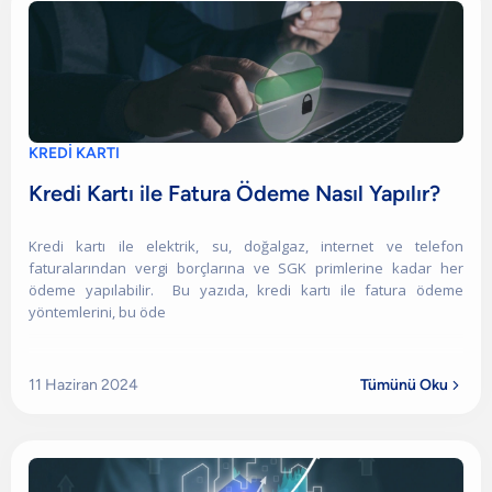
KREDİ KARTI
Kredi Kartı ile Fatura Ödeme Nasıl Yapılır?
Kredi kartı ile elektrik, su, doğalgaz, internet ve telefon
faturalarından vergi borçlarına ve SGK primlerine kadar her
ödeme yapılabilir. Bu yazıda, kredi kartı ile fatura ödeme
yöntemlerini, bu öde
11 Haziran 2024
Tümünü Oku
