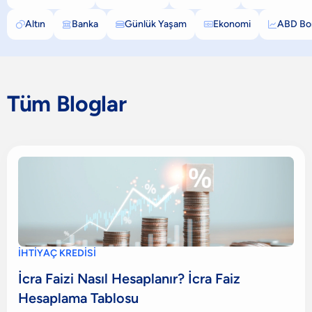
Altın
Banka
Günlük Yaşam
Ekonomi
ABD Bor





Tüm Bloglar
İHTİYAÇ KREDİSİ
İcra Faizi Nasıl Hesaplanır? İcra Faiz
Hesaplama Tablosu