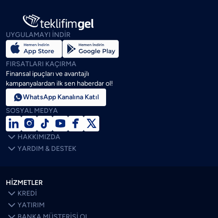
UYGULAMAYI İNDİR
FIRSATLARI KAÇIRMA
Finansal ipuçları ve avantajlı
kampanyalardan ilk sen haberdar ol!

WhatsApp Kanalına Katıl
SOSYAL MEDYA







HAKKIMIZDA

YARDIM & DESTEK
HİZMETLER

KREDİ

YATIRIM

BANKA MÜŞTERİSİ OL