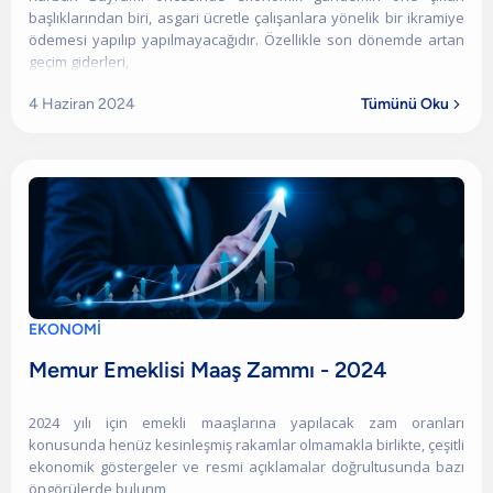
başlıklarından biri, asgari ücretle çalışanlara yönelik bir ikramiye
ödemesi yapılıp yapılmayacağıdır. Özellikle son dönemde artan
geçim giderleri,
4 Haziran 2024
Tümünü Oku

EKONOMİ
Memur Emeklisi Maaş Zammı - 2024
2024 yılı için emekli maaşlarına yapılacak zam oranları
konusunda henüz kesinleşmiş rakamlar olmamakla birlikte, çeşitli
ekonomik göstergeler ve resmi açıklamalar doğrultusunda bazı
öngörülerde bulunm