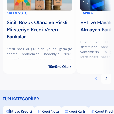
KREDİ NOTU
BANKA
Sicili Bozuk Olana ve Riskli
EFT ve Havale
Müşteriye Kredi Veren
Almayan Banka
Bankalar
Havale ve EFT işl
sisteminde para tr
Kredi notu düşük olan ya da geçmişte
yöntemlerini oluş
ödeme problemleri nedeniyle “riskli
içerisindeki hesapl
müşteri” olarak değerlendirilen bireyler,
işlemler “havale”, far
bankacılık sisteminde doğrudan krediye
Tümünü Oku
gerçekle

erişimde zorlanabilmektedir. Ancak her
bankanı


TÜM KATEGORİLER
İhtiyaç Kredisi
Kredi Notu
Kredi Kartı
Konut Kredi



