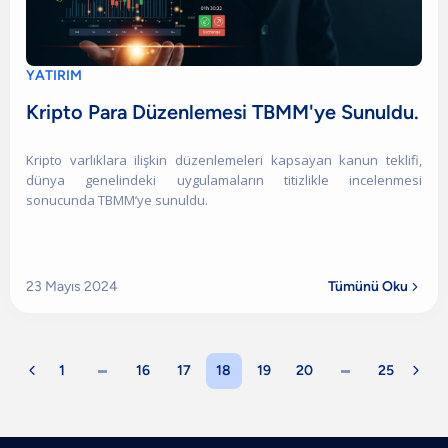
YATIRIM
Kripto Para Düzenlemesi TBMM'ye Sunuldu.
Kripto varlıklara ilişkin düzenlemeleri kapsayan kanun teklifi,
dünya genelindeki uygulamaların titizlikle incelenmesi
sonucunda TBMM’ye sunuldu.
23 Mayıs 2024
Tümünü Oku


1
16
17
18
19
20
25
