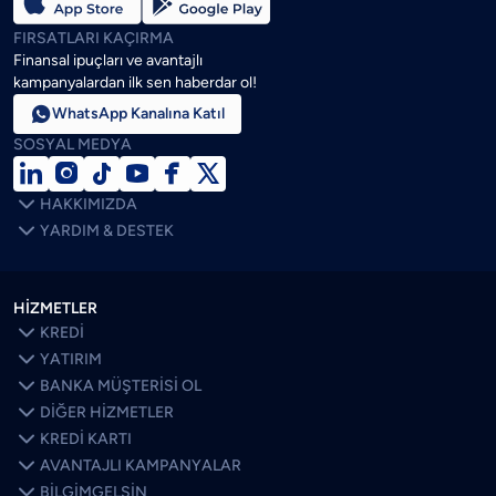
FIRSATLARI KAÇIRMA
Finansal ipuçları ve avantajlı
kampanyalardan ilk sen haberdar ol!

WhatsApp Kanalına Katıl
SOSYAL MEDYA







HAKKIMIZDA

YARDIM & DESTEK
HİZMETLER

KREDİ

YATIRIM

BANKA MÜŞTERİSİ OL

DİĞER HİZMETLER

KREDİ KARTI

AVANTAJLI KAMPANYALAR

BİLGİMGELSİN