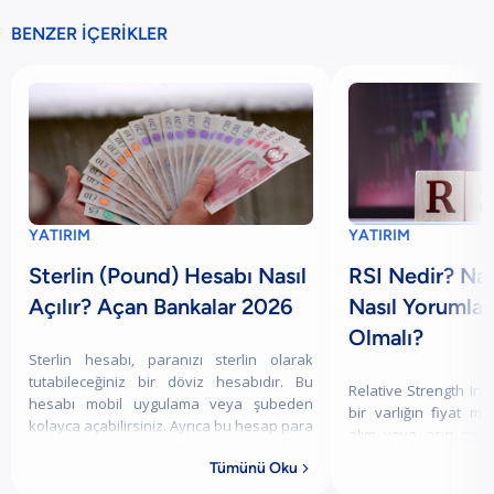
BENZER İÇERİKLER
YATIRIM
YATIRIM
Sterlin (Pound) Hesabı Nasıl
RSI Nedir? Nas
Açılır? Açan Bankalar 2026
Nasıl Yorumlan
Olmalı?
Sterlin hesabı, paranızı sterlin olarak
tutabileceğiniz bir döviz hesabıdır. Bu
Relative Strength Index
hesabı mobil uygulama veya şubeden
bir varlığın fiyat 
kolayca açabilirsiniz. Ayrıca bu hesap para
alım veya aşırı satı
gönderme-alma ve yurt dışı harcamaları iç
görebilmeleri için gel
Tümünü Oku

teknik gösterge türüd