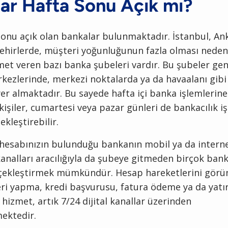
ar Hafta Sonu Açık mı?
sonu açık olan bankalar bulunmaktadır. İstanbul, An
ehirlerde, müşteri yoğunluğunun fazla olması neden
et veren bazı banka şubeleri vardır. Bu şubeler gen
rkezlerinde, merkezi noktalarda ya da havaalanı gib
er almaktadır. Bu sayede hafta içi banka işlemlerin
işiler, cumartesi veya pazar günleri de bankacılık iş
ekleştirebilir.
hesabınızın bulunduğu bankanın mobil ya da intern
kanalları aracılığıyla da şubeye gitmeden birçok bank
rçekleştirmek mümkündür. Hesap hareketlerini görü
ri yapma, kredi başvurusu, fatura ödeme ya da yatır
 hizmet, artık 7/24 dijital kanallar üzerinden
mektedir.