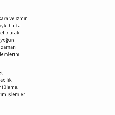
kara ve İzmir
iyle hafta
el olarak
i yoğun
e zaman
lemlerini
et
acılık
ntüleme,
ım işlemleri