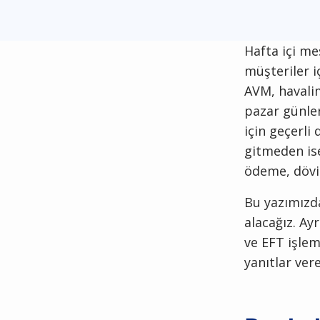
Hafta içi me
müşteriler i
AVM, havali
pazar günle
için geçerli
gitmeden ise
ödeme, döviz
Bu yazımızda
alacağız. Ay
ve EFT işlem
yanıtlar ver