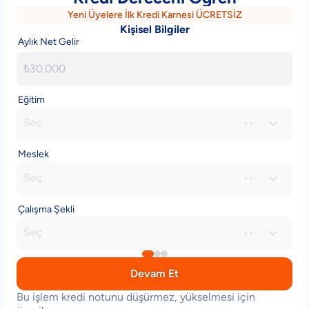
Yeni Üyelere İlk Kredi Karnesi ÜCRETSİZ
Kişisel Bilgiler
Aylık Net Gelir
Eğitim
Seç

Meslek
Seç

Çalışma Şekli
Seç

Devam Et
Bu işlem kredi notunu düşürmez, yükselmesi için