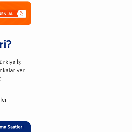
ri?
ürkiye İş
nkalar yer
t
leri
ma Saatleri