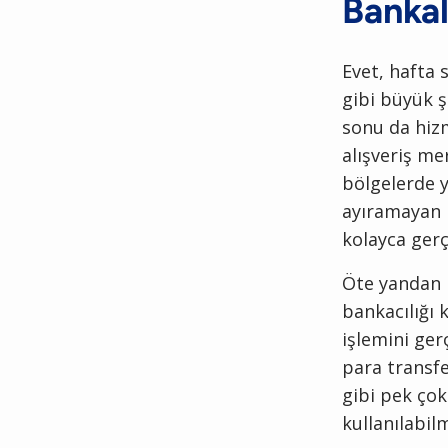
Bankal
Evet, hafta 
gibi büyük ş
sonu da hizm
alışveriş me
bölgelerde y
ayıramayan k
kolayca gerç
Öte yandan 
bankacılığı 
işlemini ge
para transfe
gibi pek çok
kullanılabil