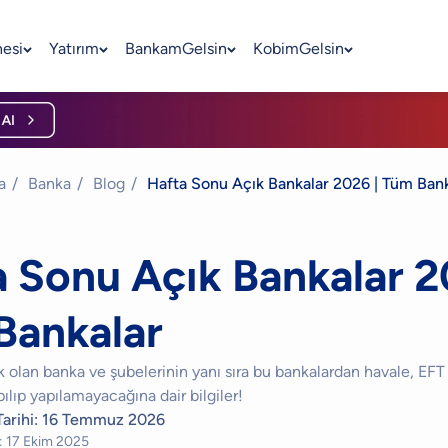
nesi
Yatırım
BankamGelsin
KobimGelsin
a
/
Banka
/
Blog
/
Hafta Sonu Açık Bankalar 2026 | Tüm Bank
 Sonu Açık Bankalar 2
Bankalar
 olan banka ve şubelerinin yanı sıra bu bankalardan havale, EFT
pılıp yapılamayacağına dair bilgiler!
arihi:
16 Temmuz 2026
:
17 Ekim 2025