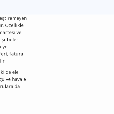
kleştiremeyen
. Özellikle
martesi ve
 şubeler
beye
eri, fatura
ir.
kilde ele
ğu ve havale
orulara da