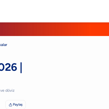
alar
026 |
 ve döviz
Paylaş
