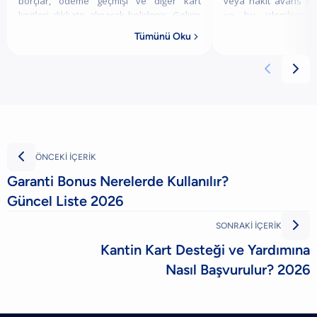
borçlar, ödeme geçmişi ve diğer kart
veya nakit avans ka
limitleri dikkate alınarak belirlenir. Gelirin
ve bu işlemlere b
azalması, borçların artması veya
Borçlandırıcı
Tümünü Oku

ödemelerin gecikmesi limitin düşmesin
gerçekleştirilmediği
ücreti de ta



ÖNCEKİ İÇERİK
Garanti Bonus Nerelerde Kullanılır?
Güncel Liste 2026

SONRAKİ İÇERİK
Kantin Kart Desteği ve Yardımına
Nasıl Başvurulur? 2026