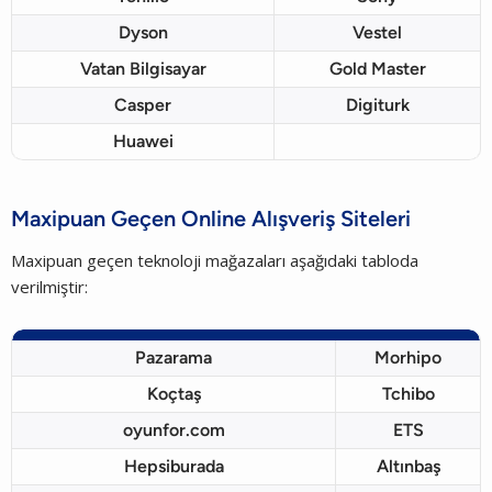
Dyson
Vestel
Vatan Bilgisayar
Gold Master
Casper
Digiturk
Huawei
Maxipuan Geçen Online Alışveriş Siteleri
Maxipuan geçen teknoloji mağazaları aşağıdaki tabloda
verilmiştir:
Pazarama
Morhipo
Koçtaş
Tchibo
oyunfor.com
ETS
Hepsiburada
Altınbaş