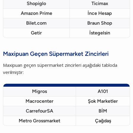
Shopiglo
Ticimax
Amazon Prime
İnce Hesap
Bilet.com
Braun Shop
Getir
İstegelsin
Maxipuan Geçen Süpermarket Zincirleri
Maxipuan geçen süpermarket zincirleri aşağıdaki tabloda
verilmiştir:
Migros
A101
Macrocenter
Şok Marketler
CarrefourSA
BİM
Metro Grossmarket
Çağdaş