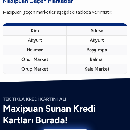
Maxipuan Geçen Marketler
Maxipuan geçen marketler aşağıdaki tabloda verilmiştir:
Kim
Adese
Akyurt
Akyurt
Hakmar
Başgimpa
Onur Market
Balmar
Oruç Market
Kale Market
TEK TIKLA KREDİ KARTINI AL!
Maxipuan Sunan Kredi
Kartları Burada!