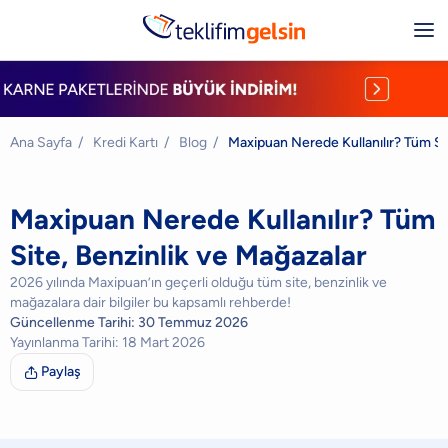
Ana Sayfa
/
Kredi Kartı
/
Blog
/
Maxipuan Nerede Kullanılır? Tüm Sit
Maxipuan Nerede Kullanılır? Tüm
Site, Benzinlik ve Mağazalar
2026 yılında Maxipuan’ın geçerli olduğu tüm site, benzinlik ve
mağazalara dair bilgiler bu kapsamlı rehberde!
Güncellenme Tarihi:
30 Temmuz 2026
Yayınlanma Tarihi:
18 Mart 2026
Paylaş
