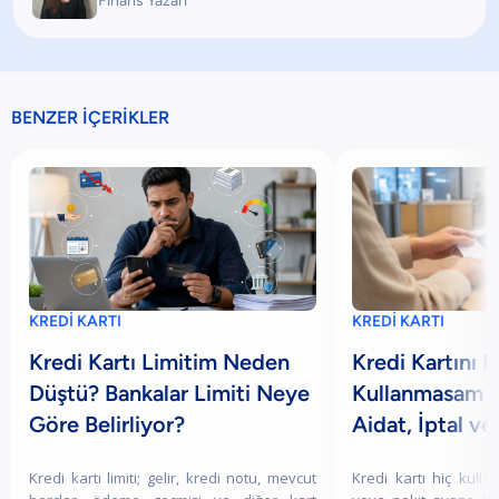
Finans Yazarı
BENZER İÇERİKLER
KREDİ KARTI
KREDİ KARTI
Kredi Kartı Limitim Neden
Kredi Kartını H
Düştü? Bankalar Limiti Neye
Kullanmasam N
Göre Belirliyor?
Aidat, İptal ve
Kredi kartı limiti; gelir, kredi notu, mevcut
Kredi kartı hiç kullan