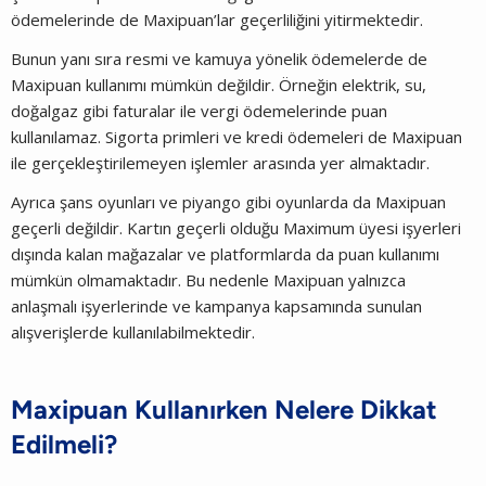
ödemelerinde de Maxipuan’lar geçerliliğini yitirmektedir.
Bunun yanı sıra resmi ve kamuya yönelik ödemelerde de
Maxipuan kullanımı mümkün değildir. Örneğin elektrik, su,
doğalgaz gibi faturalar ile vergi ödemelerinde puan
kullanılamaz. Sigorta primleri ve kredi ödemeleri de Maxipuan
ile gerçekleştirilemeyen işlemler arasında yer almaktadır.
Ayrıca şans oyunları ve piyango gibi oyunlarda da Maxipuan
geçerli değildir. Kartın geçerli olduğu Maximum üyesi işyerleri
dışında kalan mağazalar ve platformlarda da puan kullanımı
mümkün olmamaktadır. Bu nedenle Maxipuan yalnızca
anlaşmalı işyerlerinde ve kampanya kapsamında sunulan
alışverişlerde kullanılabilmektedir.
Maxipuan Kullanırken Nelere Dikkat
Edilmeli?