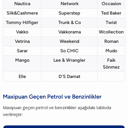
Nautica
Network
Occasion
Silk&Cashmere
Superstep
Ted Baker
Tommy Hilfiger
Trunk & Co
Twist
Vakko
Vakkorama
Wcollection
Vetrina
Weekend
Roman
Sarar
So CHIC
Mudo
Mango
Lee & Wrangler
Faik
Sönmez
Elle
D'S Damat
Maxipuan Geçen Petrol ve Benzinlikler
Maxipuan geçen petrol ve benzinlikler aşağıdaki tabloda
verilmiştir: