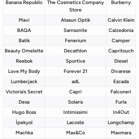
Banana Republic
The Cosmetics Company
Burberry
Store
Mavi
Atasun Optik
Calvin Klein
BAQA
Samsonite
Calzedonia
Batik
Fenerium
Camper
Beauty Omelette
Decathlon
Capritouch
Reebok
Sportive
Diesel
Love My Body
Forever 21
Divarese
Lumberjack
adL
Escada
Victoria’s Secret
Capri
Falconeri
Desa
Solaris
Furla
Hugo Boss
Intimissimi
In4Out
İpekyol
Lacoste
Longchamp
Machka
Max&Co
Maxmara