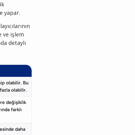
ik
me yapar.
ayıcılarının
e ve işlem
oda detaylı
ip olabilir. Bu
azla olabilir.
re değişiklik
ında farklı
yesinde daha