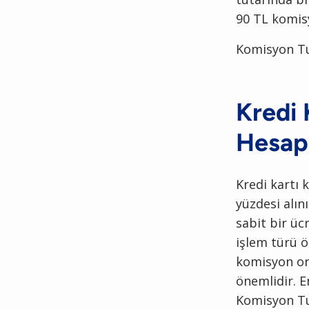
90 TL komis
Komisyon Tut
Kredi 
Hesapl
Kredi kartı 
yüzdesi alın
sabit bir ü
işlem türü ö
komisyon ora
önemlidir. E
Komisyon Tu