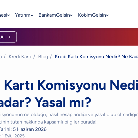
nesi
Yatırım
BankamGelsin
KobimGelsin
a
/
Kredi Kartı
/
Blog
/
Kredi Kartı Komisyonu Nedir? Ne Kada
i Kartı Komisyonu Ned
adar? Yasal mı?
isyonunun ne olduğu, nasıl hesaplandığı ve yasal olup olmadığın
nin tutarı hakkında kapsamlı bilgiler burada!
arihi:
5 Haziran 2026
:
1 Eylül 2025