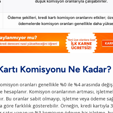
a
düşük komisyon oranlarıyla çalışabilirler.
Ödeme şekilleri, kredi kartı komisyon oranlarını etkiler; özel
ödemelerde komisyon oranları genellikle daha yükse
Kartı Komisyonu Ne Kadar?
komisyon oranları genellikle %0 ile %4 arasında değiş
e hesaplanır. Komisyon oranlarının artması, işletme
ltır. Bu oranlar sabit olmayıp, işletme veya ödeme sağ
a göre farklılık gösterebilir. Örneğin, kredi kartıyla 
r satış yapan ve %3 komisyon ödeyen bir işletme, bu