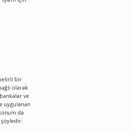
lirli bir
bağlı olarak
bankalar ve
rde uygulanan
ı konum da
şöyledir: