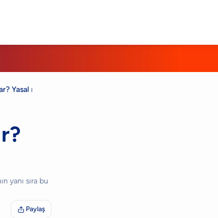
r? Yasal mı?
ir?
ın yanı sıra bu
Paylaş
