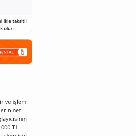
likle taksitli
k olur.
ir ve işlem
lerin net
layıcısının
3.000 TL
 işlem için