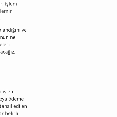
r, işlem
şlemin
.
landığını ve
unun ne
eleri
nacağız.
n işlem
 veya ödeme
tahsil edilen
r belirli