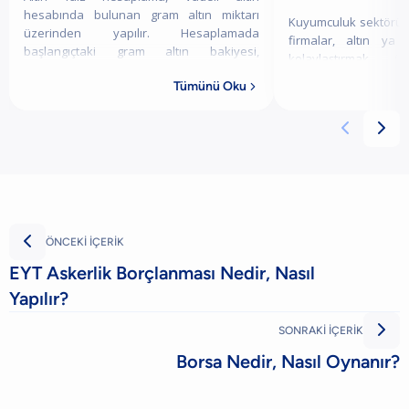
hesabında bulunan gram altın miktarı
Kuyumculuk sektörün
üzerinden yapılır. Hesaplamada
firmalar, altın ya
başlangıçtaki gram altın bakiyesi,
kolaylaştırmak, 
bankanın sunduğu yıllık brüt faiz oranı,
süreçlerini sürdür
Tümünü Oku
seçilen vade süresi v

desteğine ihtiyaç du
bu noktada



ÖNCEKİ İÇERİK
EYT Askerlik Borçlanması Nedir, Nasıl
Yapılır?

SONRAKİ İÇERİK
Borsa Nedir, Nasıl Oynanır?