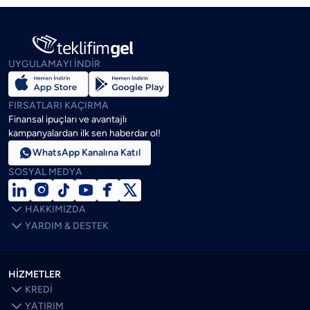
UYGULAMAYI İNDİR
FIRSATLARI KAÇIRMA
Finansal ipuçları ve avantajlı
kampanyalardan ilk sen haberdar ol!

WhatsApp Kanalına Katıl
SOSYAL MEDYA







HAKKIMIZDA

YARDIM & DESTEK
HİZMETLER

KREDİ

YATIRIM