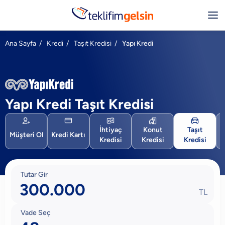
Ana Sayfa
/
Kredi
/
Taşıt Kredisi
/
Yapı Kredi
Yapı Kredi Taşıt Kredisi





İhtiyaç
Konut
Taşıt
Müşteri Ol
Kredi Kartı
Kredisi
Kredisi
Kredisi
Tutar Gir
TL
Vade Seç