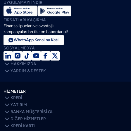
UYGULAMAYI İNDİR
FIRSATLARI KAÇIRMA
Finansal ipuçları ve avantajlı
kampanyalardan ilk sen haberdar ol!

WhatsApp Kanalına Katıl
SOSYAL MEDYA







HAKKIMIZDA

YARDIM & DESTEK
HİZMETLER

KREDİ

YATIRIM

BANKA MÜŞTERİSİ OL

DİĞER HİZMETLER

KREDİ KARTI