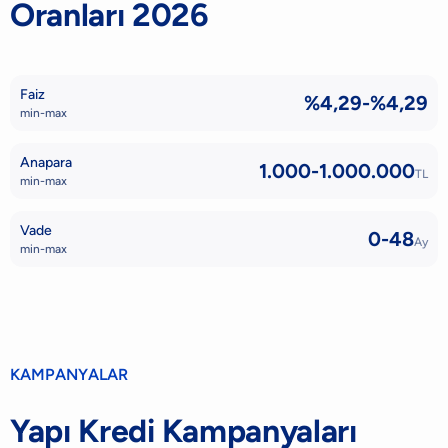
Oranları 2026
Faiz
%4,29-%4,29
min-max
Anapara
1.000-1.000.000
TL
min-max
Vade
0-48
Ay
min-max
KAMPANYALAR
Yapı Kredi Kampanyaları