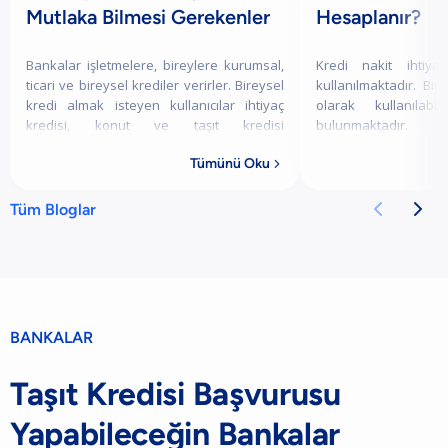
Mutlaka Bilmesi Gerekenler
Hesaplanır?
Bankalar işletmelere, bireylere kurumsal,
Kredi nakit ihtiyac
ticari ve bireysel krediler verirler. Bireysel
kullanılmaktadır. Bi
kredi almak isteyen kullanıcılar ihtiyaç
olarak kullanılabi
kredisi, konut ve taşıt kredisi
bulunmaktadır.
seçeneklerine başvuru yapabilirler. İh
Tümünü Oku



Tüm Bloglar
BANKALAR
Taşıt Kredisi Başvurusu
Yapabileceğin Bankalar