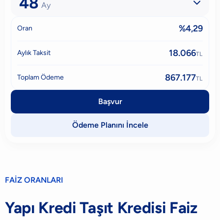
48

Ay
%4,29
Oran
18.066
Aylık Taksit
TL
867.177
Toplam Ödeme
TL
Başvur
Ödeme Planını İncele
FAİZ ORANLARI
Yapı Kredi Taşıt Kredisi Faiz