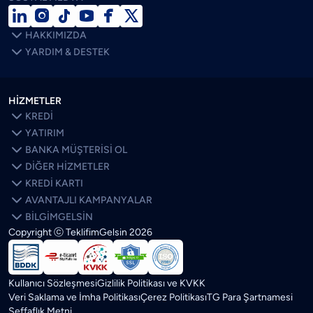







HAKKIMIZDA

YARDIM & DESTEK
HİZMETLER

KREDİ

YATIRIM

BANKA MÜŞTERİSİ OL

DİĞER HİZMETLER

KREDİ KARTI

AVANTAJLI KAMPANYALAR

BİLGİMGELSİN
Copyright ⓒ TeklifimGelsin
2026
SON BLOGLAR
ÖNE ÇIKANLAR
Kredi Kartı Limitim Neden Düştü? Bankalar Limiti Neye Göre
Belirliyor?
Kullanıcı Sözleşmesi
Gizlilik Politikası ve KVKK
Veri Saklama ve İmha Politikası
Çerez Politikası
TG Para Şartnamesi
Kredi Faizleri Düşerse Ev Fiyatları Ne Olur? Artar mı?
Şeffaflık Metni