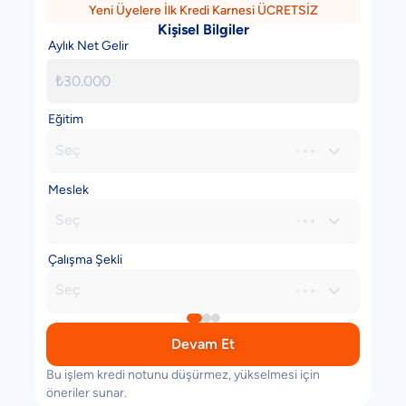
Yeni Üyelere İlk Kredi Karnesi ÜCRETSİZ
Kişisel Bilgiler
Aylık Net Gelir
Eğitim
Seç

Meslek
Seç

Çalışma Şekli
Seç

Devam Et
Bu işlem kredi notunu düşürmez, yükselmesi için
öneriler sunar.