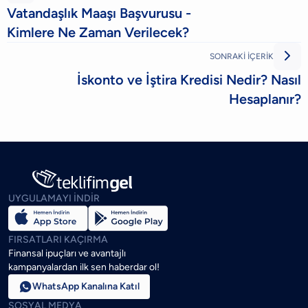
Vatandaşlık Maaşı Başvurusu -
Kimlere Ne Zaman Verilecek?

SONRAKİ İÇERİK
İskonto ve İştira Kredisi Nedir? Nasıl
Hesaplanır?
UYGULAMAYI İNDİR
FIRSATLARI KAÇIRMA
Finansal ipuçları ve avantajlı
kampanyalardan ilk sen haberdar ol!

WhatsApp Kanalına Katıl
SOSYAL MEDYA