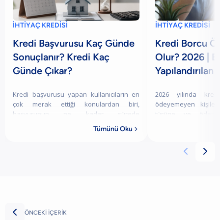
İHTİYAÇ KREDİSİ
İHTİYAÇ KREDİSİ
Kredi Başvurusu Kaç Günde
Kredi Borcu 
Sonuçlanır? Kredi Kaç
Olur? 2026 | Bi
Günde Çıkar?
Yapılandırılan 
Kredi başvurusu yapan kullanıcıların en
2026 yılında kred
çok merak ettiği konulardan biri,
ödeyemeyen kişiler
başvurunun ne kadar sürede
türüne ve ödem
sonuçlanacağı ve onaylanan kredinin ne
değişiklik göstermek
Tümünü Oku

zaman kullanılabilir hale geleceğidir. Bu
yapılandırılmış kred
süre her başvuruda
banka, gecikme



ÖNCEKİ İÇERİK