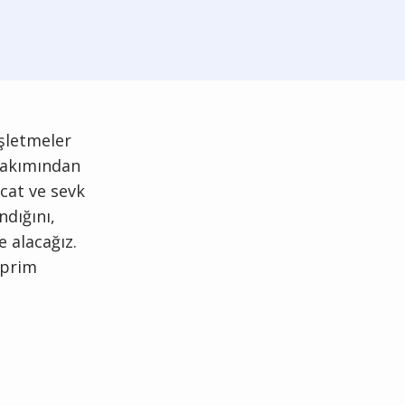
işletmeler
 bakımından
cat ve sevk
ndığını,
e alacağız.
 prim