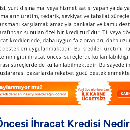
isi, yurt dışına mal veya hizmet satışı yapan ya da 
rmaların üretim, tedarik, sevkiyat ve tahsilat süreçle
ansmanı karşılamak amacıyla bankalar ve kamu dest
arafından sunulan özel bir kredi türüdür. TL veya dö
cat kredilerinde, daha uygun faiz oranları, daha uzu
et destekleri uygulanmaktadır. Bu krediler; üretim, haz
ini gibi ihracat öncesi süreçlerde kullanılabildiği 
rası süreçlerde de kullanılabilmektedir. Bu sayede i
luslararası pazarlarda rekabet gücü desteklenmekte
ncesi İhracat Kredisi Nedi