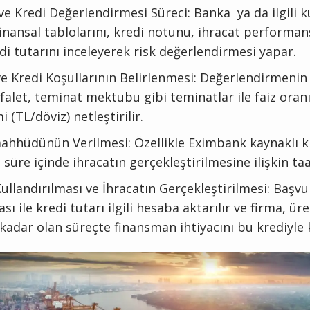
ve Kredi Değerlendirmesi Süreci: Banka ya da ilgili k
inansal tablolarını, kredi notunu, ihracat performan
di tutarını inceleyerek risk değerlendirmesi yapar.
e Kredi Koşullarının Belirlenmesi: Değerlendirmenin
falet, teminat mektubu gibi teminatlar ile faiz oranı
i (TL/döviz) netleştirilir.
aahhüdünün Verilmesi: Özellikle Eximbank kaynaklı k
 süre içinde ihracatın gerçekleştirilmesine ilişkin taa
ullandırılması ve İhracatın Gerçekleştirilmesi: Başv
ı ile kredi tutarı ilgili hesaba aktarılır ve firma, ü
kadar olan süreçte finansman ihtiyacını bu krediyle k