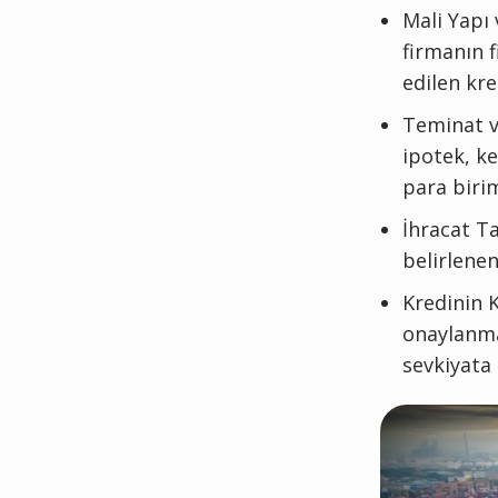
Mali Yapı 
firmanın f
edilen kre
Teminat v
ipotek, ke
para birim
İhracat T
belirlenen
Kredinin K
onaylanmas
sevkiyata 