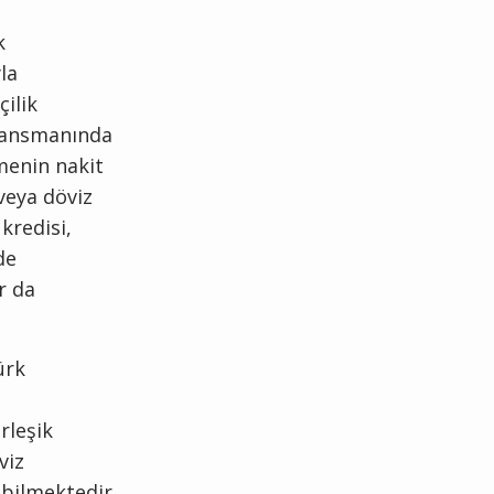
k
la
çilik
inansmanında
tmenin nakit
veya döviz
kredisi,
de
r da
ürk
n
rleşik
viz
abilmektedir.