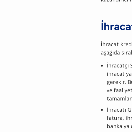
İhraca
İhracat kred
aşağıda sıra
İhracatçı 
ihracat y
gerekir. B
ve faaliye
tamamlan
İhracatı 
fatura, ih
banka ya d