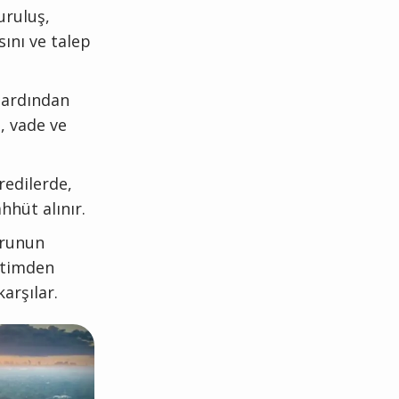
uruluş,
sını ve talep
 ardından
, vade ve
redilerde,
hhüt alınır.
urunun
retimden
arşılar.