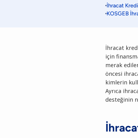
İhracat Kred
KOSGEB İhrac
İhracat kred
için finansm
merak edilen
öncesi ihrac
kimlerin kull
Ayrıca ihrac
desteğinin 
İhraca