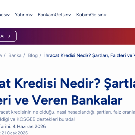
nesi
Yatırım
BankamGelsin
KobimGelsin
a
/
Banka
/
Blog
/
İhracat Kredisi Nedir? Şartları, Faizleri v
at Kredisi Nedir? Şartla
eri ve Veren Bankalar
acat kredisinin ne olduğu, nasıl hesaplandığı, şartları, faiz oranla
ildiği ve KOSGEB destekleri burada!
arihi:
4 Haziran 2026
:
21 Ocak 2026