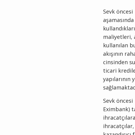
Sevk öncesi 
aşamasında 
kullandıklar
maliyetleri,
kullanılan b
akışının rah
cinsinden su
ticari kredi
yapılarının y
sağlamaktad
Sevk öncesi 
Eximbank) ta
ihracatçılar
ihracatçılar,
kazandırıcı 