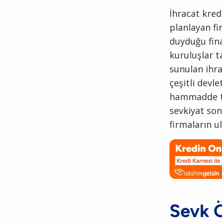
İhracat kred
planlayan fi
duyduğu fin
kuruluşlar t
sunulan ihra
çeşitli devl
hammadde tem
sevkiyat son
firmaların u
Sevk Ö