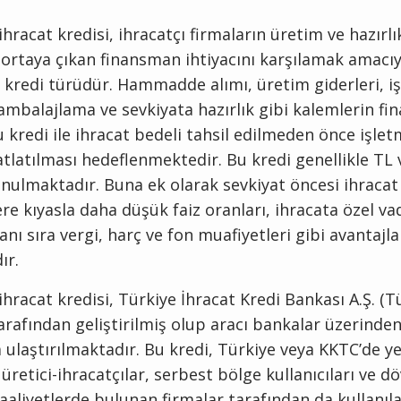
ihracat kredisi, ihracatçı firmaların üretim ve hazırlı
ortaya çıkan finansman ihtiyacını karşılamak amacıy
ı kredi türüdür. Hammadde alımı, üretim giderleri, iş
 ambalajlama ve sevkiyata hazırlık gibi kalemlerin f
u kredi ile ihracat bedeli tahsil edilmeden önce işle
atlatılması hedeflenmektedir. Bu kredi genellikle TL 
nulmaktadır. Buna ek olarak sevkiyat öncesi ihracat 
lere kıyasla daha düşük faiz oranları, ihracata özel va
anı sıra vergi, harç ve fon muafiyetleri gibi avantajla
ır.
ihracat kredisi, Türkiye İhracat Kredi Bankası A.Ş. (T
rafından geliştirilmiş olup aracı bankalar üzerinde
a ulaştırılmaktadır. Bu kredi, Türkiye veya KKTC’de ye
 üretici-ihracatçılar, serbest bölge kullanıcıları ve dö
faaliyetlerde bulunan firmalar tarafından da kullanıl