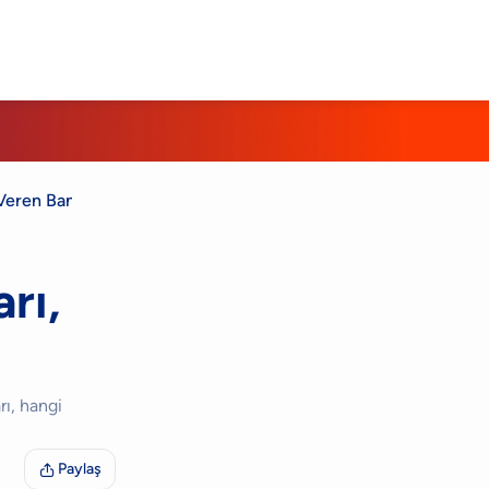
e Veren Bankalar
rı,
rı, hangi
Paylaş
