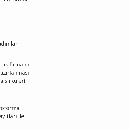
adımlar
arak firmanın
hazırlanması
a sirküleri
proforma
yıtları ile