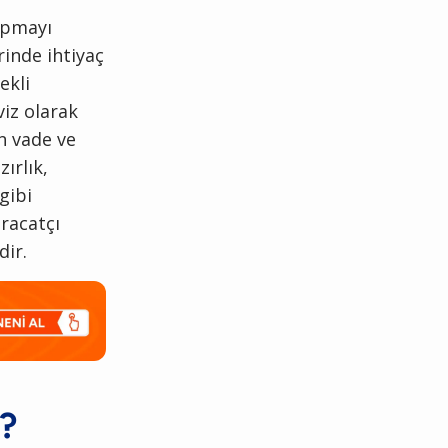
yapmayı
rinde ihtiyaç
ekli
viz olarak
n vade ve
ırlık,
gibi
hracatçı
dir.
r?