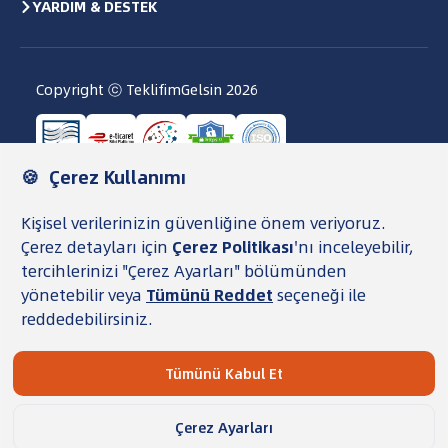
YARDIM & DESTEK
Copyright ⓒ TeklifimGelsin
2026
Kullanıcı Sözleşmesi
Gizlilik Politikası ve KVKK
Veri Saklama ve İmha Politikası
Çerez Politikası
TG Para Şartnamesi
Şeffaflık Metni
TeklifimGelsin, finansal ürünleri karşılaştırıp
başvurunuzu bankaya iletmenize yardımcı olan bir
aracı platformdur. Faiz oranları, yıllık aidatlar ve onay
koşulları tamamen bankalara bağlı olarak değişiklik
gösterebilir. Süreçteki nihai onay, sözleşme adımları ve
veri güncellemelerinde TeklifimGelsin'in hukuki
sorumluluğu bulunmaz.