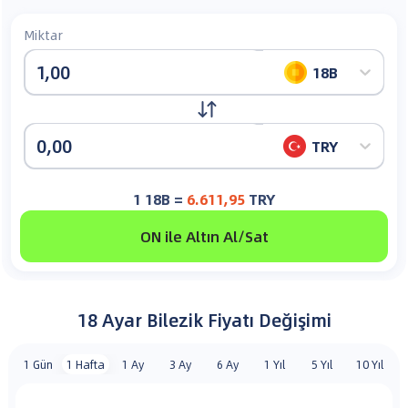
Miktar
18B
TRY
1
18B
=
6.611,95
TRY
ON ile Altın Al/Sat
18 Ayar Bilezik
Fiyatı
Değişimi
1 Gün
1 Hafta
1 Ay
3 Ay
6 Ay
1 Yıl
5 Yıl
10 Yıl