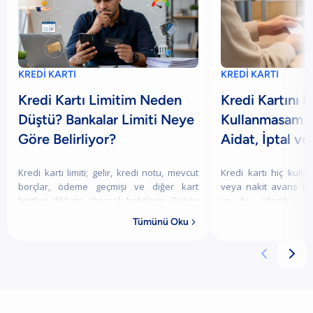
KREDİ KARTI
KREDİ KARTI
Kredi Kartı Limitim Neden
Kredi Kartını H
Düştü? Bankalar Limiti Neye
Kullanmasam N
Göre Belirliyor?
Aidat, İptal ve
Kredi kartı limiti; gelir, kredi notu, mevcut
Kredi kartı hiç kullan
borçlar, ödeme geçmişi ve diğer kart
veya nakit avans ka
limitleri dikkate alınarak belirlenir. Gelirin
ve bu işlemlere b
azalması, borçların artması veya
Borçlandırıcı
Tümünü Oku

ödemelerin gecikmesi limitin düşmesin
gerçekleştirilmediği
ücreti de ta

