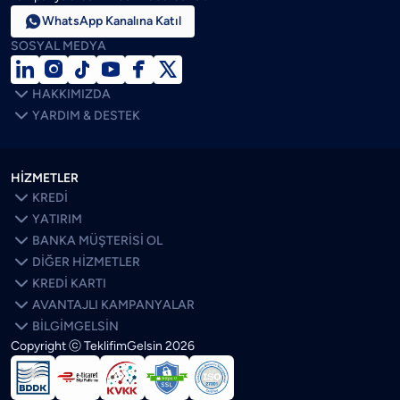

WhatsApp Kanalına Katıl
SOSYAL MEDYA







HAKKIMIZDA

YARDIM & DESTEK
HİZMETLER

KREDİ

YATIRIM

BANKA MÜŞTERİSİ OL

DİĞER HİZMETLER

KREDİ KARTI

AVANTAJLI KAMPANYALAR

BİLGİMGELSİN
Copyright ⓒ TeklifimGelsin
2026
SON BLOGLAR
ÖNE ÇIKANLAR
Kredi Kartı Limitim Neden Düştü? Bankalar Limiti Neye Göre