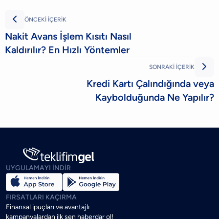

ÖNCEKİ İÇERİK
Nakit Avans İşlem Kısıtı Nasıl
Kaldırılır? En Hızlı Yöntemler

SONRAKİ İÇERİK
Kredi Kartı Çalındığında veya
Kaybolduğunda Ne Yapılır?
UYGULAMAYI İNDİR
FIRSATLARI KAÇIRMA
Finansal ipuçları ve avantajlı
kampanyalardan ilk sen haberdar ol!