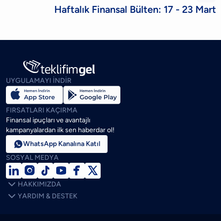
Haftalık Finansal Bülten: 17 - 23 Mart
UYGULAMAYI İNDİR
FIRSATLARI KAÇIRMA
Finansal ipuçları ve avantajlı
kampanyalardan ilk sen haberdar ol!

WhatsApp Kanalına Katıl
SOSYAL MEDYA







HAKKIMIZDA

YARDIM & DESTEK