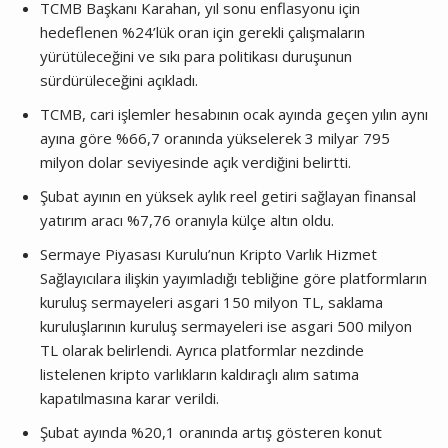
TCMB Başkanı Karahan, yıl sonu enflasyonu için
hedeflenen %24’lük oran için gerekli çalışmaların
yürütüleceğini ve sıkı para politikası duruşunun
sürdürüleceğini açıkladı.
TCMB, cari işlemler hesabının ocak ayında geçen yılın aynı
ayına göre %66,7 oranında yükselerek 3 milyar 795
milyon dolar seviyesinde açık verdiğini belirtti.
Şubat ayının en yüksek aylık reel getiri sağlayan finansal
yatırım aracı %7,76 oranıyla külçe altın oldu.
Sermaye Piyasası Kurulu’nun Kripto Varlık Hizmet
Sağlayıcılara ilişkin yayımladığı tebliğine göre platformların
kuruluş sermayeleri asgari 150 milyon TL, saklama
kuruluşlarının kuruluş sermayeleri ise asgari 500 milyon
TL olarak belirlendi. Ayrıca platformlar nezdinde
listelenen kripto varlıkların kaldıraçlı alım satıma
kapatılmasına karar verildi.
Şubat ayında %20,1 oranında artış gösteren konut