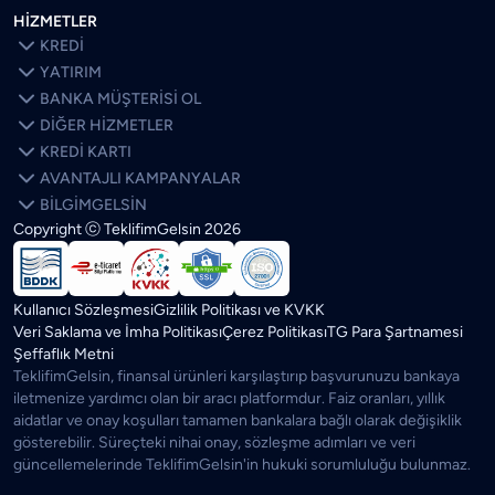
HİZMETLER

KREDİ

YATIRIM

BANKA MÜŞTERİSİ OL

DİĞER HİZMETLER

KREDİ KARTI

AVANTAJLI KAMPANYALAR

BİLGİMGELSİN
Copyright ⓒ TeklifimGelsin
2026
SON BLOGLAR
ÖNE ÇIKANLAR
Kredi Faizleri Düşerse Ev Fiyatları Ne Olur? Artar mı?
Kullanıcı Sözleşmesi
Gizlilik Politikası ve KVKK
Parasal Sıkılaşma Ne Demek? Olursa Ne Olur? Ne Zaman
Veri Saklama ve İmha Politikası
Çerez Politikası
TG Para Şartnamesi
Biter?
Şeffaflık Metni
TeklifimGelsin, finansal ürünleri karşılaştırıp başvurunuzu bankaya
Kredi Notu Ne Zaman Düzelir ve Güncellenir?
iletmenize yardımcı olan bir aracı platformdur. Faiz oranları, yıllık
aidatlar ve onay koşulları tamamen bankalara bağlı olarak değişiklik
Kredi Kartını Hiç Kullanmasam Ne Olur? Aidat, İptal ve İade
gösterebilir. Süreçteki nihai onay, sözleşme adımları ve veri
Süreci
güncellemelerinde TeklifimGelsin'in hukuki sorumluluğu bulunmaz.