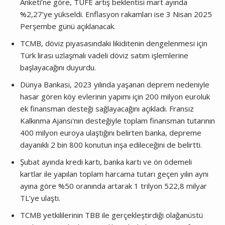
Anketi’ne göre, TÜFE artış beklentisi mart ayında
%2,27’ye yükseldi. Enflasyon rakamları ise 3 Nisan 2025
Perşembe günü açıklanacak.
TCMB, döviz piyasasındaki likiditenin dengelenmesi için
Türk lirası uzlaşmalı vadeli döviz satım işlemlerine
başlayacağını duyurdu.
Dünya Bankası, 2023 yılında yaşanan deprem nedeniyle
hasar gören köy evlerinin yapımı için 200 milyon euroluk
ek finansman desteği sağlayacağını açıkladı. Fransız
Kalkınma Ajansı'nın desteğiyle toplam finansman tutarının
400 milyon euroya ulaştığını belirten banka, depreme
dayanıklı 2 bin 800 konutun inşa edileceğini de belirtti.
Şubat ayında kredi kartı, banka kartı ve ön ödemeli
kartlar ile yapılan toplam harcama tutarı geçen yılın aynı
ayına göre %50 oranında artarak 1 trilyon 522,8 milyar
TL’ye ulaştı.
TCMB yetkililerinin TBB ile gerçekleştirdiği olağanüstü