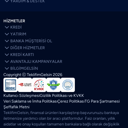

YARDIM & DESTEK
HİZMETLER

KREDİ

YATIRIM

BANKA MÜŞTERİSİ OL

DİĞER HİZMETLER

KREDİ KARTI

AVANTAJLI KAMPANYALAR

BİLGİMGELSİN
Copyright ⓒ TeklifimGelsin
2026
SON BLOGLAR
ÖNE ÇIKANLAR
Kredi Kartı Limitim Neden Düştü? Bankalar Limiti Neye Göre
Belirliyor?
Kullanıcı Sözleşmesi
Gizlilik Politikası ve KVKK
Veri Saklama ve İmha Politikası
Çerez Politikası
TG Para Şartnamesi
Kredi Faizleri Düşerse Ev Fiyatları Ne Olur? Artar mı?
Şeffaflık Metni
TeklifimGelsin, finansal ürünleri karşılaştırıp başvurunuzu bankaya
Parasal Sıkılaşma Ne Demek? Olursa Ne Olur? Ne Zaman
iletmenize yardımcı olan bir aracı platformdur. Faiz oranları, yıllık
Biter?
aidatlar ve onay koşulları tamamen bankalara bağlı olarak değişiklik