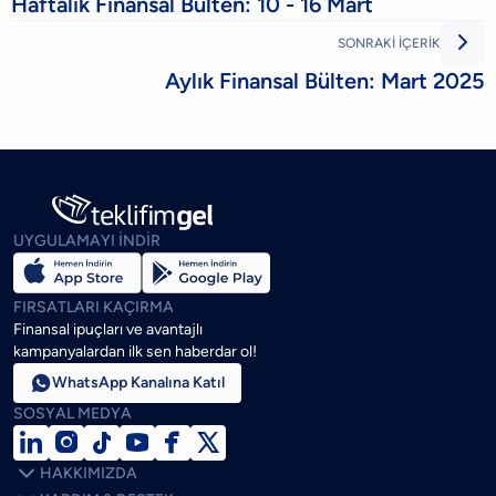
Haftalık Finansal Bülten: 10 - 16 Mart

SONRAKİ İÇERİK
Aylık Finansal Bülten: Mart 2025
UYGULAMAYI İNDİR
FIRSATLARI KAÇIRMA
Finansal ipuçları ve avantajlı
kampanyalardan ilk sen haberdar ol!

WhatsApp Kanalına Katıl
SOSYAL MEDYA







HAKKIMIZDA