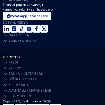
FIRSATLARI KAÇIRMA
Finansal ipuçları ve avantajlı
kampanyalardan ilk sen haberdar ol!

WhatsApp Kanalına Katıl
SOSYAL MEDYA







HAKKIMIZDA

YARDIM & DESTEK
HİZMETLER

KREDİ

YATIRIM

BANKA MÜŞTERİSİ OL

DİĞER HİZMETLER

KREDİ KARTI

AVANTAJLI KAMPANYALAR

BİLGİMGELSİN
Copyright ⓒ TeklifimGelsin
2026
SON BLOGLAR
ÖNE ÇIKANLAR