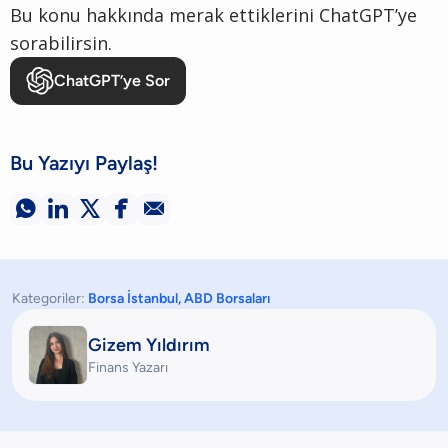
Bu konu hakkında merak ettiklerini ChatGPT’ye
sorabilirsin.
ChatGPT’ye Sor
Bu Yazıyı Paylaş!





Kategoriler:
Borsa İstanbul
,
ABD Borsaları
Gizem Yıldırım
Finans Yazarı