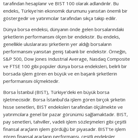
tarafından hesaplanır ve BIST 100 olarak adlandırılır. Bu
endeks, Türkiye'nin ekonomik durumunu yansıtan önemli bir
göstergedir ve yatırımcılar tarafından sıkça takip edilir.
Dünya borsa endeksi, dünyanın önde gelen borsalarındaki
şirketlerin performansını ölçen bir endekstir. Bu endeks,
genellikle uluslararası şirketlerin yer aldığı borsaların
performansını yansıtan geniş tabanlı bir endekstir. Örneğin,
S&P 500, Dow Jones Industrial Average, Nasdaq Composite
ve FTSE 100 gibi popüler dünya borsa endeksleri, belirli bir
borsada işlem gören en büyük ve en başarılı şirketlerin
performansını ölçmektedir.
Borsa İstanbul (BIST), Türkiye'deki en büyük borsa
işletmecisidir. Borsa İstanbul'da işlem gören birçok şirketin
hisse senetleri, BIST endeksleri tarafından ölçülmekte ve
yatırımcılara genel bir pazar görünümü sağlamaktadır. BIST,
pay senetleri, tahviller, vadeli işlem sözleşmeleri gibi çeşitli
finansal araçların işlem gördüğü bir piyasadır. BIST'te işlem
gören finansal araçların performansı, çeşitli endeksler