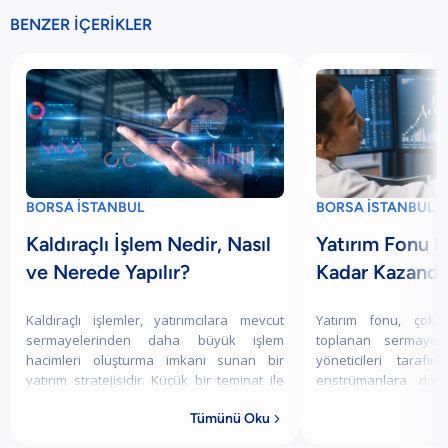
BENZER İÇERİKLER
BORSA İSTANBUL
BORSA İSTANBUL
Kaldıraçlı İşlem Nedir, Nasıl
Yatırım Fonu 
ve Nerede Yapılır?
Kadar Kazandır
Kaldıraçlı işlemler, yatırımcılara mevcut
Yatırım fonu, çok 
sermayelerinden daha büyük işlem
toplanan sermayey
hacimleri oluşturma imkanı sunan bir
yöneticileri tarafın
yatırım stratejisidir. Küçük bir teminat ile
enstrümanlara dağı
daha büyük pozisyonlar açılmasını
yatırım aracıdır.
Tümünü Oku
sağlayan
