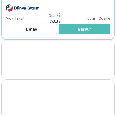
Oran
i
Aylık Taksit
Toplam Ödeme
%3,39
Detay
Başvur