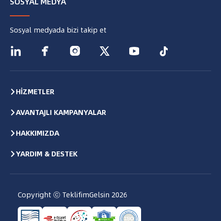
SOSYAL MEDYA
Sosyal medyada bizi takip et






HİZMETLER
AVANTAJLI KAMPANYALAR
HAKKIMIZDA
YARDIM & DESTEK
Copyright ⓒ TeklifimGelsin
2026