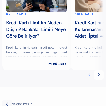
KREDİ KARTI
KREDİ KARTI
Kredi Kartı Limitim Neden
Kredi Kartını H
Düştü? Bankalar Limiti Neye
Kullanmasam N
Göre Belirliyor?
Aidat, İptal ve
Kredi kartı limiti; gelir, kredi notu, mevcut
Kredi kartı hiç kullan
borçlar, ödeme geçmişi ve diğer kart
veya nakit avans ka
limitleri dikkate alınarak belirlenir. Gelirin
ve bu işlemlere b
azalması, borçların artması veya
Borçlandırıcı
Tümünü Oku

ödemelerin gecikmesi limitin düşmesin
gerçekleştirilmediği
ücreti de ta



ÖNCEKİ İÇERİK