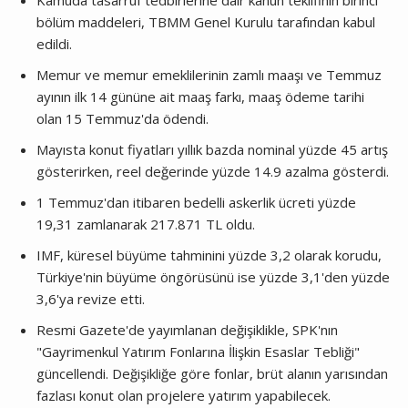
Kamuda tasarruf tedbirlerine dair kanun teklifinin birinci
bölüm maddeleri, TBMM Genel Kurulu tarafından kabul
edildi.
Memur ve memur emeklilerinin zamlı maaşı ve Temmuz
ayının ilk 14 gününe ait maaş farkı, maaş ödeme tarihi
olan 15 Temmuz'da ödendi.
Mayısta konut fiyatları yıllık bazda nominal yüzde 45 artış
gösterirken, reel değerinde yüzde 14.9 azalma gösterdi.
1 Temmuz'dan itibaren bedelli askerlik ücreti yüzde
19,31 zamlanarak 217.871 TL oldu.
IMF, küresel büyüme tahminini yüzde 3,2 olarak korudu,
Türkiye'nin büyüme öngörüsünü ise yüzde 3,1'den yüzde
3,6'ya revize etti.
Resmi Gazete'de yayımlanan değişiklikle, SPK'nın
"Gayrimenkul Yatırım Fonlarına İlişkin Esaslar Tebliği"
güncellendi. Değişikliğe göre fonlar, brüt alanın yarısından
fazlası konut olan projelere yatırım yapabilecek.