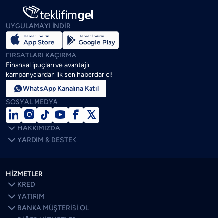
UYGULAMAYI İNDİR
FIRSATLARI KAÇIRMA
Finansal ipuçları ve avantajlı
kampanyalardan ilk sen haberdar ol!

WhatsApp Kanalına Katıl
SOSYAL MEDYA







HAKKIMIZDA

YARDIM & DESTEK
HİZMETLER

KREDİ

YATIRIM

BANKA MÜŞTERİSİ OL