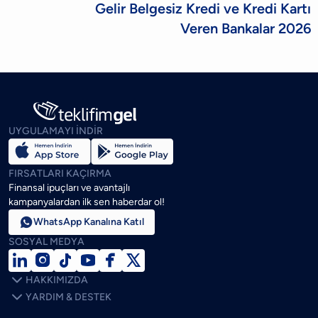
Gelir Belgesiz Kredi ve Kredi Kartı
Veren Bankalar 2026
UYGULAMAYI İNDİR
FIRSATLARI KAÇIRMA
Finansal ipuçları ve avantajlı
kampanyalardan ilk sen haberdar ol!

WhatsApp Kanalına Katıl
SOSYAL MEDYA







HAKKIMIZDA

YARDIM & DESTEK