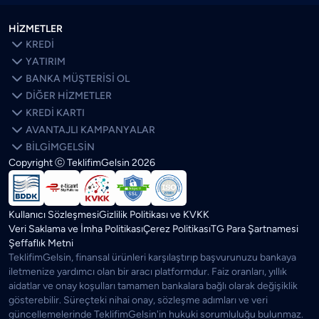
HİZMETLER

KREDİ

YATIRIM

BANKA MÜŞTERİSİ OL

DİĞER HİZMETLER

KREDİ KARTI

AVANTAJLI KAMPANYALAR

BİLGİMGELSİN
Copyright ⓒ TeklifimGelsin
2026
SON BLOGLAR
ÖNE ÇIKANLAR
Kredi Faizleri Düşerse Ev Fiyatları Ne Olur? Artar mı?
Kullanıcı Sözleşmesi
Gizlilik Politikası ve KVKK
Parasal Sıkılaşma Ne Demek? Olursa Ne Olur? Ne Zaman
Veri Saklama ve İmha Politikası
Çerez Politikası
TG Para Şartnamesi
Biter?
Şeffaflık Metni
TeklifimGelsin, finansal ürünleri karşılaştırıp başvurunuzu bankaya
Kredi Notu Ne Zaman Düzelir ve Güncellenir?
iletmenize yardımcı olan bir aracı platformdur. Faiz oranları, yıllık
aidatlar ve onay koşulları tamamen bankalara bağlı olarak değişiklik
Kredi Kartını Hiç Kullanmasam Ne Olur? Aidat, İptal ve İade
gösterebilir. Süreçteki nihai onay, sözleşme adımları ve veri
Süreci
güncellemelerinde TeklifimGelsin'in hukuki sorumluluğu bulunmaz.