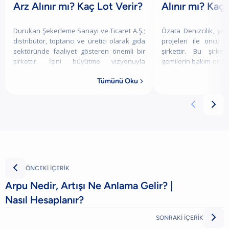
Arz Alınır mı? Kaç Lot Verir?
Alınır mı? Kaç 
Durukan Şekerleme Sanayi ve Ticaret A.Ş.;
Özata Denizcilik, yenil
distribütör, toptancı ve üretici olarak gıda
projeleri ile öncü g
sektöründe faaliyet gösteren önemli bir
şirkettir. Bu şirk
şirkettir. İşini büyütme vizyonuyla
gemilerin bakım-onarım
harekete geçen şirket, şekerleme ürün
Halka açılmak istediği
Tümünü Oku




ÖNCEKİ İÇERİK
Arpu Nedir, Artışı Ne Anlama Gelir? |
Nasıl Hesaplanır?

SONRAKİ İÇERİK