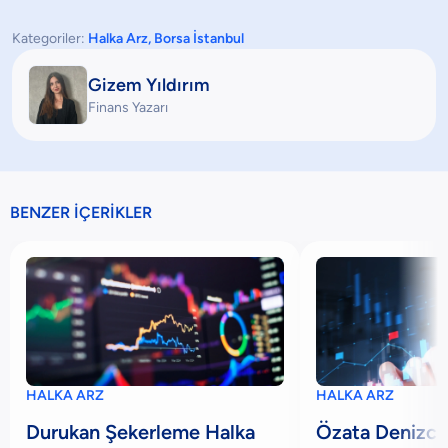
Kategoriler:
Halka Arz
,
Borsa İstanbul
Gizem Yıldırım
Finans Yazarı
BENZER İÇERİKLER
HALKA ARZ
HALKA ARZ
Durukan Şekerleme Halka
Özata Denizcil