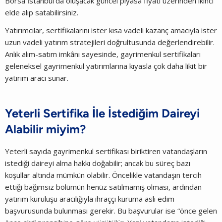
Borsa İstanbul’da oluşacak güncel piyasa fiyatı üzerinden ikinci
elde alıp satabilirsiniz.
Yatırımcılar, sertifikalarını ister kısa vadeli kazanç amacıyla ister
uzun vadeli yatırım stratejileri doğrultusunda değerlendirebilir.
Anlık alım-satım imkânı sayesinde, gayrimenkul sertifikaları
geleneksel gayrimenkul yatırımlarına kıyasla çok daha likit bir
yatırım aracı sunar.
Yeterli Sertifika İle İstediğim Daireyi
Alabilir miyim?
Yeterli sayıda gayrimenkul sertifikası biriktiren vatandaşların
istediği daireyi alma hakkı doğabilir; ancak bu süreç bazı
koşullar altında mümkün olabilir. Öncelikle vatandaşın tercih
ettiği bağımsız bölümün henüz satılmamış olması, ardından
yatırım kuruluşu aracılığıyla ihraççı kuruma asli edim
başvurusunda bulunması gerekir. Bu başvurular ise “önce gelen