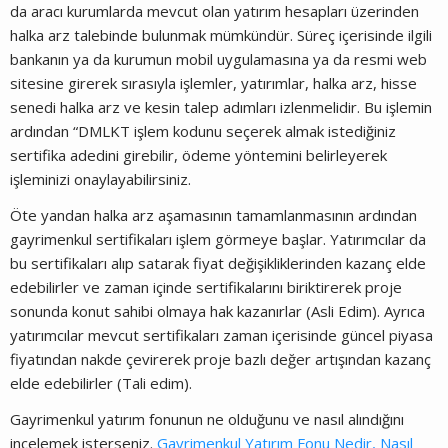
da aracı kurumlarda mevcut olan yatırım hesapları üzerinden
halka arz talebinde bulunmak mümkündür. Süreç içerisinde ilgili
bankanın ya da kurumun mobil uygulamasına ya da resmi web
sitesine girerek sırasıyla işlemler, yatırımlar, halka arz, hisse
senedi halka arz ve kesin talep adımları izlenmelidir. Bu işlemin
ardından “DMLKT işlem kodunu seçerek almak istediğiniz
sertifika adedini girebilir, ödeme yöntemini belirleyerek
işleminizi onaylayabilirsiniz.
Öte yandan halka arz aşamasının tamamlanmasının ardından
gayrimenkul sertifikaları işlem görmeye başlar. Yatırımcılar da
bu sertifikaları alıp satarak fiyat değişikliklerinden kazanç elde
edebilirler ve zaman içinde sertifikalarını biriktirerek proje
sonunda konut sahibi olmaya hak kazanırlar (Asli Edim). Ayrıca
yatırımcılar mevcut sertifikaları zaman içerisinde güncel piyasa
fiyatından nakde çevirerek proje bazlı değer artışından kazanç
elde edebilirler (Tali edim).
Gayrimenkul yatırım fonunun ne olduğunu ve nasıl alındığını
incelemek isterseniz.
Gayrimenkul Yatırım Fonu Nedir, Nasıl