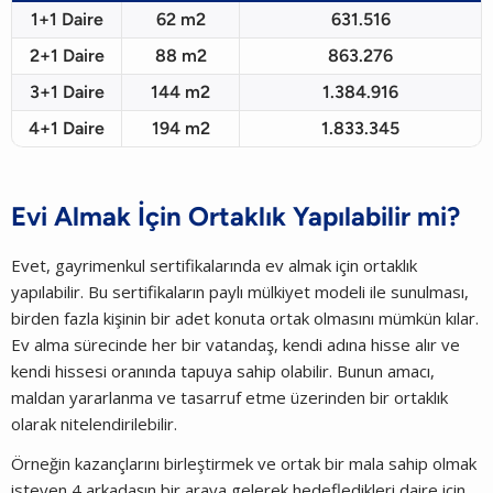
1+1 Daire
62 m2
631.516
2+1 Daire
88 m2
863.276
3+1 Daire
144 m2
1.384.916
4+1 Daire
194 m2
1.833.345
Evi Almak İçin Ortaklık Yapılabilir mi?
Evet, gayrimenkul sertifikalarında ev almak için ortaklık
yapılabilir. Bu sertifikaların paylı mülkiyet modeli ile sunulması,
birden fazla kişinin bir adet konuta ortak olmasını mümkün kılar.
Ev alma sürecinde her bir vatandaş, kendi adına hisse alır ve
kendi hissesi oranında tapuya sahip olabilir. Bunun amacı,
maldan yararlanma ve tasarruf etme üzerinden bir ortaklık
olarak nitelendirilebilir.
Örneğin kazançlarını birleştirmek ve ortak bir mala sahip olmak
isteyen 4 arkadaşın bir araya gelerek hedefledikleri daire için