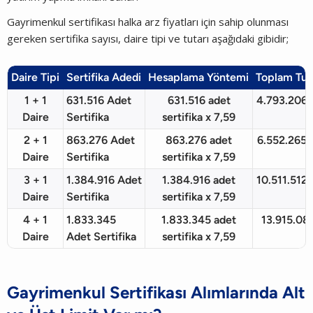
Gayrimenkul sertifikası halka arz fiyatları için sahip olunması
gereken sertifika sayısı, daire tipi ve tutarı aşağıdaki gibidir;
Daire Tipi
Sertifika Adedi
Hesaplama Yöntemi
Toplam Tut
1 + 1
631.516 Adet
631.516 adet
4.793.206 
Daire
Sertifika
sertifika x 7,59
2 + 1
863.276 Adet
863.276 adet
6.552.265 
Daire
Sertifika
sertifika x 7,59
3 + 1
1.384.916 Adet
1.384.916 adet
10.511.512 
Daire
Sertifika
sertifika x 7,59
4 + 1
1.833.345
1.833.345 adet
13.915.08
Daire
Adet Sertifika
sertifika x 7,59
Gayrimenkul Sertifikası Alımlarında Alt