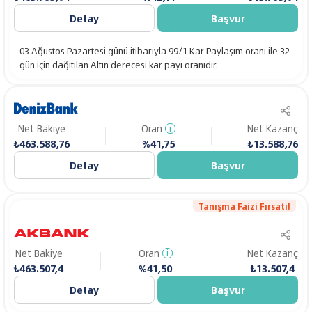
Detay
Başvur
03 Ağustos Pazartesi günü itibarıyla 99/1 Kar Paylaşım oranı ile 32
gün için dağıtılan Altın derecesi kar payı oranıdır.
Net Bakiye
Oran
i
Net Kazanç
₺463.588,76
%41,75
₺13.588,76
Detay
Başvur
Tanışma Faizi Fırsatı!
Net Bakiye
Oran
i
Net Kazanç
₺463.507,4
%41,50
₺13.507,4
Detay
Başvur