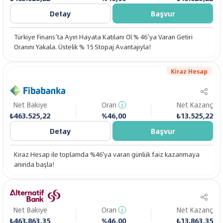
Detay
Başvur
Türkiye Finans’ta Ayın Hayata Katılanı Ol % 46’ya Varan Getiri
Oranını Yakala. Üstelik % 15 Stopaj Avantajıyla!
Kiraz Hesap
Net Bakiye
Oran
i
Net Kazanç
₺463.525,22
%46,00
₺13.525,22
Detay
Başvur
Kiraz Hesap ile toplamda %46'ya varan günlük faiz kazanmaya
anında başla!
Net Bakiye
Oran
i
Net Kazanç
₺463.863,35
%46,00
₺13.863,35