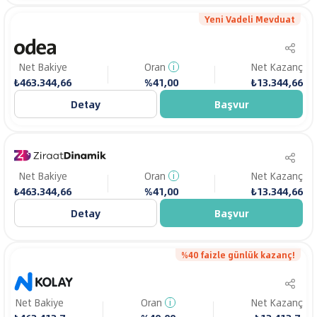
Yeni Vadeli Mevduat
Net Bakiye
Oran
i
Net Kazanç
₺463.344,66
%41,00
₺13.344,66
Detay
Başvur
Net Bakiye
Oran
i
Net Kazanç
₺463.344,66
%41,00
₺13.344,66
Detay
Başvur
%40 faizle günlük kazanç!
Net Bakiye
Oran
i
Net Kazanç