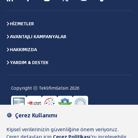
HİZMETLER
AVANTAJLI KAMPANYALAR
HAKKIMIZDA
YARDIM & DESTEK
Copyright ⓒ TeklifimGelsin
2026
Kullanıcı Sözleşmesi
Gizlilik Politikası ve KVKK
Veri Saklama ve İmha Politikası
Çerez Politikası
TG Para Şartnamesi
Şeffaflık Metni