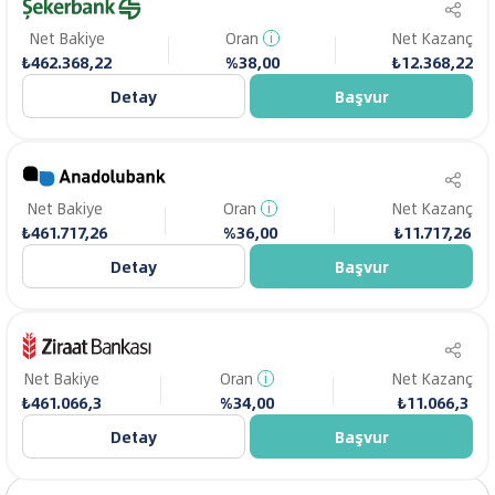
Net Bakiye
Oran
i
Net Kazanç
₺462.368,22
%38,00
₺12.368,22
Detay
Başvur
Net Bakiye
Oran
i
Net Kazanç
₺461.717,26
%36,00
₺11.717,26
Detay
Başvur
Net Bakiye
Oran
i
Net Kazanç
₺461.066,3
%34,00
₺11.066,3
Detay
Başvur