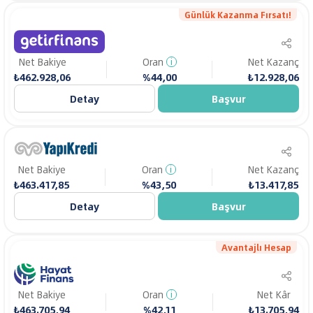
Günlük Kazanma Fırsatı!
Net Bakiye
Oran
i
Net Kazanç
₺462.928,06
%44,00
₺12.928,06
Detay
Başvur
Net Bakiye
Oran
i
Net Kazanç
₺463.417,85
%43,50
₺13.417,85
Detay
Başvur
Avantajlı Hesap
Net Bakiye
Oran
i
Net Kâr
₺463.705,94
%42,11
₺13.705,94