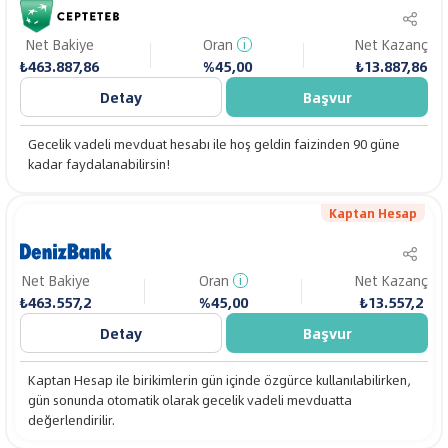
Net Bakiye
Oran
i
Net Kazanç
₺463.887,86
%45,00
₺13.887,86
Detay
Başvur
Gecelik vadeli mevduat hesabı ile hoş geldin faizinden 90 güne
kadar faydalanabilirsin!
Kaptan Hesap
Net Bakiye
Oran
i
Net Kazanç
₺463.557,2
%45,00
₺13.557,2
Detay
Başvur
Kaptan Hesap ile birikimlerin gün içinde özgürce kullanılabilirken,
gün sonunda otomatik olarak gecelik vadeli mevduatta
değerlendirilir.