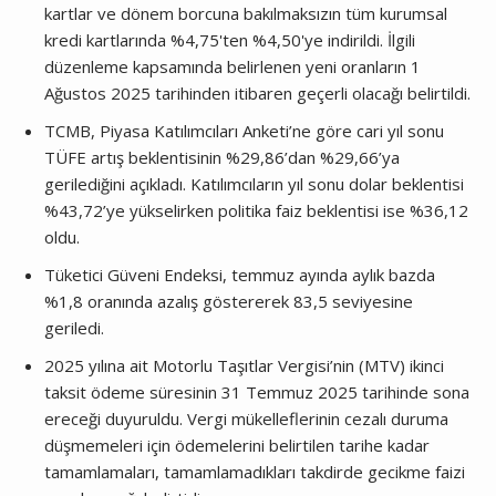
kartlar ve dönem borcuna bakılmaksızın tüm kurumsal
kredi kartlarında %4,75'ten %4,50'ye indirildi. İlgili
düzenleme kapsamında belirlenen yeni oranların 1
Ağustos 2025 tarihinden itibaren geçerli olacağı belirtildi.
TCMB, Piyasa Katılımcıları Anketi’ne göre cari yıl sonu
TÜFE artış beklentisinin %29,86’dan %29,66’ya
gerilediğini açıkladı. Katılımcıların yıl sonu dolar beklentisi
%43,72’ye yükselirken politika faiz beklentisi ise %36,12
oldu.
Tüketici Güveni Endeksi, temmuz ayında aylık bazda
%1,8 oranında azalış göstererek 83,5 seviyesine
geriledi.
2025 yılına ait Motorlu Taşıtlar Vergisi’nin (MTV) ikinci
taksit ödeme süresinin 31 Temmuz 2025 tarihinde sona
ereceği duyuruldu. Vergi mükelleflerinin cezalı duruma
düşmemeleri için ödemelerini belirtilen tarihe kadar
tamamlamaları, tamamlamadıkları takdirde gecikme faizi