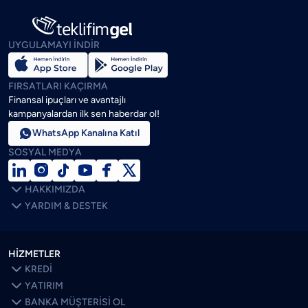
UYGULAMAYI İNDİR
FIRSATLARI KAÇIRMA
Finansal ipuçları ve avantajlı
kampanyalardan ilk sen haberdar ol!

WhatsApp Kanalına Katıl
SOSYAL MEDYA







HAKKIMIZDA

YARDIM & DESTEK
HİZMETLER

KREDİ

YATIRIM

BANKA MÜŞTERİSİ OL