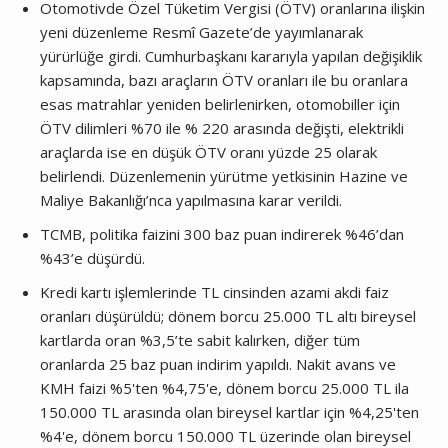
Otomotivde Özel Tüketim Vergisi (ÖTV) oranlarına ilişkin
yeni düzenleme Resmî Gazete’de yayımlanarak
yürürlüğe girdi. Cumhurbaşkanı kararıyla yapılan değişiklik
kapsamında, bazı araçların ÖTV oranları ile bu oranlara
esas matrahlar yeniden belirlenirken, otomobiller için
ÖTV dilimleri %70 ile % 220 arasında değişti, elektrikli
araçlarda ise en düşük ÖTV oranı yüzde 25 olarak
belirlendi. Düzenlemenin yürütme yetkisinin Hazine ve
Maliye Bakanlığı’nca yapılmasına karar verildi.
TCMB, politika faizini 300 baz puan indirerek %46’dan
%43’e düşürdü.
Kredi kartı işlemlerinde TL cinsinden azami akdi faiz
oranları düşürüldü; dönem borcu 25.000 TL altı bireysel
kartlarda oran %3,5’te sabit kalırken, diğer tüm
oranlarda 25 baz puan indirim yapıldı. Nakit avans ve
KMH faizi %5'ten %4,75'e, dönem borcu 25.000 TL ila
150.000 TL arasında olan bireysel kartlar için %4,25'ten
%4'e, dönem borcu 150.000 TL üzerinde olan bireysel