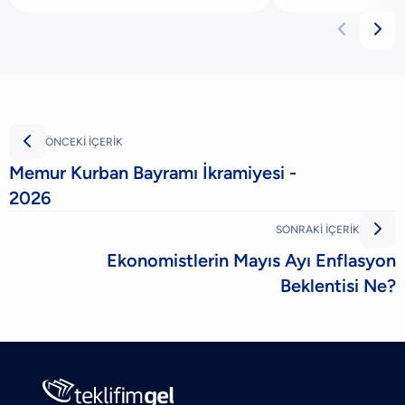
zorlaşırke



ÖNCEKİ İÇERİK
Memur Kurban Bayramı İkramiyesi -
2026

SONRAKİ İÇERİK
Ekonomistlerin Mayıs Ayı Enflasyon
Beklentisi Ne?