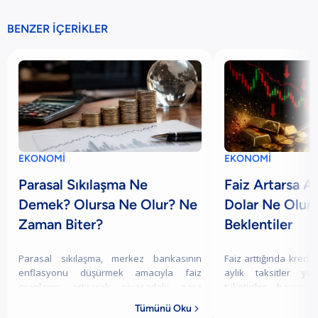
BENZER İÇERİKLER
EKONOMİ
EKONOMİ
Parasal Sıkılaşma Ne
Faiz Artarsa Al
Demek? Olursa Ne Olur? Ne
Dolar Ne Olur
Zaman Biter?
Beklentiler
Parasal sıkılaşma, merkez bankasının
Faiz arttığında kredi 
enflasyonu düşürmek amacıyla faiz
aylık taksitler yü
oranlarını artırarak piyasadaki para
tüketiciler harcamal
miktarını ve kredi kullanımını kısıtlamasıdır.
yatırımlarını azaltabi
Tümünü Oku

Bu politika sonucunda kredi çekmek
gibi faiz getirisi sağl