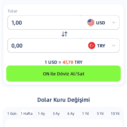
Tutar
USD
TRY
1
USD
=
47,70
TRY
ON ile Döviz Al/Sat
Dolar
Kuru
Değişimi
1 Gün
1 Hafta
1 Ay
3 Ay
6 Ay
1 Yıl
5 Yıl
10 Yıl