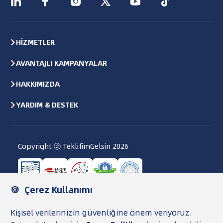






HİZMETLER
AVANTAJLI KAMPANYALAR
HAKKIMIZDA
YARDIM & DESTEK
Copyright ⓒ TeklifimGelsin
2026
Kullanıcı Sözleşmesi
Gizlilik Politikası ve KVKK
Veri Saklama ve İmha Politikası
Çerez Politikası
TG Para Şartnamesi
Şeffaflık Metni