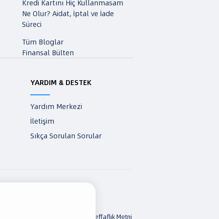
Kredi Kartını Hiç Kullanmasam
Ne Olur? Aidat, İptal ve İade
Süreci
Tüm Bloglar
Finansal Bülten
YARDIM & DESTEK
Yardım Merkezi
İletişim
Sıkça Sorulan Sorular
z Politikası
TG Para Şartnamesi
Şeffaflık Metni