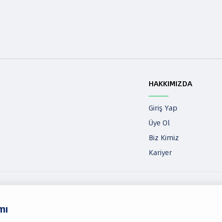
HAKKIMIZDA
Giriş Yap
Üye Ol
Biz Kimiz
Kariyer
lanıcı Sözleşmesi
Gizlilik Politikası ve KVKK
Veri Saklama ve İmha Politikası
Çere