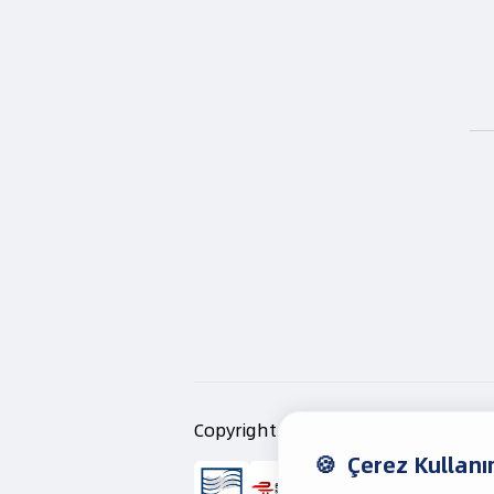
Copyright ⓒ TeklifimGelsin
2026
Kul