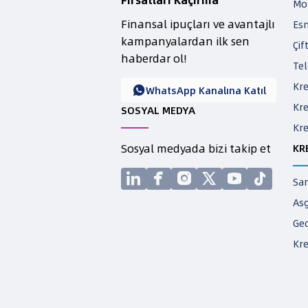
Mot
Finansal ipuçları ve avantajlı
Esn
kampanyalardan ilk sen
Çif
haberdar ol!
Tel
Kr
WhatsApp Kanalına Katıl

Kr
SOSYAL MEDYA
Kr
Sosyal medyada bizi takip et
KR






San
As
Ge
Kre