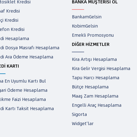
osiklet Kredisi
BANKA MÜŞTERİSİ OL
af Kredisi
BankamGelsin
tçi Kredisi
KobimGelsin
efon Kredisi
Emekli Promosyonu
edi Hesaplama
DİĞER HİZMETLER
edi Dosya Masrafı Hesaplama
edi Ara Ödeme Hesaplama
Kira Artışı Hesaplama
EDİ KARTI
Kira Gelir Vergisi Hesaplama
Tapu Harcı Hesaplama
a En Uyumlu Kartı Bul
Bütçe Hesaplama
gari Ödeme Hesaplama
Maaş Zam Hesaplama
cikme Faizi Hesaplama
Engelli Araç Hesaplama
di Kartı Taksit Hesaplama
Sigorta
Widget'lar