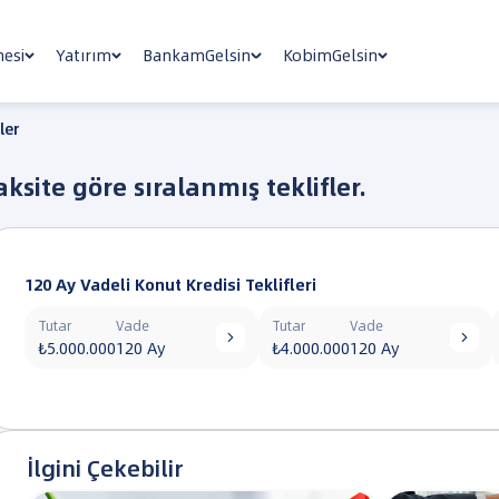
nesi
Yatırım
BankamGelsin
KobimGelsin
ler
taksite göre sıralanmış teklifler.
120 Ay Vadeli Konut Kredisi Teklifleri
Tutar
Vade
Tutar
Vade


₺5.000.000
120 Ay
₺4.000.000
120 Ay
İlgini Çekebilir