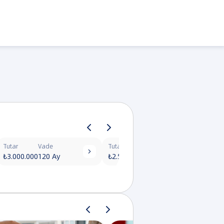
Tutar
Vade
Tutar
Vade
Tut


₺3.000.000
120 Ay
₺2.500.000
120 Ay
₺2.