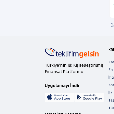
D
KR
Kre
Türkiye'nin ilk Kişiselleştirilmiş
En 
Finansal Platformu
İht
Kon
Uygulamayı İndir
İlk
Taş
TOG
Fırsatları Kaçırma