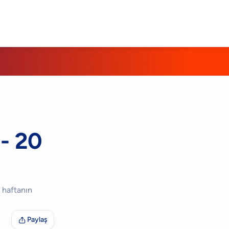
 - 20
 haftanın
Paylaş
