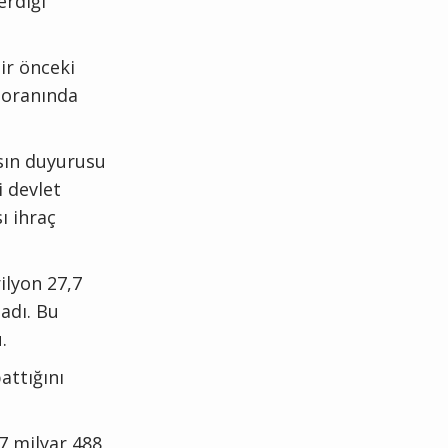
erdiği
ir önceki
4 oranında
asın duyurusu
i devlet
ı ihraç
ilyon 27,7
ladı. Bu
.
attığını
7 milyar 488