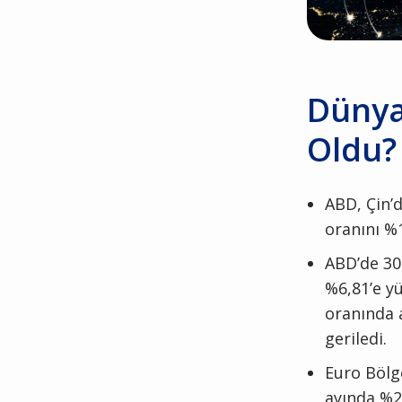
Dünya
Oldu?
ABD, Çin’d
oranını %1
ABD’de 30 
%6,81’e yü
oranında 
geriledi.
Euro Bölge
ayında %2,