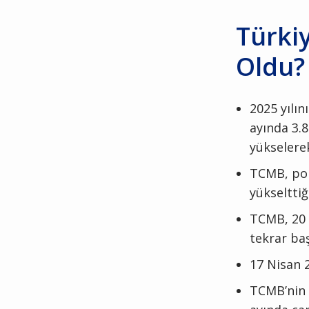
Türki
Oldu?
2025 yılı
ayında 3.8
yükselerek
TCMB, pol
yükselttiğ
TCMB, 20 M
tekrar baş
17 Nisan 2
TCMB’nin a