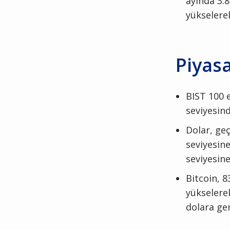
ayında 3.8
yükselerek
Piyasa
BIST 100 e
seviyesin
Dolar, geç
seviyesine
seviyesine
Bitcoin, 8
yükselerek
dolara ger