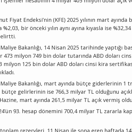
i işlemler hesabının 4 milyar 405 milyon dolar açık v
t Fiyat Endeksi’nin (KFE) 2025 yılının mart ayında b
a %2,03, bir önceki yılın aynı ayına kıyasla ise %32,3
elirtti.
 Maliye Bakanlığı, 14 Nisan 2025 tarihinde yaptığı b
ar 473 milyon 749 bin dolar tutarında ABD doları cins
13 milyon 125 bin dolar ABD doları cinsi kira sertifikas
ıkladı.
Maliye Bakanlığı, mart ayında bütçe giderlerinin 1 tr
 bütçe gelirlerinin ise 766,3 milyar TL olduğunu açık
azine, mart ayında 261,5 milyar TL açık vermiş oldu
4’ün 93. hesap dönemini 700,4 milyar TL zararla kap
toplam rezervleri, 11 Nisan ile sona eren haftada 14