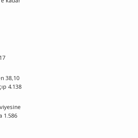
’e kadar
317
en 38,10
çıp 4.138
eviyesine
a 1.586