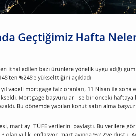
da Geçtiğimiz Hafta Nele
en ithal edilen bazı ürünlere yönelik uyguladığı güm
45’ten %245’e yükselttiğini açıkladı.
yıl vadeli mortgage faiz oranları, 11 Nisan ile sona 
kseldi. Mortgage başvuruları ise bir önceki haftaya 
azaldı. Bu dönemde yapılan konut satın alma başvur
si, mart ayı TÜFE verilerini paylaştı. Bu verilere gö
3 olan yıllık enflasyon mart ayında %2,2’ye düştü. A