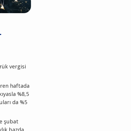
r
rük vergisi
eren haftada
kıyasla %8,5
uları da %5
re şubat
ylık bazda