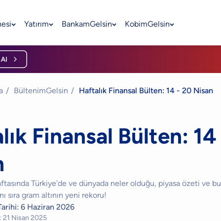
nesi
Yatırım
BankamGelsin
KobimGelsin
a
/
BültenimGelsin
/
Haftalık Finansal Bülten: 14 - 20 Nisan
lık Finansal Bülten: 14
n
ftasında Türkiye'de ve dünyada neler olduğu, piyasa özeti ve bu
 sıra gram altının yeni rekoru!
arihi:
6 Haziran 2026
:
21 Nisan 2025