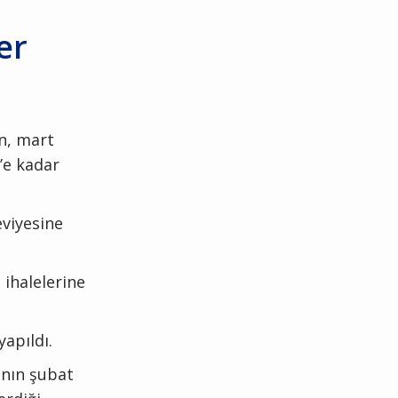
er
ın, mart
’e kadar
eviyesine
 ihalelerine
yapıldı.
ının şubat