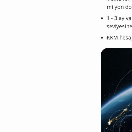
milyon dol
1 - 3 ay v
seviyesine
KKM hesapl