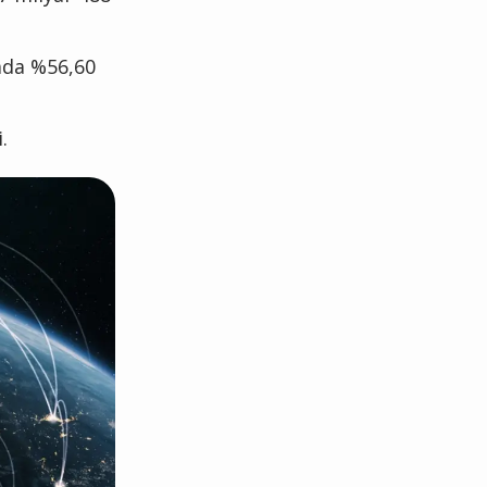
tada %56,60
.