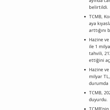
ayında car
belirtildi.
TCMB, Konu
aya kıyasl
arttığını b
Hazine ve
ile 1 mily
tahvili, 2
ettiğini aç
Hazine ve 
milyar TL,
durumda H
TCMB, 202
duyurdu.
TCMB’nin 